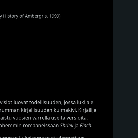
 History of Ambergris, 1999)
iot luovat todellisuuden, jossa lukija ei
umman kirjallisuuden kulmakivi. Kirjailija
aistu vuosien varrella useita versioita,
n myöhemmin romaaneissaan
Shriek
ja
Finch
.
skumman julkaisemaan täydennettyyn