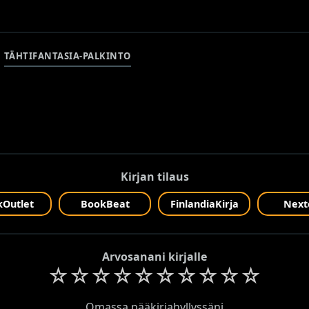
TÄHTIFANTASIA-PALKINTO
Kirjan tilaus
Outlet
BookBeat
FinlandiaKirja
Next
Arvosanani kirjalle
☆
☆
☆
☆
☆
☆
☆
☆
☆
☆
Omassa pääkirjahyllyssäni