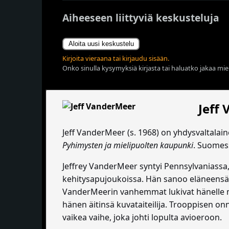
Aiheeseen liittyviä keskusteluja
Aloita uusi keskustelu
Kirjoita vieraana tai kirjaudu sisään.
Onko sinulla kysymyksiä kirjasta tai haluatko jakaa miel
Jeff
Jeff VanderMeer (s. 1968) on yhdysvaltalai
Pyhimysten ja mielipuolten kaupunki
. Suomes
Jeffrey VanderMeer syntyi Pennsylvaniassa
kehitysapujoukoissa. Hän sanoo eläneensä s
VanderMeerin vanhemmat lukivat hänelle muu
hänen äitinsä kuvataiteilija. Trooppisen on
vaikea vaihe, joka johti lopulta avioeroon.