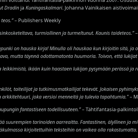
ut Dradin
ja
Kuningaskalmari
. Johanna Vainikaisen aistivoi
teos.”
– Publishers Weekly
inkosketeltava, turmiollinen ja turmeltunut. Kaunis taideteos.”
–
nki on hauska kirja! Minulla oli hauskaa kun kirjoitin sitä, ja 
aava, mutta täynnä odottamatonta huumoria. Toivon, että lukijat n
 leikkimistä, ikään kuin haastaen lukijan pysymään perässä ja r
ilöt, taiteilijat ja tutkimusmatkailijat tekevät. Jokaisen pyhim
rkkitehtuuri, joka versioi menneitä ja tulevia tapahtumia."
– M
aupungin fantastiseen todellisuuteen.”
– Tähtifantasia-palkint
ä suurempien tarinoiden aarreaitta. Fantastinen, älyllinen ja m
lmäkulmassa kirjoitettuihin teksteihin on vaikea olla rakastumatta.