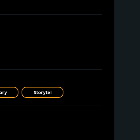
ory
Storytel