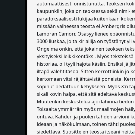
automaattisesti onnistunutta. Teoksen kolme 
kaupunkiin, joka on teoksessa sekä nimi- e
paradoksaalisesti lukijaa kuitenkaan kokema
missään vaiheessa teosta ei Ambergris oll
Lamoran Camorr. Osasyy lienee epäonnistune
3000 liuskaa, joita kirjailija on työstänyt 
Ongelma onkin, että jokainen teoksen teksti 
yksityiseksi leikkikentäksi. Myös teksteissä
historiaa, oli tyyli hajota käsiin. Ensiksi jälj
iltapäivälehtitasoa. Sitten kerrottiinkin jo 
kertomaan vitsi räjähtävistä poneista. Kerro
sopinut pedattuun kehykseen. Myös X:n tap
sikäli kovin halpa, että sitä edeltävä kesk
Muutenkin keskustelua ajoi lähinnä tiedon
Toisaalta ymmärrän myös maailmojen häilyvy
ontuva. Kahden ja puolen tähden arvioni k
ideaan ja näkökulmaan, toinen tähti puoles
siedettävä. Suosittelen teosta itseäni heitt