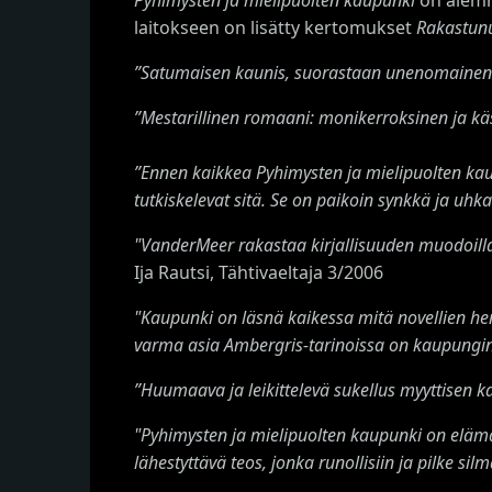
laitokseen on lisätty kertomukset
Rakastun
”Satumaisen kaunis, suorastaan unenomainen 
”Mestarillinen romaani: monikerroksinen ja käs
”Ennen kaikkea Pyhimysten ja mielipuolten kaupu
tutkiskelevat sitä. Se on paikoin synkkä ja uhk
"VanderMeer rakastaa kirjallisuuden muodoilla
Ija Rautsi, Tähtivaeltaja 3/2006
"Kaupunki on läsnä kaikessa mitä novellien henk
varma asia Ambergris-tarinoissa on kaupungin a
”Huumaava ja leikittelevä sukellus myyttisen k
"Pyhimysten ja mielipuolten kaupunki on elämä
lähestyttävä teos, jonka runollisiin ja pilke si