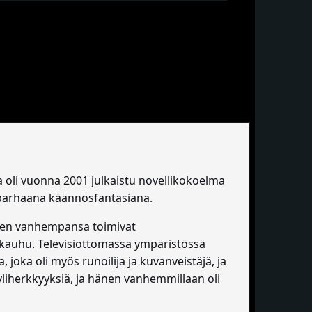
 oli vuonna 2001 julkaistu novellikokoelma
 parhaana käännösfantasiana.
änen vanhempansa toimivat
a kauhu. Televisiottomassa ympäristössä
oka oli myös runoilija ja kuvanveistäjä, ja
 yliherkkyyksiä, ja hänen vanhemmillaan oli