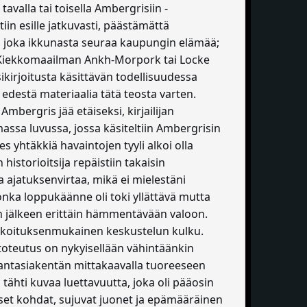
avalla tai toisella Ambergrisiin -
n esille jatkuvasti, päästämättä
an, joka ikkunasta seuraa kaupungin elämää;
pa Kiekkomaailman Ankh-Morpork tai Locke
kirjoitusta käsittävän todellisuudessa
n edestä materiaalia tätä teosta varten.
mbergris jää etäiseksi, kirjailijan
massa luvussa, jossa käsiteltiin Ambergrisin
nnes yhtäkkiä havaintojen tyyli alkoi olla
historioitsija repäistiin takaisin
aa ajatuksenvirtaa, mikä ei mielestäni
nka loppukäänne oli toki yllättävä mutta
een jälkeen erittäin hämmentävään valoon.
arkoituksenmukainen keskustelun kulku.
toteutus on nykyisellään vähintäänkin
fantasiakentän mittakaavalla tuoreeseen
ähti kuvaa luettavuutta, joka oli pääosin
lliset kohdat, sujuvat juonet ja epämääräinen