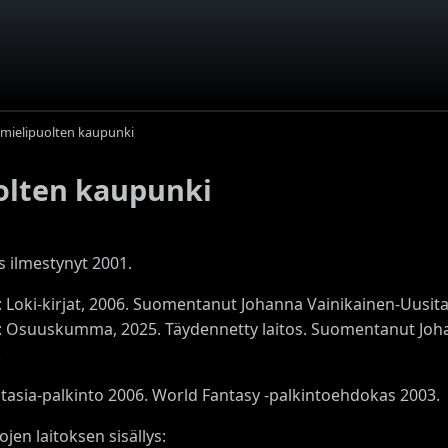
 mielipuolten kaupunki
olten kaupunki
s ilmestynyt 2001.
s: Loki-kirjat, 2006. Suomentanut Johanna Vainikainen-Uusita
os: Osuuskumma, 2025. Täydennetty laitos. Suomentanut Joha
.
ntasia-palkinto 2006. World Fantasy -palkintoehdokas 2003.
jojen laitoksen sisällys: