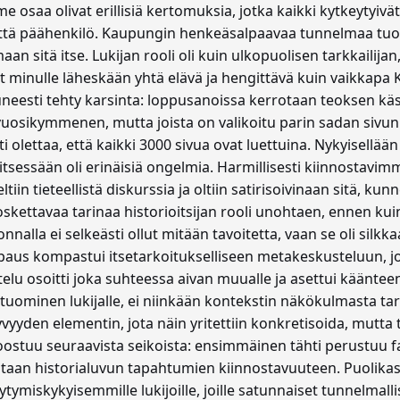
osaa olivat erillisiä kertomuksia, jotka kaikki kytkeytyivät t
ttä päähenkilö. Kaupungin henkeäsalpaavaa tunnelmaa tuotii
an sitä itse. Lukijan rooli oli kuin ulkopuolisen tarkkailij
ut minulle läheskään yhtä elävä ja hengittävä kuin vaikka
esti tehty karsinta: loppusanoissa kerrotaan teoksen käsi
yli vuosikymmenen, mutta joista on valikoitu parin sadan sivu
olettaa, että kaikki 3000 sivua ovat luettuina. Nykyisellään A
 itsessään oli erinäisiä ongelmia. Harmillisesti kiinnostavim
iteltiin tieteellistä diskurssia ja oltiin satirisoivinaan sitä, ku
koskettavaa tarinaa historioitsijan rooli unohtaen, ennen kuin 
nnalla ei selkeästi ollut mitään tavoitetta, vaan se oli silkk
aus kompastui itsetarkoitukselliseen metakeskusteluun, jo
ustelu osoitti joka suhteessa aivan muualle ja asettui käänt
 tuominen lukijalle, ei niinkään kontekstin näkökulmasta t
yden elementin, jota näin yritettiin konkretisoida, mutta 
oostuu seuraavista seikoista: ensimmäinen tähti perustuu 
taan historialuvun tapahtumien kiinnostavuuteen. Puolikas t
äytymiskykyisemmille lukijoille, joille satunnaiset tunnelma