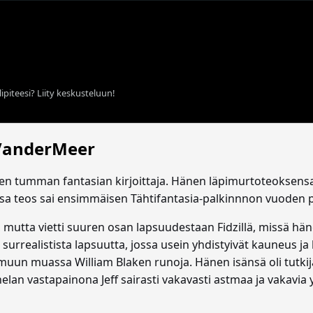
ipiteesi? Liity keskusteluun!
 VanderMeer
nen tumman fantasian kirjoittaja. Hänen läpimurtoteoksensa
sa teos sai ensimmäisen Tähtifantasia-palkinnnon vuoden
, mutta vietti suuren osan lapsuudestaan Fidzillä, missä h
urrealistista lapsuutta, jossa usein yhdistyivät kauneus j
n muassa William Blaken runoja. Hänen isänsä oli tutkija, j
nelan vastapainona Jeff sairasti vakavasti astmaa ja vakavia