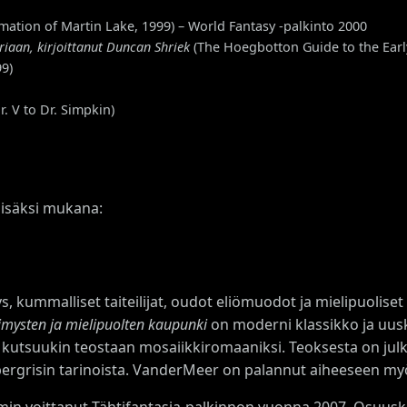
mation of Martin Lake, 1999) – World Fantasy -palkinto 2000
iaan, kirjoittanut Duncan Shriek
(The Hoegbotton Guide to the Early
99)
r. V to Dr. Simpkin)
isäksi mukana:
mmalliset taiteilijat, oudot eliömuodot ja mielipuoliset vis
imysten ja mielipuolten kaupunki
on moderni klassikko ja uusk
 ja kutsuukin teostaan mosaiikkiromaaniksi. Teoksesta on julk
Ambergrisin tarinoista. VanderMeer on palannut aiheesee
in voittanut Tähtifantasia-palkinnon vuonna 2007. Osuu