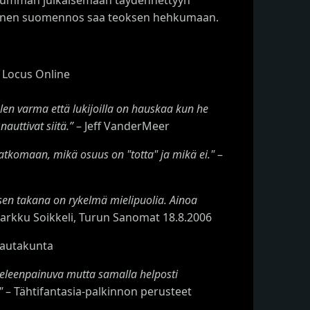
mainen suomennos saa teoksen hehkumaan.
 Locus Online
olen varma että lukijoilla on hauskaa kun he
auttivat siitä.”
– Jeff VanderMeer
atkomaan, mikä osuus on "totta" ja mikä ei."
–
yksen takana on rykelmä mielipuolia. Ainoa
arkku Soikkeli, Turun Sanomat 18.8.2006
olautakunta
ieleenpainuva mutta samalla helposti
"
– Tähtifantasia-palkinnon perusteet