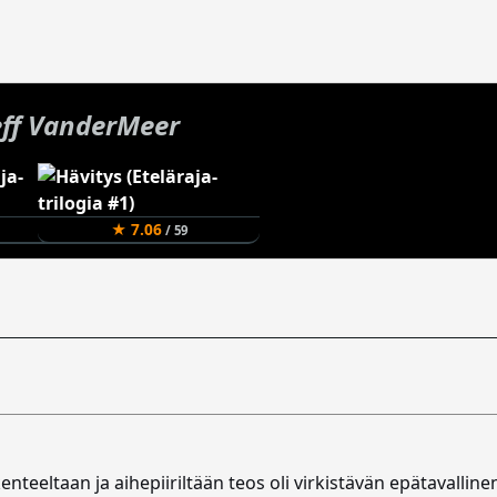
eff VanderMeer
★ 7.06
/ 59
teeltaan ja aihepiiriltään teos oli virkistävän epätavalline