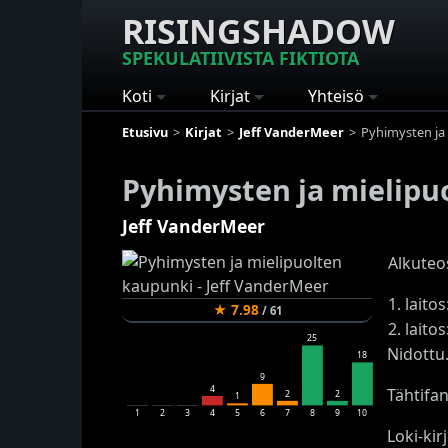
RISINGSHADOW
SPEKULATIIVISTA FIKTIOTA
Koti
Kirjat
Yhteisö
Etusivu
Kirjat
Jeff VanderMeer
Pyhimysten ja
Pyhimysten ja mielipu
Jeff VanderMeer
Alkuteo
1. laito
★
7.98
/
61
2. lait
25
Nidottu
18
9
4
Tähtifa
2
2
1
1
2
3
4
5
6
7
8
9
10
Loki-kir