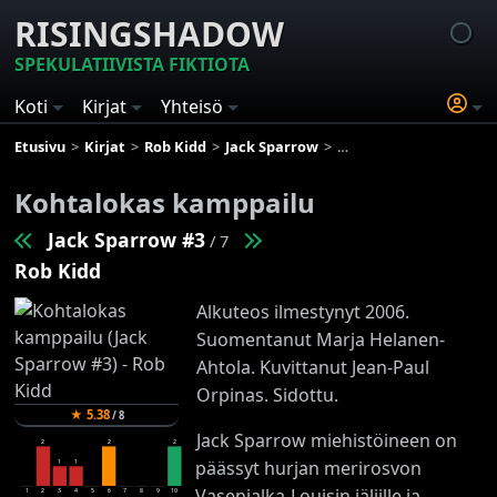
RISINGSHADOW
SPEKULATIIVISTA FIKTIOTA
Koti
Kirjat
Yhteisö
Etusivu
Kirjat
Rob Kidd
Jack Sparrow
Kohtalokas kamppailu
Kohtalokas kamppailu
Jack Sparrow #3
/ 7
Rob Kidd
Alkuteos ilmestynyt 2006.
Suomentanut Marja Helanen-
Ahtola. Kuvittanut Jean-Paul
Orpinas. Sidottu.
★
5.38
/
8
Jack Sparrow miehistöineen on
2
2
2
päässyt hurjan merirosvon
1
1
Vasenjalka-Louisin jäljille ja
1
2
3
4
5
6
7
8
9
10