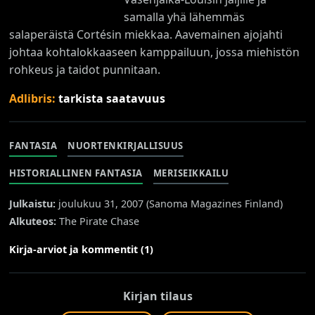
samalla yhä lähemmäs
salaperäistä Cortésin miekkaa. Aavemainen ajojahti
johtaa kohtalokkaaseen kamppailuun, jossa miehistön
rohkeus ja taidot punnitaan.
Adlibris:
tarkista saatavuus
FANTASIA
NUORTENKIRJALLISUUS
HISTORIALLINEN FANTASIA
MERISEIKKAILU
Julkaistu:
joulukuu 31, 2007 (
Sanoma Magazines Finland
)
Alkuteos:
The Pirate Chase
Kirja-arviot ja kommentit (1)
Kirjan tilaus