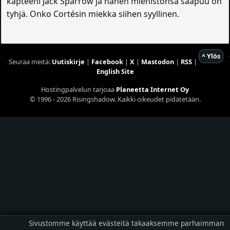
kapteeni Jack Sparrow ja hänen miehistönsä saapuu on
tyhjä. Onko Cortésin miekka siihen syyllinen.
^ Ylös
Seuraa meitä:
Uutiskirje
|
Facebook
|
X
|
Mastodon
|
RSS
|
English Site
Hostingpalvelun tarjoaa
Planeetta Internet Oy
© 1996 - 2026 Risingshadow. Kaikki oikeudet pidätetään.
Sivustomme käyttää evästeitä takaaksemme parhaimman