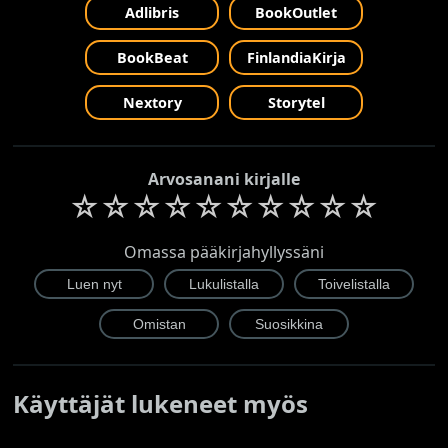
Adlibris
BookOutlet
BookBeat
FinlandiaKirja
Nextory
Storytel
Arvosanani kirjalle
☆
☆
☆
☆
☆
☆
☆
☆
☆
☆
Omassa pääkirjahyllyssäni
Käyttäjät lukeneet myös