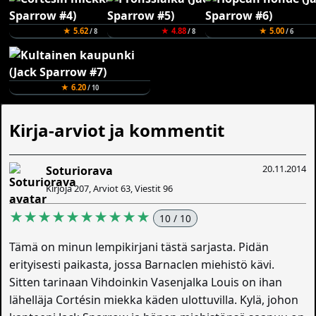
★ 5.62
★ 4.88
★ 5.00
/ 8
/ 8
/ 6
★ 6.20
/ 10
Kirja-arviot ja kommentit
20.11.2014
Soturiorava
Kirjoja 207, Arviot 63, Viestit 96
★★★★★★★★★★
10 / 10
Tämä on minun lempikirjani tästä sarjasta. Pidän
erityisesti paikasta, jossa Barnaclen miehistö kävi.
Sitten tarinaan Vihdoinkin Vasenjalka Louis on ihan
lähelläja Cortésin miekka käden ulottuvilla. Kylä, johon