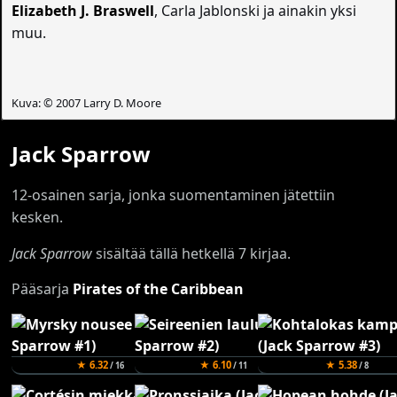
Elizabeth J. Braswell
, Carla Jablonski ja ainakin yksi
muu.
Kuva: © 2007 Larry D. Moore
Jack Sparrow
12-osainen sarja, jonka suomentaminen jätettiin
kesken.
Jack Sparrow
sisältää tällä hetkellä 7 kirjaa.
Pääsarja
Pirates of the Caribbean
★ 6.32
★ 6.10
★ 5.38
/ 16
/ 11
/ 8