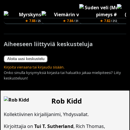
★ 7.88
★ 7.84
★ 7.82
/ 25
/ 31
/ 212
Aiheeseen liittyviä keskusteluja
Aloita uusi keskustelu
Kirjoita vieraana tai kirjaudu sisään.
Onko sinulla kysymyksiä kirjasta tai haluatko jakaa mielipiteesi? Liity
keskusteluun!
Rob Kidd
Kollektiivinen kirjailijanimi, Yhdysvallat.
Kirjoittajia on
Tui T. Sutherland
, Rich Thomas,