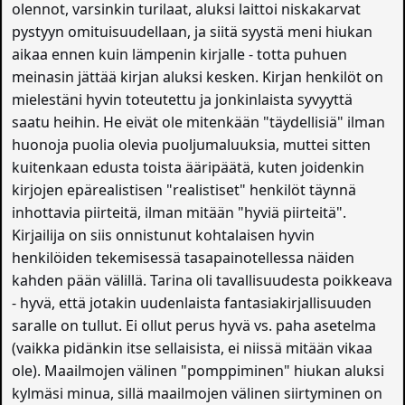
olennot, varsinkin turilaat, aluksi laittoi niskakarvat
pystyyn omituisuudellaan, ja siitä syystä meni hiukan
aikaa ennen kuin lämpenin kirjalle - totta puhuen
meinasin jättää kirjan aluksi kesken. Kirjan henkilöt on
mielestäni hyvin toteutettu ja jonkinlaista syvyyttä
saatu heihin. He eivät ole mitenkään "täydellisiä" ilman
huonoja puolia olevia puoljumaluuksia, muttei sitten
kuitenkaan edusta toista ääripäätä, kuten joidenkin
kirjojen epärealistisen "realistiset" henkilöt täynnä
inhottavia piirteitä, ilman mitään "hyviä piirteitä".
Kirjailija on siis onnistunut kohtalaisen hyvin
henkilöiden tekemisessä tasapainotellessa näiden
kahden pään välillä. Tarina oli tavallisuudesta poikkeava
- hyvä, että jotakin uudenlaista fantasiakirjallisuuden
saralle on tullut. Ei ollut perus hyvä vs. paha asetelma
(vaikka pidänkin itse sellaisista, ei niissä mitään vikaa
ole). Maailmojen välinen "pomppiminen" hiukan aluksi
kylmäsi minua, sillä maailmojen välinen siirtyminen on