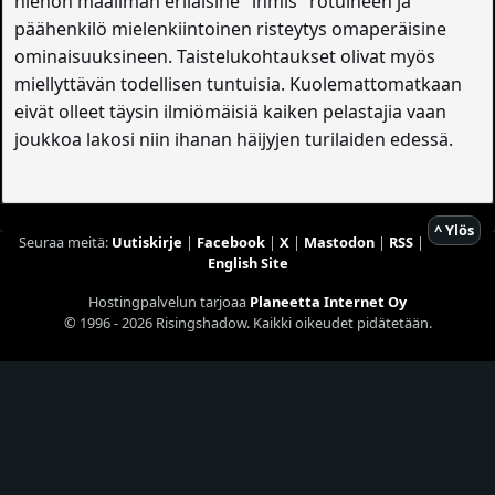
hienon maailman erilaisine "ihmis" rotuineen ja
päähenkilö mielenkiintoinen risteytys omaperäisine
ominaisuuksineen. Taistelukohtaukset olivat myös
miellyttävän todellisen tuntuisia. Kuolemattomatkaan
eivät olleet täysin ilmiömäisiä kaiken pelastajia vaan
joukkoa lakosi niin ihanan häijyjen turilaiden edessä.
^ Ylös
Seuraa meitä:
Uutiskirje
|
Facebook
|
X
|
Mastodon
|
RSS
|
English Site
Hostingpalvelun tarjoaa
Planeetta Internet Oy
© 1996 - 2026 Risingshadow. Kaikki oikeudet pidätetään.