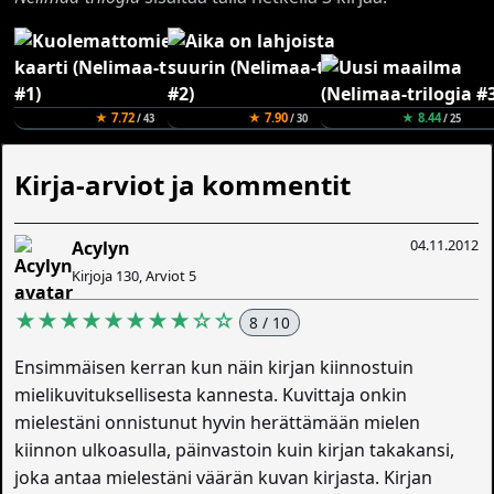
★ 7.72
★ 7.90
★ 8.44
/ 43
/ 30
/ 25
Kirja-arviot ja kommentit
04.11.2012
Acylyn
Kirjoja 130, Arviot 5
★★★★★★★★☆☆
8 / 10
Ensimmäisen kerran kun näin kirjan kiinnostuin
mielikuvituksellisesta kannesta. Kuvittaja onkin
mielestäni onnistunut hyvin herättämään mielen
kiinnon ulkoasulla, päinvastoin kuin kirjan takakansi,
joka antaa mielestäni väärän kuvan kirjasta. Kirjan