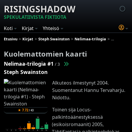
RISINGSHADOW
SPEKULATIIVISTA FIKTIOTA
Koti
Kirjat
Yhteisö
Etusivu
Kirjat
Steph Swainston
Nelimaa-trilogia
Kuolematto
Kuolemattomien kaarti
Nelimaa-trilogia #1
/ 3
Steph Swainston
Alkuteos ilmestynyt 2004.
Suomentanut Hannu Tervaharju.
Nidottu.
Toinen sija Locus-
★
7.72
/
43
palkintoäänestyksessä
18
10
(esikoisromaanit) 2005,
8
3
2
1
1
Tähtifantasia-palkintoehdokas
1
2
3
4
5
6
7
8
9
10