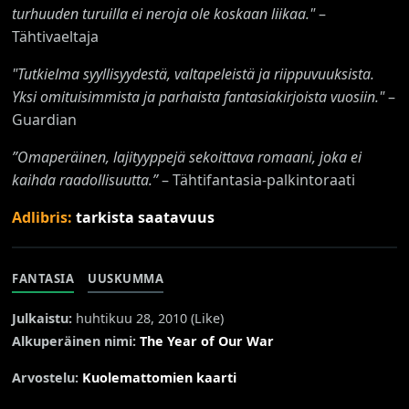
turhuuden turuilla ei neroja ole koskaan liikaa."
–
Tähtivaeltaja
"Tutkielma syyllisyydestä, valtapeleistä ja riippuvuuksista.
Yksi omituisimmista ja parhaista fantasiakirjoista vuosiin."
–
Guardian
”Omaperäinen, lajityyppejä sekoittava romaani, joka ei
kaihda raadollisuutta.”
– Tähtifantasia-palkintoraati
Adlibris:
tarkista saatavuus
FANTASIA
UUSKUMMA
Julkaistu:
huhtikuu 28, 2010 (
Like
)
Alkuperäinen nimi:
The Year of Our War
Arvostelu:
Kuolemattomien kaarti