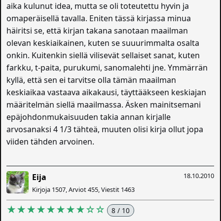
aika kulunut idea, mutta se oli toteutettu hyvin ja
omaperäisellä tavalla. Eniten tässä kirjassa minua
häiritsi se, että kirjan takana sanotaan maailman
olevan keskiaikainen, kuten se suuurimmalta osalta
onkin. Kuitenkin siellä vilisevät sellaiset sanat, kuten
farkku, t-paita, purukumi, sanomalehti jne. Ymmärrän
kyllä, että sen ei tarvitse olla tämän maailman
keskiaikaa vastaava aikakausi, täyttääkseen keskiajan
määritelmän siellä maailmassa. Äsken mainitsemani
epäjohdonmukaisuuden takia annan kirjalle
arvosanaksi 4 1/3 tähteä, muuten olisi kirja ollut jopa
viiden tähden arvoinen.
18.10.2010
Eija
Kirjoja 1507, Arviot 455, Viestit 1463
★★★★★★★★☆☆
8 / 10