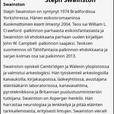
Steph Swainston on syntynyt 1974 Bradfordissa
Yorkshiressa. Hänen esikoisromaaninsa
Kuolemattomien kaarti
ilmestyi 2004. Teos sai William L.
Crawford -palkinnon parhaasta esikoisfantasiasta ja
Swainston oli ehdokkaana parhaan uuden kirjailijan
John W. Campbell -palkinnon saajaksi. Teoksen
suomennos oli Tähtifantasia-palkinnon ehdokkaana ja
sarjan kolmas osa sai palkinnon 2013.
Swainston opiskeli Cambridgen ja Walesin yliopistoissa
ja valmistui arkeologiksi. Hän työskenteli arkeologisilla
kaivauksilla, kirjakaupoissa, lääkeyhtiössä, avustajana
eläinlääkärin laboratoriossa, kanavavahtina,
pyroteknikkona ja Britannian puolustusministeriön
tutkijana. Swainston on Asperger-henkilö. Hän
harrastaa neurologiaa ja lenkkeilyä ja pitää eläinten
tarkkailemisesta, erityisesti lintujen. Swainston vieraili