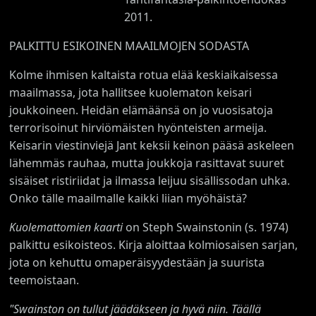
2011.
PALKITTU ESIKOINEN MAAILMOJEN SODASTA
Kolme ihmisen kaltaista rotua elää keskiaikaisessa
maailmassa, jota hallitsee kuolematon keisari
joukkoineen. Heidän elämäänsä on jo vuosisatoja
terrorisoinut hirviömäisten hyönteisten armeija.
Keisarin viestinviejä Jant keksii keinon pääsä askeleen
lähemmäs rauhaa, mutta joukkoja rasittavat suuret
sisäiset ristiriidat ja ilmassa leijuu sisällissodan uhka.
Onko tälle maailmalle kaikki liian myöhäistä?
Kuolemattomien kaarti
on Steph Swainstonin (s. 1974)
palkittu esikoisteos. Kirja aloittaa kolmiosaisen sarjan,
jota on kehuttu omaperäisyydestään ja suurista
teemoistaan.
"Swainston on tullut jäädäkseen ja hyvä niin. Täällä