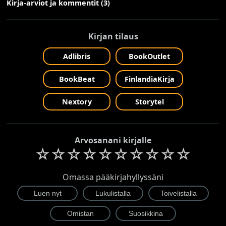
Kirja-arviot ja kommentit (3)
Kirjan tilaus
Adlibris
BookOutlet
BookBeat
FinlandiaKirja
Nextory
Storytel
Arvosanani kirjalle
☆
☆
☆
☆
☆
☆
☆
☆
☆
☆
Omassa pääkirjahyllyssäni