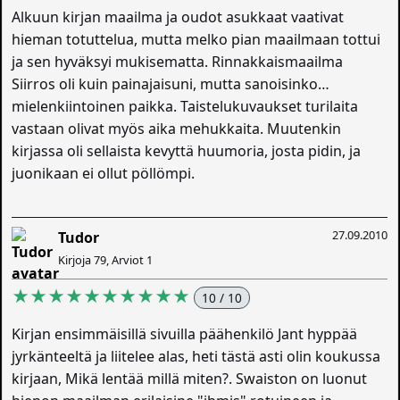
Alkuun kirjan maailma ja oudot asukkaat vaativat
hieman totuttelua, mutta melko pian maailmaan tottui
ja sen hyväksyi mukisematta. Rinnakkaismaailma
Siirros oli kuin painajaisuni, mutta sanoisinko…
mielenkiintoinen paikka. Taistelukuvaukset turilaita
vastaan olivat myös aika mehukkaita. Muutenkin
kirjassa oli sellaista kevyttä huumoria, josta pidin, ja
juonikaan ei ollut pöllömpi.
27.09.2010
Tudor
Kirjoja 79, Arviot 1
★★★★★★★★★★
10 / 10
Kirjan ensimmäisillä sivuilla päähenkilö Jant hyppää
jyrkänteeltä ja liitelee alas, heti tästä asti olin koukussa
kirjaan, Mikä lentää millä miten?. Swaiston on luonut