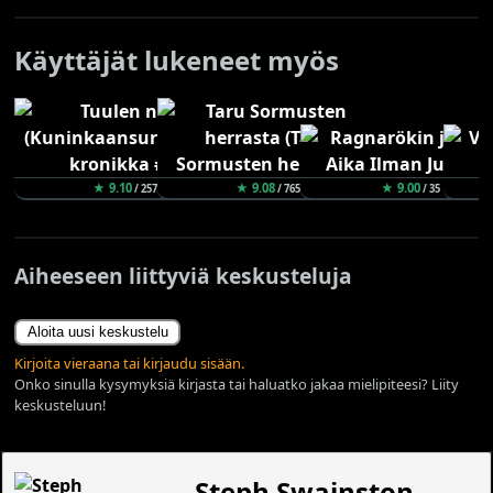
Käyttäjät lukeneet myös
★ 9.10
★ 9.08
★ 9.00
/ 257
/ 765
/ 35
Aiheeseen liittyviä keskusteluja
Aloita uusi keskustelu
Kirjoita vieraana tai kirjaudu sisään.
Onko sinulla kysymyksiä kirjasta tai haluatko jakaa mielipiteesi? Liity
keskusteluun!
Steph Swainston