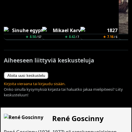
★ 8.50
★ 8.42
★ 7.16
★
/ 57
/ 7
/ 6
Aiheeseen liittyviä keskusteluja
Aloita uusi keskustelu
Kirjoita vieraana tai kirjaudu sisään.
Onko sinulla kysymyksiä kirjasta tai haluatko jakaa mielipiteesi? Liity
keskusteluun!
René Goscinny
René Goscinny (1926–1977) oli ranskanpuolalainen