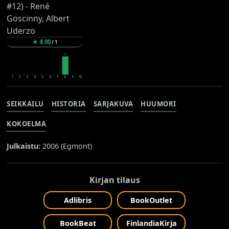
★
8.00
/
1
1
1
2
3
4
5
6
7
8
9
10
SEIKKAILU
HISTORIA
SARJAKUVA
HUUMORI
KOKOELMA
Julkaistu:
2006 (
Egmont
)
Kirjan tilaus
Adlibris
BookOutlet
BookBeat
FinlandiaKirja