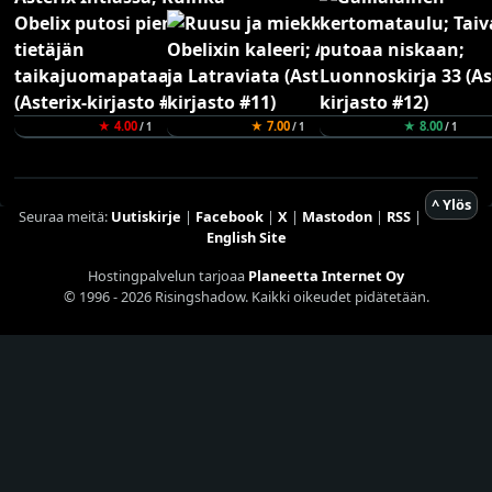
★ 4.00
★ 7.00
★ 8.00
/ 1
/ 1
/ 1
^ Ylös
Seuraa meitä:
Uutiskirje
|
Facebook
|
X
|
Mastodon
|
RSS
|
English Site
Hostingpalvelun tarjoaa
Planeetta Internet Oy
© 1996 - 2026 Risingshadow. Kaikki oikeudet pidätetään.