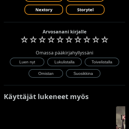
Nextory
Storytel
Arvosanani kirjalle
☆
☆
☆
☆
☆
☆
☆
☆
☆
☆
Omassa pääkirjahyllyssäni
Käyttäjät lukeneet myös