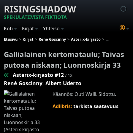
RISINGSHADOW
SPEKULATIIVISTA FIKTIOTA
Koti
Kirjat
Yhteisö
Etusivu
Kirjat
René Goscinny
Asterix-kirjasto
Gallialainen ke
Gallialainen kertomataulu; Taivas
putoaa niskaan; Luonnoskirja 33
Asterix-kirjasto #12
/ 12
René Goscinny
,
Albert Uderzo
Käännös: Outi Walli. Sidottu.
Adlibris:
tarkista saatavuus