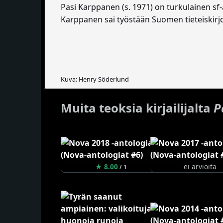
Pasi Karppanen (s. 1971) on turkulainen sf-a
Karppanen sai työstään Suomen tieteiskir
Kuva: Henry Söderlund
Muita teoksia kirjailijalta
P
★ 8.00
ei arvioita
/ 1