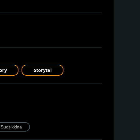
ory
Storytel