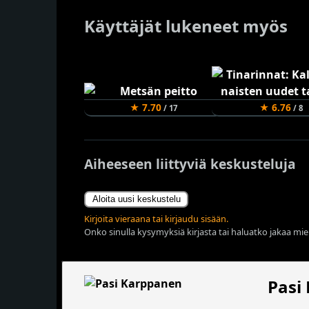
Käyttäjät lukeneet myös
★ 7.70
★ 6.76
/ 17
/ 8
Aiheeseen liittyviä keskusteluja
Aloita uusi keskustelu
Kirjoita vieraana tai kirjaudu sisään.
Onko sinulla kysymyksiä kirjasta tai haluatko jakaa miel
Pasi