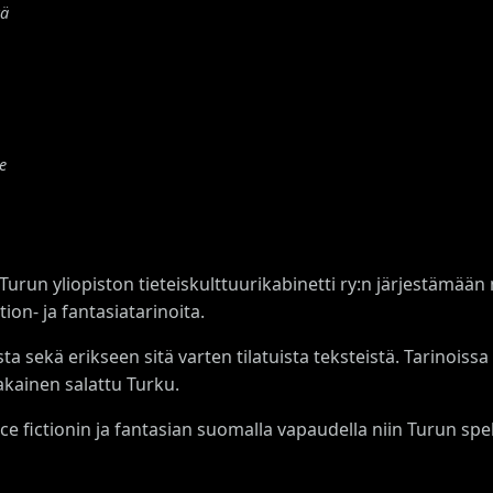
tä
e
run yliopiston tieteiskulttuurikabinetti ry:n järjestämään n
on- ja fantasiatarinoita.
 sekä erikseen sitä varten tilatuista teksteistä. Tarinoissa
akainen salattu Turku.
nce fictionin ja fantasian suomalla vapaudella niin Turun s