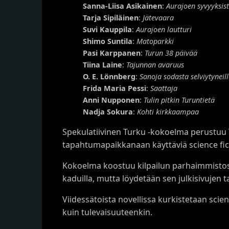
Sanna-Liisa Asikainen
:
Aurajoen syvyyksis
Tarja Sipiläinen
:
Jätevaara
Suvi Kauppila
:
Aurajoen lautturi
Shimo Suntila
:
Matoparkki
Pasi Karppanen
:
Turun 38 päivää
Tiina Laine
:
Tajunnan avaruus
O. E. Lönnberg
:
Sanoja sodasta selviytyneill
Frida Maria Pessi
:
Saattaja
Anni Nupponen
:
Tulin pitkin Turuntietä
Nadja Sokura
:
Kohti kirkkaampaa
Spekulatiivinen Turku -kokoelma perustuu Tu
tapahtumapaikkanaan käyttäviä science ficti
Kokoelma koostuu kilpailun parhaimmistosta
kaduilla, mutta löydetään sen julkisivujen t
Viidessätoista novellissa kurkistetaan scie
kuin tulevaisuuteenkin.