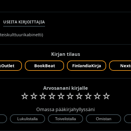
USEITA KIRJOITTAJIA
teiskulttuurikabinetti
)
Kirjan tilaus
Outlet
BookBeat
FinlandiaKirja
Next
Arvosanani kirjalle
☆
☆
☆
☆
☆
☆
☆
☆
☆
☆
Omassa pääkirjahyllyssäni