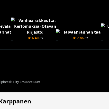
★ 6.40
★ 7.86
/ 5
/ 7
ipiteesi? Liity keskusteluun!
 Karppanen