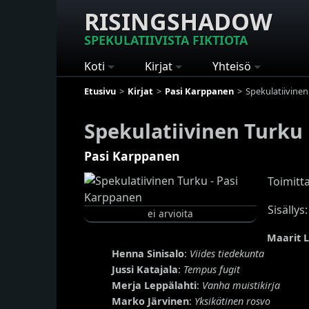
RISINGSHADOW
SPEKULATIIVISTA FIKTIOTA
Koti
Kirjat
Yhteisö
Etusivu
Kirjat
Pasi Karppanen
Spekulatiivinen
Spekulatiivinen Turku
Pasi Karppanen
Toimitt
Sisällys:
ei arvioita
Maarit L
Henna Sinisalo
:
Viides tiedekunta
Jussi Katajala
:
Tempus fugit
Merja Leppälahti
:
Vanha muistikirja
Marko Järvinen
:
Yksikätinen rosvo