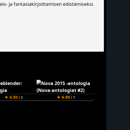
eis- ja fantasiakirjoittamisen edistämiseksi.
★ 6.50
★ 6.00
/ 2
/ 1