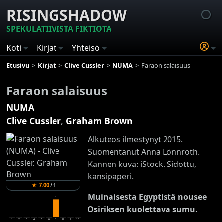
RISINGSHADOW
SPEKULATIIVISTA FIKTIOTA
Koti
Kirjat
Yhteisö
Etusivu
Kirjat
Clive Cussler
NUMA
Faraon salaisuus
Faraon salaisuus
NUMA
Clive Cussler
,
Graham Brown
Alkuteos ilmestynyt 2015.
Suomentanut Anna Lönnroth.
Kannen kuva: iStock. Sidottu,
kansipaperi.
★
7.00
/
1
Muinaisesta Egyptistä nousee
1
Osiriksen kuolettava sumu.
1
2
3
4
5
6
7
8
9
10