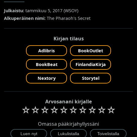
Julkaistu:
tammikuu 5, 2017 (
WSOY
)
Alkuperäinen nimi:
The Pharaoh's Secret
Kirjan tilaus
Adlibris
BookOutlet
BookBeat
FinlandiaKirja
Nextory
Storytel
Arvosanani kirjalle
☆
☆
☆
☆
☆
☆
☆
☆
☆
☆
Omassa pääkirjahyllyssäni