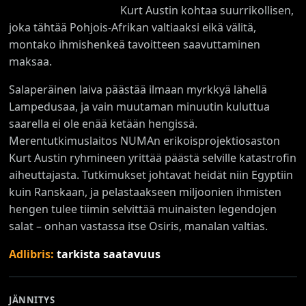
Kurt Austin kohtaa suurrikollisen,
joka tähtää Pohjois-Afrikan valtiaaksi eikä välitä,
montako ihmishenkeä tavoitteen saavuttaminen
maksaa.
Salaperäinen laiva päästää ilmaan myrkkyä lähellä
Lampedusaa, ja vain muutaman minuutin kuluttua
saarella ei ole enää ketään hengissä.
Merentutkimuslaitos NUMAn erikoisprojektiosaston
Kurt Austin ryhmineen yrittää päästä selville katastrofin
aiheuttajasta. Tutkimukset johtavat heidät niin Egyptiin
kuin Ranskaan, ja pelastaakseen miljoonien ihmisten
hengen tulee tiimin selvittää muinaisten legendojen
salat – onhan vastassa itse Osiris, manalan valtias.
Adlibris:
tarkista saatavuus
JÄNNITYS