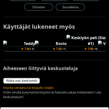
Käyttäjät lukeneet myös
★ 7.46
★ 7.28
★ 7.00
/ 15
/ 11
/ 10
Aiheeseen liittyviä keskusteluja
Aloita uusi keskustelu
Kirjoita vieraana tai kirjaudu sisään.
Onko sinulla kysymyksiä kirjasta tai haluatko jakaa mielipiteesi? Liity
keskusteluun!