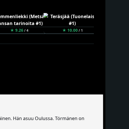
★ 9.26
★ 10.00
★ 8.0
/ 4
/ 1
öläinen. Hän asuu Oulussa. Törmänen on