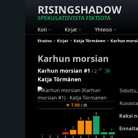
RISINGSHADOW
SPEKULATIIVISTA FIKTIOTA
Koti
Kirjat
Yhteisö
Etusivu
Kirjat
Katja Törmänen
Karhun morsi
Karhun morsian
✓
Karhun morsian #1
/ 2
Katja Törmänen
Sidottu,
Kuvasta
★
7.00
/
25
8
Kaksi n
6
6
Ennalta
2
1
1
1
1
2
3
4
5
6
7
8
9
10