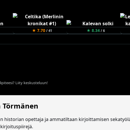
★ 7.70
★ 8.34
/ 41
/ 6
ipiteesi? Liity keskusteluun!
a Törmänen
an historian opettaja ja ammatiltaan kirjoittamisen sekaty
kirjoituspiirejä.