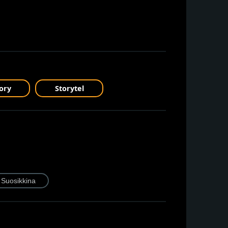
ory
Storytel