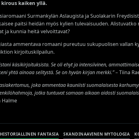
kirous kaiken yllä.
siaromaani Surmankylän Aslaugista ja Suolakarin Freydisist
kaisee paitsi heidän myös kylien tulevaisuuden. Alistuvatko
at ja kunnia heitä velvoittavat?
giasta ammentava romaani pureutuu sukupuolisen vallan k
ktion kirjoituskilpailun.
ani käsikirjoituksista. Se oli ehyt ja intensiivinen, ammattimaise
i yhtä ainoaa selitystä. Se on hyvän kirjan merkki.”
– Tiina Ra
asiakertomus, joka ammentaa kauniisti suomalaisesta karhumyto
la henkilöhahmoja, jotka tuntuvat samaan aikaan aidosti suomalai
a Halme
HISTORIALLINEN FANTASIA
SKANDINAAVINEN MYTOLOGIA
K