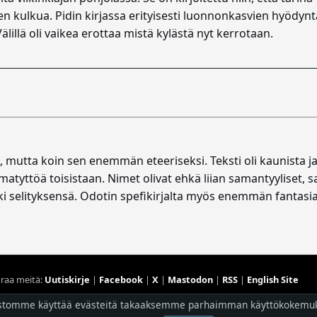
en kulkua. Pidin kirjassa erityisesti luonnonkasvien hyödynt
älillä oli vaikea erottaa mistä kylästä nyt kerrotaan.
, mutta koin sen enemmän eteeriseksi. Teksti oli kaunista ja
atyttöä toisistaan. Nimet olivat ehkä liian samantyyliset,
i selityksensä. Odotin spefikirjalta myös enemmän fantasi
raa meitä:
Uutiskirje
|
Facebook
|
X
|
Mastodon
|
RSS
|
English Site
stomme käyttää evästeitä takaaksemme parhaimman käyttökokemu
Hostingpalvelun tarjoaa
Planeetta Internet Oy