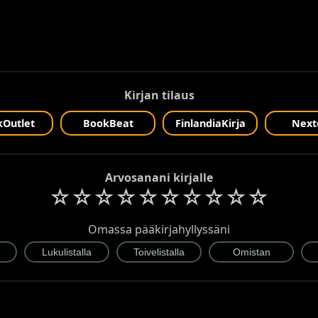
Kirjan tilaus
Outlet
BookBeat
FinlandiaKirja
Next
Arvosanani kirjalle
☆
☆
☆
☆
☆
☆
☆
☆
☆
☆
Omassa pääkirjahyllyssäni