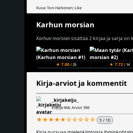
Kuva: Toni Härkönen; Like
Karhun morsian
Karhun morsian
sisältää 2 kirjaa ja sarja o
★ 7.00
★ 7.72
/ 25
/ 14
Kirja-arviot ja kommentit
_kirjakeiju_
Kirjoja 468, Arviot 398
★★★★★☆☆☆☆☆
5 / 10
Kirja pursuaa mielenkiintoisia ihmiskohtaloit