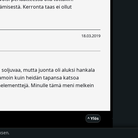
ämisestä. Kerronta taas ei ollut
18.03.2019
 soljuvaa, mutta juonta oli aluksi hankala
 samoin kuin heidän tapansa katsoa
aelementtejä. Minulle tämä meni melkein
^ Ylös
ksen.