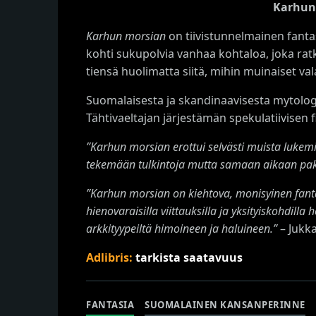
Karhun 
Karhun morsian
on tiivistunnelmainen fanta
kohti sukupolvia vanhaa kohtaloa, joka rat
tiensä huolimatta siitä, mihin muinaiset val
Suomalaisesta ja skandinaavisesta mytolo
Tähtivaeltajan järjestämän spekulatiivisen fi
”Karhun morsian erottui selvästi muista lukemist
tekemään tulkintoja mutta samaan aikaan paken
”Karhun morsian on kiehtova, monisyinen fant
hienovaraisilla viittauksilla ja yksityiskohdil
arkkityypeiltä himoineen ja haluineen.”
– Jukk
Adlibris:
tarkista saatavuus
FANTASIA
SUOMALAINEN KANSANPERINNE