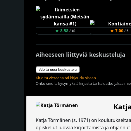
★ 8.58
★ 7.00
/ 40
/ 5
Aiheeseen liittyviä keskusteluja
Aloita uusi keskustelu
Kirjoita vieraana tai kirjaudu sisään.
Onko sinulla kysymyksiä kirjasta tai haluatko jakaa miel
Katj
Katja Törmänen (s. 1971) on koulutukselta
opiskellut luovaa kirjoittamista ja ohjannut 