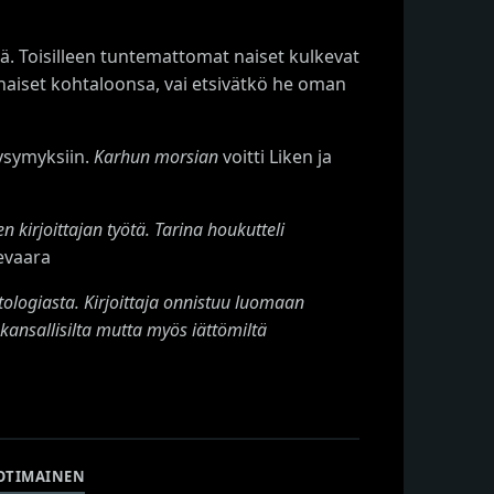
ä. Toisilleen tuntemattomat naiset kulkevat
 naiset kohtaloonsa, vai etsivätkö he oman
ysymyksiin.
Karhun morsian
voitti Liken ja
n kirjoittajan työtä. Tarina houkutteli
evaara
logiasta. Kirjoittaja onnistuu luomaan
skansallisilta mutta myös iättömiltä
OTIMAINEN