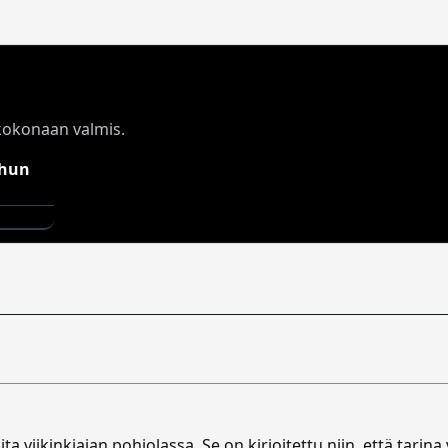
n kokonaan valmis.
a viikinkiajan pohjolassa. Se on kirjoitettu niin, että tarina 