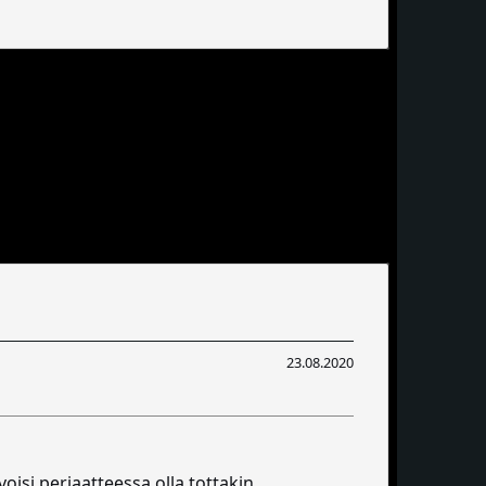
23.08.2020
voisi periaatteessa olla tottakin.