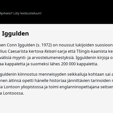
ipiteesi? Liity keskusteluun!
 Iggulden
inen Conn Iggulden (s. 1972) on noussut lukijoiden suosioon 
ulius Caesarista kertova
Keisari
-sarja että Tšingis-kaanista k
välisiä myynti- ja arvostelumenestyksiä. Igguldenin kirjoja
aa kappaletta ja suomeksi lähes 200 000 kappaletta.
guldenin kiinnostus menneisyyden seikkailuja kohtaan sai 
lainen äitinsä opetti hänelle historiaa jännittävien tarino
ia Lontoon yliopistossa ja toimi englanninopettajana seitse
a Lontoossa.