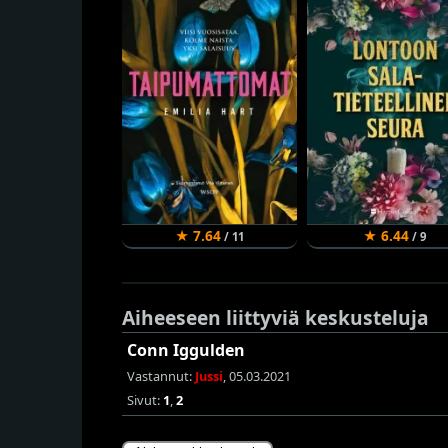
★ 7.64
★ 6.44
/ 11
/ 9
Aiheeseen liittyviä keskusteluja
Conn Iggulden
Vastannut:
Jussi
, 05.03.2021
Sivut:
1
,
2