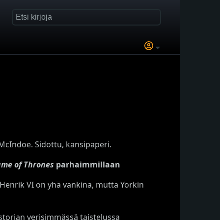
McIndoe. Sidottu, kansipaperi.
me of Thrones
parhaimmillaan
 Henrik VI on yhä vankina, mutta Yorkin
storian verisimmässä taistelussa