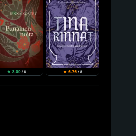
★ 8.00
★ 6.76
★ 7.26
/ 8
/ 8
/