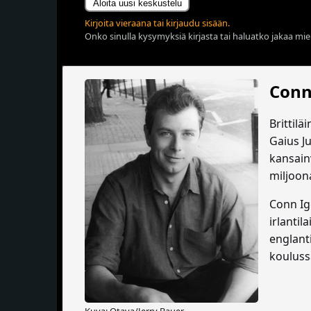
Aloita uusi keskustelu
Kirjoita vieraana tai kirjaudu sisään.
Onko sinulla kysymyksiä kirjasta tai haluatko jakaa miel
Conn
Brittilä
Gaius J
kansain
miljoon
Conn Ig
irlanti
englant
kouluss
Kuva: Otava/Jerry Bauer