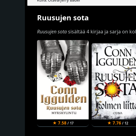
Ruusujen sota
Ruusujen sota
sisältää 4 kirjaa ja sarja on k
★ 7.58
★ 7.76
/ 17
/ 12