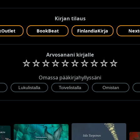
Kirjan tilaus
Outlet
BookBeat
FinlandiaKirja
Next
Arvosanani kirjalle
☆
☆
☆
☆
☆
☆
☆
☆
☆
☆
Omassa pääkirjahyllyssäni