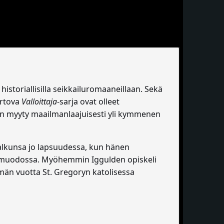
historiallisilla seikkailuromaaneillaan. Sekä
ertova
Valloittaja
-sarja ovat olleet
 on myyty maailmanlaajuisesti yli kymmenen
alkunsa jo lapsuudessa, kun hänen
iden muodossa. Myöhemmin Iggulden opiskeli
män vuotta St. Gregoryn katolisessa