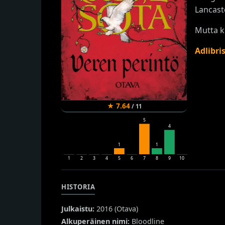
Lancaste
Mutta kr
Adlibri
★
7.64
/
11
5
4
1
1
1
2
3
4
5
6
7
8
9
10
HISTORIA
Julkaistu:
2016 (
Otava
)
Alkuperäinen nimi:
Bloodline