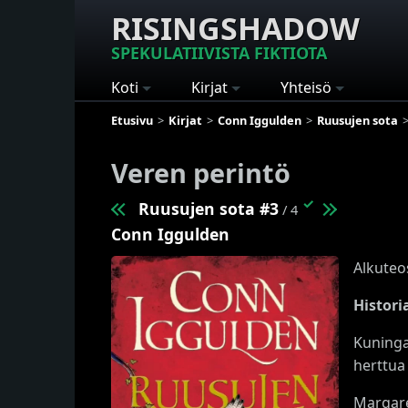
RISINGSHADOW
SPEKULATIIVISTA FIKTIOTA
Koti
Kirjat
Yhteisö
Etusivu
Kirjat
Conn Iggulden
Ruusujen sota
Veren perintö
✓
Ruusujen sota #3
/ 4
Conn Iggulden
Alkuteo
Histori
Kuninga
herttua
Margare