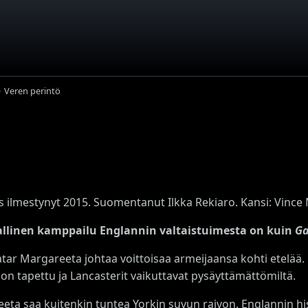
Veren perintö
s ilmestynyt 2015. Suomentanut Ilkka Rekiaro. Kansi: Vince 
allinen kamppailu Englannin valtaistuimesta on kuin
Ga
tar Margareeta johtaa voittoisaa armeijaansa kohti etelää.
 on tapettu ja Lancasterit vaikuttavat pysäyttämättömiltä.
eta saa kuitenkin tuntea Yorkin suvun raivon. Englannin hi