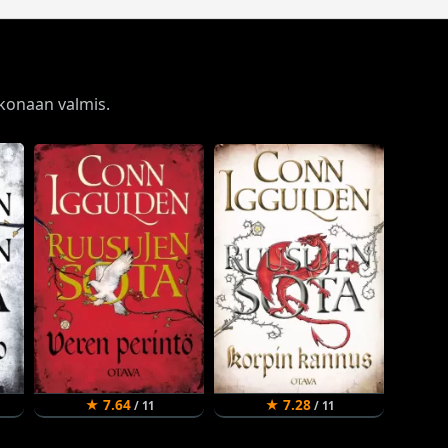
okonaan valmis.
★ 7.64
★ 7.28
/ 11
/ 11