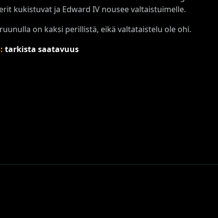
rit kukistuvat ja Edward IV nousee valtaistuimelle.
uunulla on kaksi perillistä, eikä valtataistelu ole ohi.
s:
tarkista saatavuus