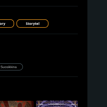
ory
Storytel