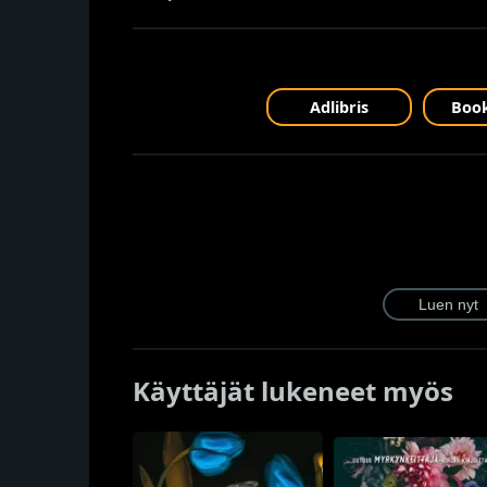
Adlibris
Book
Käyttäjät lukeneet myös