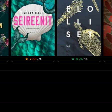
★ 7.88
★ 8.76
/ 9
/ 8