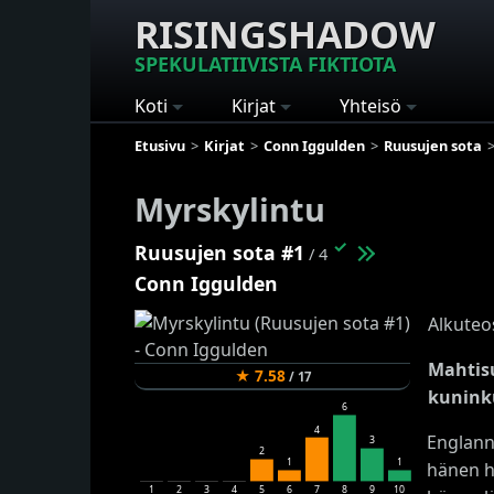
RISINGSHADOW
SPEKULATIIVISTA FIKTIOTA
Koti
Kirjat
Yhteisö
Etusivu
Kirjat
Conn Iggulden
Ruusujen sota
Myrskylintu
✓
Ruusujen sota #1
/ 4
Conn Iggulden
Alkuteo
Mahtisu
★
7.58
/
17
kunink
6
4
Englann
3
2
1
1
hänen ha
1
2
3
4
5
6
7
8
9
10