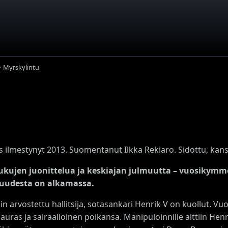
Myrskylintu
s ilmestynyt 2013. Suomentanut Ilkka Rekiaro. Sidottu, kans
kujen juonittelua ja keskiajan julmuutta
– vuosikymme
uudesta on alkamassa.
in arvostettu hallitsija, sotasankari Henrik V on kuollut. 
uras ja sairaalloinen poikansa. Manipuloinnille alttiin Henr