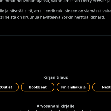
ähimmät neuvonantajansa, vakoojamestari Derry Brewer ja Su
le ja näyttää siltä, että Henrik tukijoineen on viemässä va
ksi heistä on kruunua havitteleva Yorkin herttua Rikhard.
Kirjan tilaus
Outlet
BookBeat
FinlandiaKirja
Next
Arvosanani kirjalle