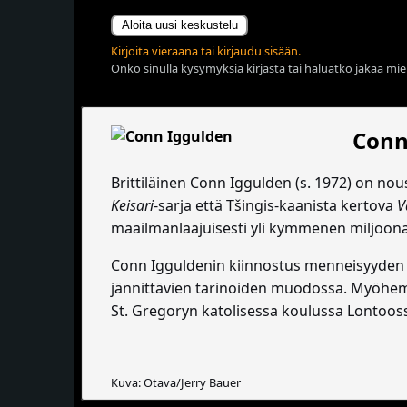
Aloita uusi keskustelu
Kirjoita vieraana tai kirjaudu sisään.
Onko sinulla kysymyksiä kirjasta tai haluatko jakaa miel
Conn
Brittiläinen Conn Iggulden (s. 1972) on nous
Keisari
-sarja että Tšingis-kaanista kertova
V
maailmanlaajuisesti yli kymmenen miljoona
Conn Igguldenin kiinnostus menneisyyden se
jännittävien tarinoiden muodossa. Myöhemm
St. Gregoryn katolisessa koulussa Lontoos
Kuva: Otava/Jerry Bauer