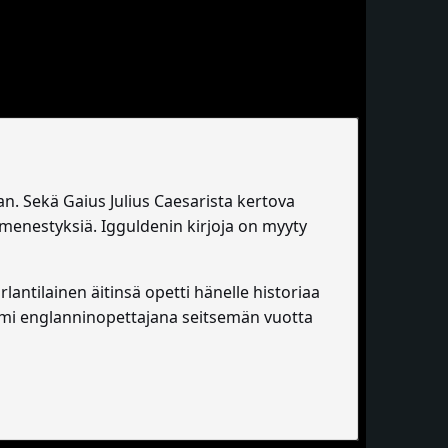
aan. Sekä Gaius Julius Caesarista kertova
lumenestyksiä. Igguldenin kirjoja on myyty
antilainen äitinsä opetti hänelle historiaa
imi englanninopettajana seitsemän vuotta