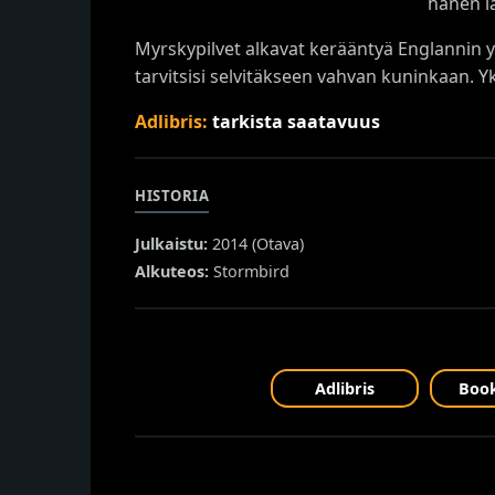
hänen l
Myrskypilvet alkavat kerääntyä Englannin yl
tarvitsisi selvitäkseen vahvan kuninkaan. Y
Adlibris:
tarkista saatavuus
HISTORIA
Julkaistu:
2014 (
Otava
)
Alkuteos:
Stormbird
Adlibris
Book