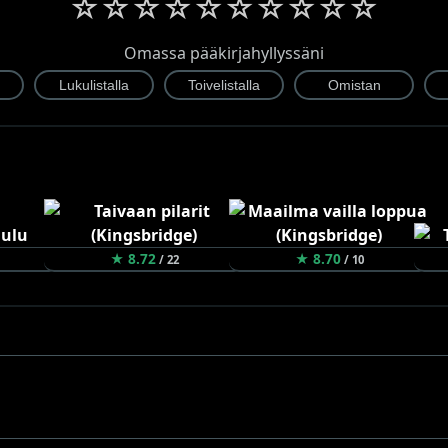
☆
☆
☆
☆
☆
☆
☆
☆
☆
☆
Omassa pääkirjahyllyssäni
★ 8.72
★ 8.70
/ 22
/ 10