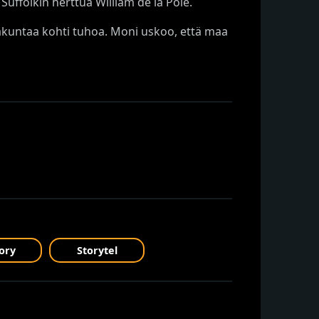
ffolkin herttua William de la Pole.
ltakuntaa kohti tuhoa. Moni uskoo, että maa
ory
Storytel