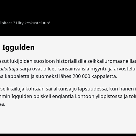
ipiteesi? Liity keskusteluun!
 Iggulden
sut lukijoiden suosioon historiallisilla seikkailuromaaneill
alloittaja
-sarja ovat olleet kansainvälisiä myynti- ja arvoste
a kappaletta ja suomeksi lähes 200 000 kappaletta.
ikkailuja kohtaan sai alkunsa jo lapsuudessa, kun hänen irl
in Iggulden opiskeli englantia Lontoon yliopistossa ja to
sa.