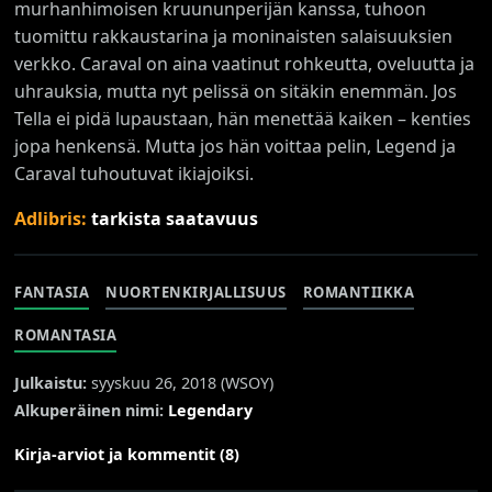
murhanhimoisen kruununperijän kanssa, tuhoon
tuomittu rakkaustarina ja moninaisten salaisuuksien
verkko. Caraval on aina vaatinut rohkeutta, oveluutta ja
uhrauksia, mutta nyt pelissä on sitäkin enemmän. Jos
Tella ei pidä lupaustaan, hän menettää kaiken – kenties
jopa henkensä. Mutta jos hän voittaa pelin, Legend ja
Caraval tuhoutuvat ikiajoiksi.
Adlibris:
tarkista saatavuus
FANTASIA
NUORTENKIRJALLISUUS
ROMANTIIKKA
ROMANTASIA
Julkaistu:
syyskuu 26, 2018 (
WSOY
)
Alkuperäinen nimi:
Legendary
Kirja-arviot ja kommentit (8)