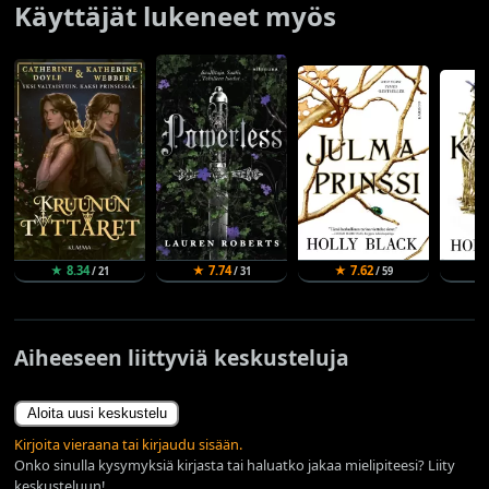
Käyttäjät lukeneet myös
★ 8.34
★ 7.74
★ 7.62
★
/ 21
/ 31
/ 59
Aiheeseen liittyviä keskusteluja
Aloita uusi keskustelu
Kirjoita vieraana tai kirjaudu sisään.
Onko sinulla kysymyksiä kirjasta tai haluatko jakaa mielipiteesi? Liity
keskusteluun!