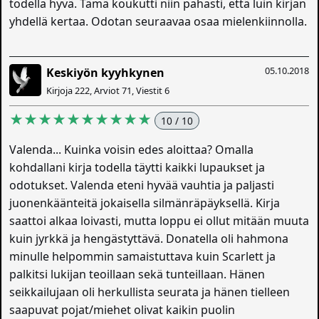
todella hyvä. Tämä koukutti niin pahasti, että luin kirjan
yhdellä kertaa. Odotan seuraavaa osaa mielenkiinnolla.
05.10.2018
Keskiyön kyyhkynen
Kirjoja 222, Arviot 71, Viestit 6
★★★★★★★★★★
10 / 10
Valenda... Kuinka voisin edes aloittaa? Omalla
kohdallani kirja todella täytti kaikki lupaukset ja
odotukset. Valenda eteni hyvää vauhtia ja paljasti
juonenkäänteitä jokaisella silmänräpäyksellä. Kirja
saattoi alkaa loivasti, mutta loppu ei ollut mitään muuta
kuin jyrkkä ja hengästyttävä. Donatella oli hahmona
minulle helpommin samaistuttava kuin Scarlett ja
palkitsi lukijan teoillaan sekä tunteillaan. Hänen
seikkailujaan oli herkullista seurata ja hänen tielleen
saapuvat pojat/miehet olivat kaikin puolin