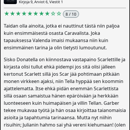
Kirjoja 9, Arviot 6, Viestit 1
★★★★★★★★☆☆
8 / 10
Taidan olla ainoita, jotka ei nauttinut tästä niin paljoa
kuin ensimmäisestä osasta Caravalista. Joka
tapauksessa Valenda imaisi mukaansa niin kuin
ensimmäinen tarina ja olin tietysti lumoutunut.
Sisko Donatella on kiinnostava vastapaino Scarlettille ja
kirjasta olisi tullut ehkä pidempi jos sitä olisi jälleen
kertonut Scarlett sillä jos Scar jää pohtimaan pitkään
monen virkkeen ajaksi, niin Tella hyppää sen koommin
ajattelematta. Itse ehkä pidän enemmän Scarlettista
sillä osaan samaistua hänen epäröivään ja herkkään
luonteeseen kuin huimapäisen ja villin Tellan. Garber
tekee mukavaa työtä ja hän osaa kirjoittaa taianomaisia
asioita ja tapahtumia tarinaansa. Mutta nyt niihin
risuihin; Julianin hahmo sai yhä vereni kiehumaan! (olen