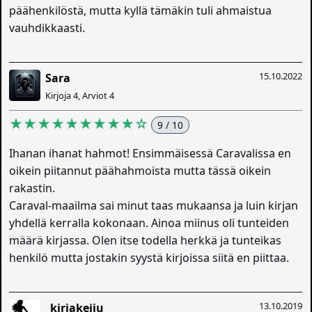
päähenkilöstä, mutta kyllä tämäkin tuli ahmaistua
vauhdikkaasti.
15.10.2022
Sara
Kirjoja 4, Arviot 4
★★★★★★★★★☆
9 / 10
Ihanan ihanat hahmot! Ensimmäisessä Caravalissa en
oikein piitannut päähahmoista mutta tässä oikein
rakastin.
Caraval-maailma sai minut taas mukaansa ja luin kirjan
yhdellä kerralla kokonaan. Ainoa miinus oli tunteiden
määrä kirjassa. Olen itse todella herkkä ja tunteikas
henkilö mutta jostakin syystä kirjoissa siitä en piittaa.
13.10.2019
_kirjakeiju_