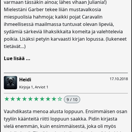
varmaan tässäkin ainoa; lähes vihaan Juliania!)
Mielestäni Garber tekee liiän mustavalkosia
miespuolisia hahmoja; kaikki pojat Caravalin
ihmeellisessä maailmassa tuntuvat olevan lipeviä,
sydämiä särkeviä lihaksikkaita komeita ja valehtelevia
poikia. Lisäksi petyin karvaasti kirjan lopussa. (lukeneet
tietävät...)
Lue lisää ...
17.10.2018
Heidi
Kirjoja 1, Arviot 1
★★★★★★★★★☆
9 / 10
Vauhdikasta menoa alusta loppuun. Ensimmäisen osan
tyyliin käänteitä riitti loppuun saakka. Pidin kirjasta
vielä enemmän, kuin ensimmäisestä, joka oli myös