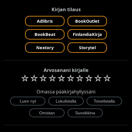
Kirjan tilaus
Adlibris
BookOutlet
BookBeat
FinlandiaKirja
Nextory
Storytel
Arvosanani kirjalle
☆
☆
☆
☆
☆
☆
☆
☆
☆
☆
Omassa pääkirjahyllyssäni