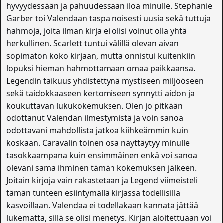
hyvyydessään ja pahuudessaan iloa minulle. Stephanie
Garber toi Valendaan taspainoisesti uusia sekä tuttuja
hahmoja, joita ilman kirja ei olisi voinut olla yhtä
herkullinen. Scarlett tuntui välillä olevan aivan
sopimaton koko kirjaan, mutta onnistui kuitenkiin
lopuksi hieman hahmottamaan omaa paikkaansa.
Legendin taikuus yhdistettynä mystiseen miljööseen
sekä taidokkaaseen kertomiseen synnytti aidon ja
koukuttavan lukukokemuksen. Olen jo pitkään
odottanut Valendan ilmestymistä ja voin sanoa
odottavani mahdollista jatkoa kiihkeämmin kuin
koskaan. Caravalin toinen osa näyttäytyy minulle
tasokkaampana kuin ensimmäinen enkä voi sanoa
olevani sama ihminen tämän kokemuksen jälkeen.
Joitain kirjoja vain rakastetaan ja Legend viimeisteli
tämän tunteen esiintymällä kirjassa todellisilla
kasvoillaan. Valendaa ei todellakaan kannata jättää
lukematta, sillä se olisi menetys. Kirjan aloitettuaan voi