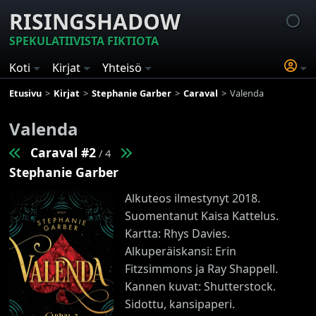
RISINGSHADOW
SPEKULATIIVISTA FIKTIOTA
Koti
Kirjat
Yhteisö
Etusivu
Kirjat
Stephanie Garber
Caraval
Valenda
Valenda
Caraval #2
/ 4
Stephanie Garber
Alkuteos ilmestynyt 2018.
Suomentanut Kaisa Kattelus.
Kartta: Rhys Davies.
Alkuperäiskansi: Erin
Fitzsimmons ja Ray Shappell.
Kannen kuvat: Shutterstock.
Sidottu, kansipaperi.