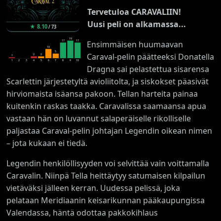
Tervetuloa CARAVALIIN!
Uusi peli on alkamassa...
★
8.10
/
73
19
17
17
Ensimmäisen huumaavan
10
5
Caraval-pelin päätteeksi Donatella
2
2
1
1
2
3
4
5
6
7
8
9
10
Dragna sai pelastettua sisarensa
Scarlettin järjestetyltä avioliitolta, ja siskokset päasivät
hirviomaista isäansa pakoon. Tellan harteita painaa
kuitenkin raskas taakka. Caravalissa saamaansa apua
vastaan hän on luvannut salaperäiselle rikolliselle
paljastaa Caraval-pelin johtajan Legendin oikean nimen
– jota kukaan ei tiedä.
Legendin henkilöllisyyden voi selvittää vain voittamalla
Caravalin. Niinpä Tella heittäytyy satumaisen kilpailun
vietäväksi jälleen kerran. Uudessa pelissä, joka
pelataan Meridiaanin keisarikunnan pääkaupungissa
Valendassa, häntä odottaa pakkokihlaus