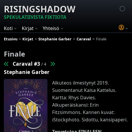
RISINGSHADOW
SPEKULATIIVISTA FIKTIOTA
Koti
Kirjat
Yhteisö
Etusivu
Kirjat
Stephanie Garber
Caraval
Finale
Finale
Caraval #3
/ 4
Stephanie Garber
Alkuteos ilmestynyt 2019.
Suomentanut Kaisa Kattelus.
Kartta: Rhys Davies.
Alkuperäiskansi: Erin
Fitzsimmons. Kannen kuvat:
iStockphoto. Sidottu, kansipaperi.
Tervetuloa FINALEEN...