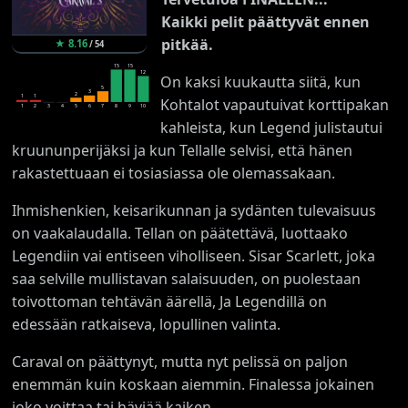
Kaikki pelit päättyvät ennen
pitkää.
★
8.16
/
54
15
15
12
On kaksi kuukautta siitä, kun
5
3
2
1
1
Kohtalot vapautuivat korttipakan
1
2
3
4
5
6
7
8
9
10
kahleista, kun Legend julistautui
kruununperijäksi ja kun Tellalle selvisi, että hänen
rakastettuaan ei tosiasiassa ole olemassakaan.
Ihmishenkien, keisarikunnan ja sydänten tulevaisuus
on vaakalaudalla. Tellan on päätettävä, luottaako
Legendiin vai entiseen viholliseen. Sisar Scarlett, joka
saa selville mullistavan salaisuuden, on puolestaan
toivottoman tehtävän äärellä, Ja Legendillä on
edessään ratkaiseva, lopullinen valinta.
Caraval on päättynyt, mutta nyt pelissä on paljon
enemmän kuin koskaan aiemmin. Finalessa jokainen
joko voittaa tai häviää kaiken.