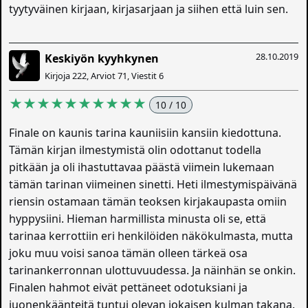
tyytyväinen kirjaan, kirjasarjaan ja siihen että luin sen.
28.10.2019
Keskiyön kyyhkynen
Kirjoja 222, Arviot 71, Viestit 6
★★★★★★★★★★
10 / 10
Finale on kaunis tarina kauniisiin kansiin kiedottuna.
Tämän kirjan ilmestymistä olin odottanut todella
pitkään ja oli ihastuttavaa päästä viimein lukemaan
tämän tarinan viimeinen sinetti. Heti ilmestymispäivänä
riensin ostamaan tämän teoksen kirjakaupasta omiin
hyppysiini. Hieman harmillista minusta oli se, että
tarinaa kerrottiin eri henkilöiden näkökulmasta, mutta
joku muu voisi sanoa tämän olleen tärkeä osa
tarinankerronnan ulottuvuudessa. Ja näinhän se onkin.
Finalen hahmot eivät pettäneet odotuksiani ja
juonenkäänteitä tuntui olevan jokaisen kulman takana.