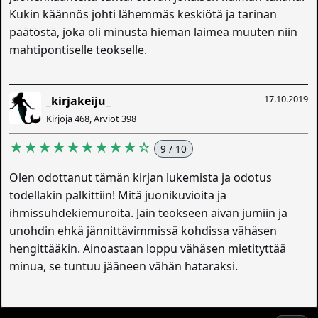
Kukin käännös johti lähemmäs keskiötä ja tarinan
päätöstä, joka oli minusta hieman laimea muuten niin
mahtipontiselle teokselle.
17.10.2019
_kirjakeiju_
Kirjoja 468, Arviot 398
★★★★★★★★★☆
9 / 10
Olen odottanut tämän kirjan lukemista ja odotus
todellakin palkittiin! Mitä juonikuvioita ja
ihmissuhdekiemuroita. Jäin teokseen aivan jumiin ja
unohdin ehkä jännittävimmissä kohdissa vähäsen
hengittääkin. Ainoastaan loppu vähäsen mietityttää
minua, se tuntuu jääneen vähän hataraksi.