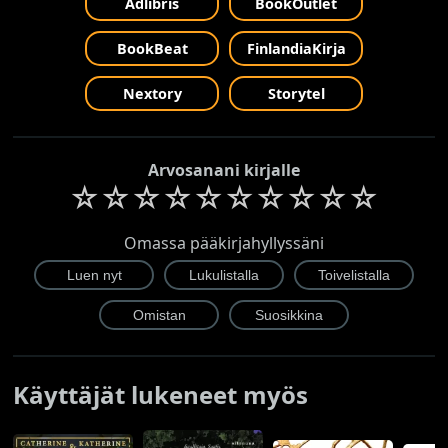
Adlibris
BookOutlet
BookBeat
FinlandiaKirja
Nextory
Storytel
Arvosanani kirjalle
☆
☆
☆
☆
☆
☆
☆
☆
☆
☆
Omassa pääkirjahyllyssäni
Käyttäjät lukeneet myös