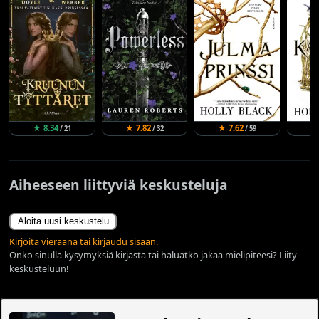
★ 8.34
★ 7.82
★ 7.62
★
/ 21
/ 32
/ 59
Aiheeseen liittyviä keskusteluja
Aloita uusi keskustelu
Kirjoita vieraana tai kirjaudu sisään.
Onko sinulla kysymyksiä kirjasta tai haluatko jakaa mielipiteesi? Liity
keskusteluun!