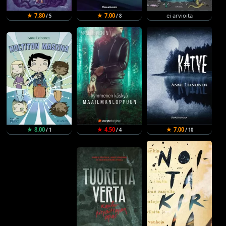
★ 7.80
★ 7.00
ei arvioita
/ 5
/ 8
★ 8.00
★ 4.50
★ 7.00
/ 1
/ 4
/ 10