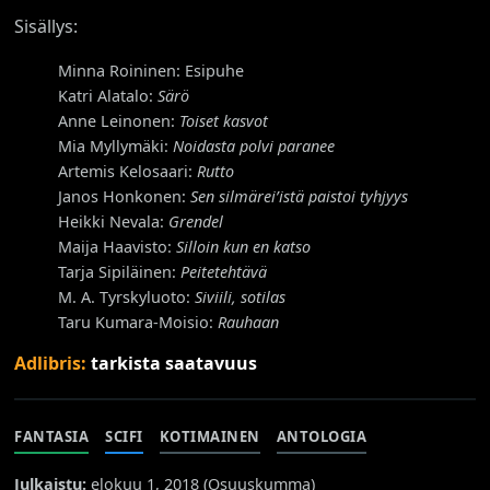
Sisällys:
Minna Roininen: Esipuhe
Katri Alatalo:
Särö
Anne Leinonen:
Toiset kasvot
Mia Myllymäki:
Noidasta polvi paranee
Artemis Kelosaari:
Rutto
Janos Honkonen:
Sen silmärei’istä paistoi tyhjyys
Heikki Nevala:
Grendel
Maija Haavisto:
Silloin kun en katso
Tarja Sipiläinen:
Peitetehtävä
M. A. Tyrskyluoto:
Siviili, sotilas
Taru Kumara-Moisio:
Rauhaan
Adlibris:
tarkista saatavuus
FANTASIA
SCIFI
KOTIMAINEN
ANTOLOGIA
Julkaistu:
elokuu 1, 2018 (
Osuuskumma
)