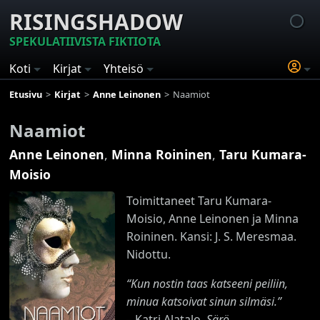
RISINGSHADOW
SPEKULATIIVISTA FIKTIOTA
Koti
Kirjat
Yhteisö
Etusivu
Kirjat
Anne Leinonen
Naamiot
Naamiot
Anne Leinonen
,
Minna Roininen
,
Taru Kumara-
Moisio
Toimittaneet Taru Kumara-
Moisio, Anne Leinonen ja Minna
Roininen. Kansi: J. S. Meresmaa.
Nidottu.
“Kun nostin taas katseeni peiliin,
minua katsoivat sinun silmäsi.”
– Katri Alatalo,
Särö