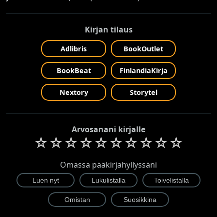
Kirjan tilaus
Adlibris
BookOutlet
BookBeat
FinlandiaKirja
Nextory
Storytel
Arvosanani kirjalle
☆
☆
☆
☆
☆
☆
☆
☆
☆
☆
Omassa pääkirjahyllyssäni