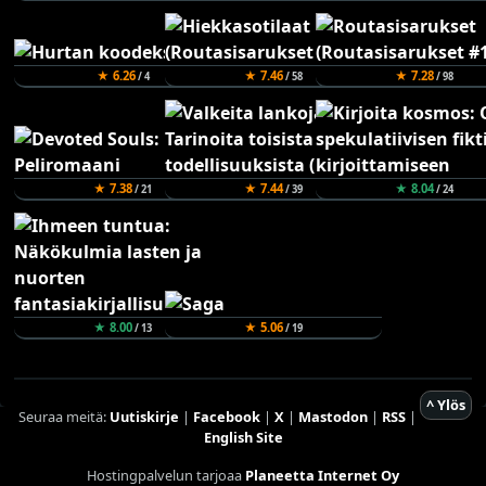
★ 6.26
★ 7.46
★ 7.28
/ 4
/ 58
/ 98
★ 7.38
★ 7.44
★ 8.04
/ 21
/ 39
/ 24
★ 8.00
★ 5.06
/ 13
/ 19
^ Ylös
Seuraa meitä:
Uutiskirje
|
Facebook
|
X
|
Mastodon
|
RSS
|
English Site
Hostingpalvelun tarjoaa
Planeetta Internet Oy