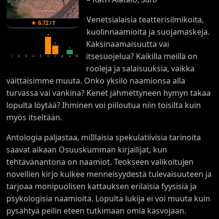
Venetsialaisia teatterisilmikoita,
★
6.72
/
7
kuolinnaamioita ja suojamaskeja.
4
Kaksinaamaisuutta vai
2
1
itsesuojelua? Kaikilla meillä on
1
2
3
4
5
6
7
8
9
10
rooleja ja salaisuuksia, vaikka
väittäisimme muuta. Onko yksilö naamionsa alla
turvassa vai vankina? Kenet jähmettyneen hymyn takaa
lopulta löytää? Ihminen voi piiloutua niin toisilta kuin
myös itseltään.
Antologia paljastaa, miIllaisia spekulatiivisia tarinoita
saavat aikaan Osuuskumman kirjailijat, kun
tehtävänantona on naamiot. Teokseen valikoitujen
novellien kirjo kulkee menneisyydestä tulevaisuuteen ja
tarjoaa monipuolisen kattauksen erilaisia fyysisiä ja
psykologisia naamioita. Lopulta lukija ei voi muuta kuin
pysähtyä peilin eteen tutkimaan omia kasvojaan.