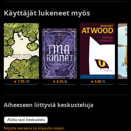
Käyttäjät lukeneet myös
★ 7.70
★ 6.76
★ 6.40
★
/ 17
/ 8
/ 5
Aiheeseen liittyviä keskusteluja
Aloita uusi keskustelu
Kirjoita vieraana tai kirjaudu sisään.