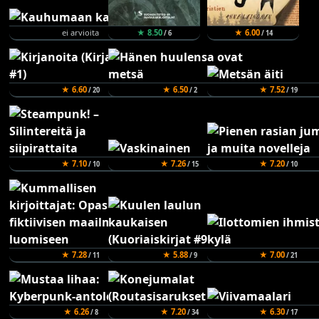
ei arvioita
★ 8.50
★ 6.00
/ 6
/ 14
★ 6.60
★ 6.50
★ 7.52
/ 20
/ 2
/ 19
★ 7.10
★ 7.26
★ 7.20
/ 10
/ 15
/ 10
★ 7.28
★ 5.88
★ 7.00
/ 11
/ 9
/ 21
★ 6.26
★ 7.20
★ 6.30
/ 8
/ 34
/ 17