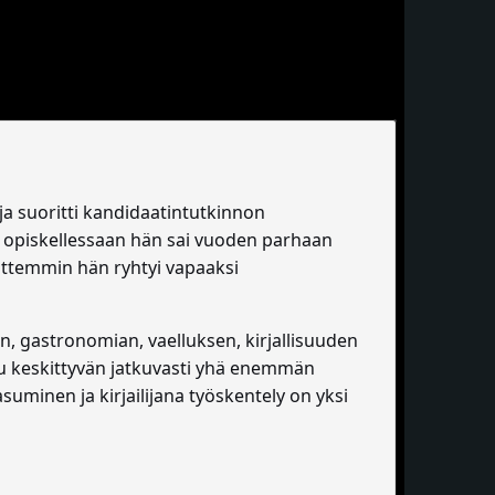
ja suoritti kandidaatintutkinnon
sa opiskellessaan hän sai vuoden parhaan
ittemmin hän ryhtyi vapaaksi
en, gastronomian, vaelluksen, kirjallisuuden
uu keskittyvän jatkuvasti yhä enemmän
minen ja kirjailijana työskentely on yksi