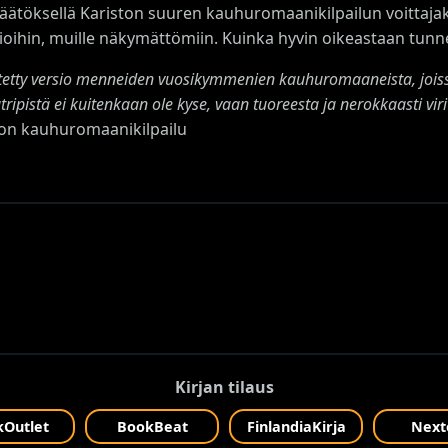
 päätöksellä Kariston suuren kauhuromaanikilpailun voittaj
oihin, muille näkymättömiin. Kuinka hyvin oikeastaan tunne
ivitetty versio menneiden vuosikymmenien kauhuromaaneista, joiss
ripistä ei kuitenkaan ole kyse, vaan tuoreesta ja nerokkaasti viri
ton kauhuromaanikilpailu
Kirjan tilaus
Outlet
BookBeat
FinlandiaKirja
Next