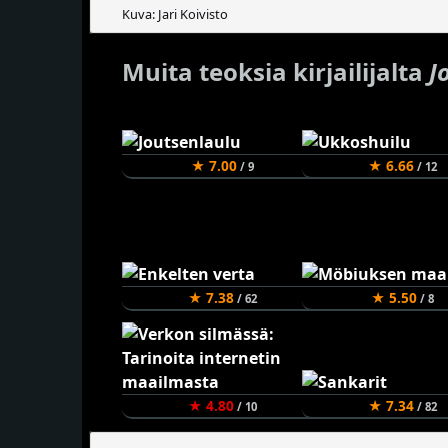
Kuva: Jari Koivisto
Muita teoksia kirjailijalta
J
★ 7.00
★ 6.66
/ 9
/ 12
★ 7.38
★ 5.50
/ 62
/ 8
★ 4.80
★ 7.34
/ 10
/ 82