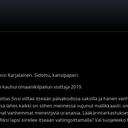
ussi Karjalainen. Sidottu, kansipaperi.
n kauhuromaanikilpailun voittaja 2019.
tias Sissi viiltää itseään päiväkodissa saksilla ja hänen van
ä lähes kaikki on siihen mennessä sujunut mallikkaasti: on k
t vanhemmat menestyviä uranaisia. Lääkärintarkastuksessa 
iksi lapsi oireilee itseään vahingoittamalla? Vai suojelee