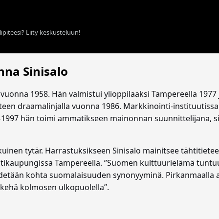
ipiteesi? Liity keskusteluun!
nna Sinisalo
vuonna 1958. Hän valmistui ylioppilaaksi Tampereella 1977 
ieteen draamalinjalla vuonna 1986. Markkinointi-instituutis
–1997 hän toimi ammatikseen mainonnan suunnittelijana, s
kuinen tytär. Harrastuksikseen Sinisalo mainitsee tähtitiete
kotikaupungissa Tampereella. ”Suomen kulttuurielämä tunt
idetään kohta suomalaisuuden synonyyminä. Pirkanmaalla asu
 kehä kolmosen ulkopuolella”.