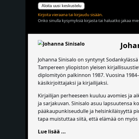
Aloita uusi keskustelu
Kirjoita vieraana tai kirjaudu sisään.
Onko sinulla kysymyksiä kirjasta tai haluatko jakaa miel
Joha
Johanna Sinisalo on syntynyt Sodankylässä 
Tampereen yliopiston yleisen kirjallisuust
diplomityön palkinnon 1987. Vuosina 1984
käsikirjoittajaksi ja kirjailijaksi.
Kirjailijan perheeseen kuuluu avomies ja ai
ja sarjakuvan. Sinisalo asuu lapsuutensa 
pääkaupunkiseudulle ja helsinkiläisyyttä p
tapa muistuttaa siitä, että elämää on myös
Lue lisää ...