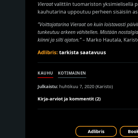
Vieraat
valittiin tuomariston yksimielisellä
kauhutarina uppoutuu perheen sisäisiin asi
”Voittajatarina Vieraat on kuin loistavasti pä
tunkeutuu arkeen vähitellen. Mistään nostalgiat
kiinni ja silti ajaton.”
– Marko Hautala, Karis
Adlibris:
tarkista saatavuus
KAUHU
KOTIMAINEN
Julkaistu:
huhtikuu 7, 2020 (
Karisto
)
Kirja-arviot ja kommentit (2)
Adlibris
Book