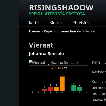
RISINGSHADOW
SPEKULATIIVISTA FIKTIOTA
Koti
Kirjat
Yhteisö
Etusivu
Kirjat
Johanna Sinisalo
Vieraat
Vieraat
Johanna Sinisalo
Kansi: J
★
6.18
/
17
Karisto
7
Kuusivuo
3
2
2
2
perheess
1
molemma
1
2
3
4
5
6
7
8
9
10
haava. M