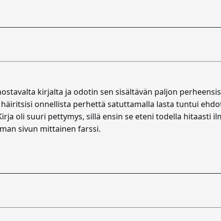
nostavalta kirjalta ja odotin sen sisältävän paljon perheensis
häiritsisi onnellista perhettä satuttamalla lasta tuntui eh
rja oli suuri pettymys, sillä ensin se eteni todella hitaasti 
man sivun mittainen farssi.