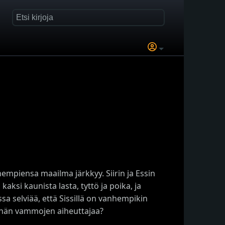
hempiensa maailma järkkyy. Siirin ja Essin
aksi kaunista lasta, tyttö ja poika, ja
selviää, että Sissillä on vanhempikin
ko hän vammojen aiheuttajaa?