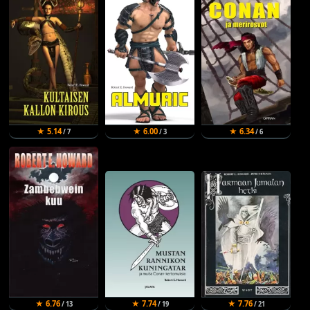
★ 5.14
★ 6.00
★ 6.34
/ 7
/ 3
/ 6
★ 6.76
★ 7.74
★ 7.76
/ 13
/ 19
/ 21