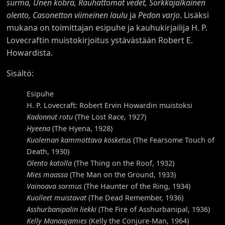
surma, Unen kobra, Rauhattomat vedet, Sorkkajalkainen
olento, Casonetton viimeinen laulu
ja
Pedon varjo
. Lisäksi
mukana on toimittajan esipuhe ja kauhukirjailija H. P.
Lovecraftin muistokirjoitus ystävästään Robert E.
Howardista.
Sisältö:
Esipuhe
H. P. Lovecraft: Robert Ervin Howardin muistoksi
Kadonnut rotu
(The Lost Race, 1927)
Hyeena
(The Hyena, 1928)
Kuoleman kammottava kosketus
(The Fearsome Touch of
Death, 1930)
Olento katolla
(The Thing on the Roof, 1932)
Mies maassa
(The Man on the Ground, 1933)
Vainoava sormus
(The Haunter of the Ring, 1934)
Kuolleet muistavat
(The Dead Remember, 1936)
Asshurbanipalin liekki
(The Fire of Asshurbanipal, 1936)
Kelly Manaajamies
(Kelly the Conjure-Man, 1964)