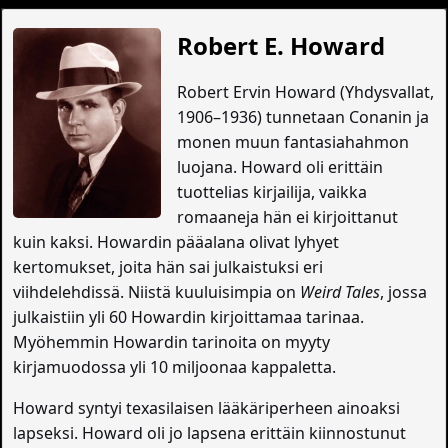
Robert E. Howard
Robert Ervin Howard (Yhdysvallat,
1906–1936) tunnetaan Conanin ja
monen muun fantasiahahmon
luojana. Howard oli erittäin
tuottelias kirjailija, vaikka
romaaneja hän ei kirjoittanut
kuin kaksi. Howardin pääalana olivat lyhyet
kertomukset, joita hän sai julkaistuksi eri
viihdelehdissä. Niistä kuuluisimpia on
Weird Tales
, jossa
julkaistiin yli 60 Howardin kirjoittamaa tarinaa.
Myöhemmin Howardin tarinoita on myyty
kirjamuodossa yli 10 miljoonaa kappaletta.
Howard syntyi texasilaisen lääkäriperheen ainoaksi
lapseksi. Howard oli jo lapsena erittäin kiinnostunut