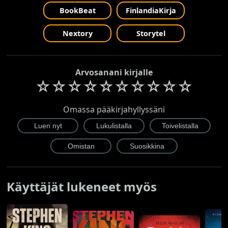
BookBeat
FinlandiaKirja
Nextory
Storytel
Arvosanani kirjalle
☆
☆
☆
☆
☆
☆
☆
☆
☆
☆
Omassa pääkirjahyllyssäni
Käyttäjät lukeneet myös