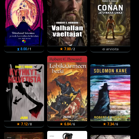
⧗ 8.00
★ 7.00
ei arvioita
/ 1
/ 2
★ 7.12
★ 6.84
★ 7.34
/ 8
/ 6
/ 6