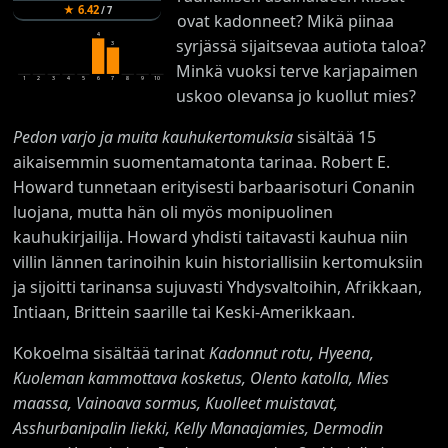
★
6.42
/
7
ovat kadonneet? Mikä piinaa
4
syrjässä sijaitsevaa autiota taloa?
3
Minkä vuoksi terve karjapaimen
1
2
3
4
5
6
7
8
9
10
uskoo olevansa jo kuollut mies?
Pedon varjo ja muita kauhukertomuksia
sisältää 15
aikaisemmin suomentamatonta tarinaa. Robert E.
Howard tunnetaan erityisesti barbaarisoturi Conanin
luojana, mutta hän oli myös monipuolinen
kauhukirjailija. Howard yhdisti taitavasti kauhua niin
villin lännen tarinoihin kuin historiallisiin kertomuksiin
ja sijoitti tarinansa sujuvasti Yhdysvaltoihin, Afrikkaan,
Intiaan, Brittein saarille tai Keski-Amerikkaan.
Kokoelma sisältää tarinat
Kadonnut rotu, Hyeena,
Kuoleman kammottava kosketus, Olento katolla, Mies
maassa, Vainoava sormus, Kuolleet muistavat,
Asshurbanipalin liekki, Kelly Manaajamies, Dermodin