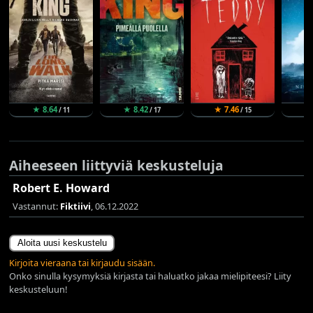
★ 8.64
★ 8.42
★ 7.46
★
/ 11
/ 17
/ 15
Aiheeseen liittyviä keskusteluja
Robert E. Howard
Vastannut:
Fiktiivi
, 06.12.2022
Aloita uusi keskustelu
Kirjoita vieraana tai kirjaudu sisään.
Onko sinulla kysymyksiä kirjasta tai haluatko jakaa mielipiteesi? Liity
keskusteluun!