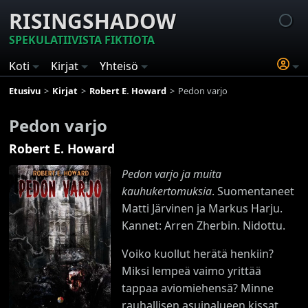
RISINGSHADOW
SPEKULATIIVISTA FIKTIOTA
Koti
Kirjat
Yhteisö
Etusivu
Kirjat
Robert E. Howard
Pedon varjo
Pedon varjo
Robert E. Howard
Pedon varjo ja muita
kauhukertomuksia
. Suomentaneet
Matti Järvinen ja Markus Harju.
Kannet: Arren Zherbin. Nidottu.
Voiko kuollut herätä henkiin?
Miksi lempeä vaimo yrittää
tappaa aviomiehensä? Minne
rauhallisen asuinalueen kissat