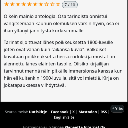
★★★★★★★☆☆☆
7 / 10
Oikein mainio antologia. Osa tarinoista onnistui
vangitsemaan kauhun olemuksen varsin hyvin, osa ei
ihan yltänyt jännitystä korkeammalle.
Tarinat sijoittuvat lähes poikkeuksetta 1800-luvulle
joten ovat vähän kuin "aikansa kuvia". Valkoiset
kuvataan poikkeuksetta herra-roduksi ja mustat on
alennettu lähes eläinten tasolle. Olisiko kirjailijan
tarvinnut mennä näin pitkälle immersionsa kanssa kun
hän eli kuitenkin 1900-luvulla, sitä voi miettiä. Kirja on
jokatapauksessa viihdyttävä.
^ Ylös
Seuraa meitä:
Uutiskirje
|
Facebook
|
X
|
Mastodon
|
RSS
|
English Site
Hostingpalvelun tarjoaa
Planeetta Internet Oy