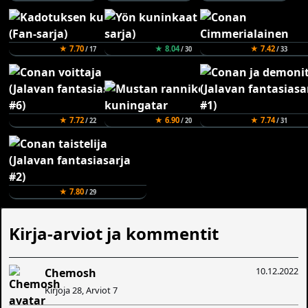
★ 7.70
★ 8.04
★ 7.42
/ 17
/ 30
/ 33
★ 7.72
★ 6.90
★ 7.74
/ 22
/ 20
/ 31
★ 7.80
/ 29
Kirja-arviot ja kommentit
10.12.2022
Chemosh
Kirjoja 28, Arviot 7