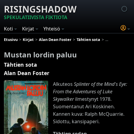
RISINGSHADOW
SPEKULATIIVISTA FIKTIOTA
Koti
Kirjat
Yhteisö
Etusivu
Kirjat
Alan Dean Foster
Tähtien sota
Mustan lordin p
Mustan lordin paluu
Tähtien sota
Alan Dean Foster
Alkuteos
Splinter of the Mind's Eye:
From the Adventures of Luke
Skywalker
ilmestynyt 1978.
Suomentanut Ari Koskinen.
Kannen kuva: Ralph McQuarrie.
Sidottu, kansipaperi.
Tähtien sodan