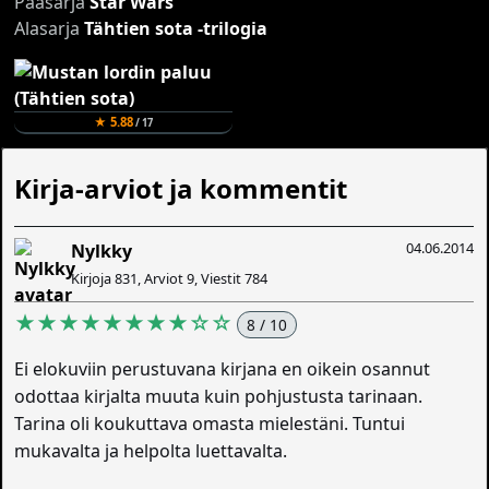
Pääsarja
Star Wars
Alasarja
Tähtien sota -trilogia
★ 5.88
/ 17
Kirja-arviot ja kommentit
04.06.2014
Nylkky
Kirjoja 831, Arviot 9, Viestit 784
★★★★★★★★☆☆
8 / 10
Ei elokuviin perustuvana kirjana en oikein osannut
odottaa kirjalta muuta kuin pohjustusta tarinaan.
Tarina oli koukuttava omasta mielestäni. Tuntui
mukavalta ja helpolta luettavalta.