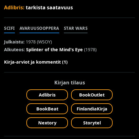
Adlibris:
tarkista saatavuus
SCIFI
AVARUUSOOPPERA
STAR WARS
Julkaistu:
1978 (
WSOY
)
Alkuteos:
Splinter of the Mind's Eye
(1978)
Kirja-arviot ja kommentit (1)
Kirjan tilaus
Adlibris
BookOutlet
BookBeat
FinlandiaKirja
Nextory
Storytel