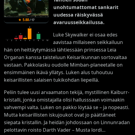
unohtumattomat sankarit
uudessa räiskyvässä
★
5.88
/
17
avaruusseikkailussa.
8
Luke Skywalker ei osaa edes
4
3
1
1
aavistaa millaiseen seikkailuun
1
2
3
4
5
6
7
8
9
10
hän on heittäytymässä lähtiessään prinsessa Leia
Organan kanssa taisteluun Keisarikunnan sortovaltaa
vastaan. Pakkolasku oudolle Mimban-planeetalle on
ensimmäinen ikävä yllätys. Luken alus tuhoutuu
keisarillisten salaisen tukikohdan liepeillä.
Peliin tulee uusi arvaamaton tekijä, mystillinen Kaiburr-
kristalli, jonka omistajalla olisi hallusssaan voimaakin
vahvempi valta. Luken on pakko löytää se – ja nopeasti.
Mutta keisarillisten iskujoukot ovat jo päättäneet
siepata kristallin. Ja heidän johdossaan on Linnunradan
pelottavin roisto Darth Vader – Musta lordi...