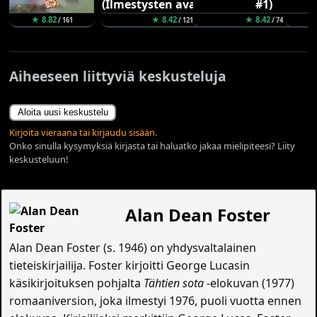
★ 8.82
★ 8.42
★ 8.42
/ 161
/ 121
/ 74
Aiheeseen liittyviä keskusteluja
Aloita uusi keskustelu
Kirjoita vieraana tai kirjaudu sisään.
Onko sinulla kysymyksiä kirjasta tai haluatko jakaa mielipiteesi? Liity
keskusteluun!
Alan Dean Foster
Alan Dean Foster (s. 1946) on yhdysvaltalainen
tieteiskirjailija. Foster kirjoitti George Lucasin
käsikirjoituksen pohjalta
Tähtien sota
-elokuvan (1977)
romaaniversion, joka ilmestyi 1976, puoli vuotta ennen