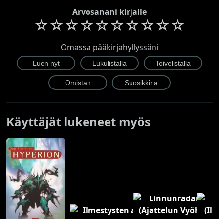
Arvosanani kirjalle
☆
☆
☆
☆
☆
☆
☆
☆
☆
☆
Omassa pääkirjahyllyssäni
Käyttäjät lukeneet myös