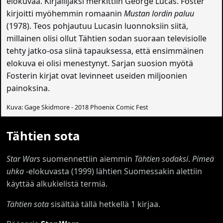
elokuvaa. Kirjailijaksi merkittiin George Lucas. Foster
kirjoitti myöhemmin romaanin
Mustan lordin paluu
(1978). Teos pohjautuu Lucasin luonnoksiin siitä,
millainen olisi ollut Tähtien sodan suoraan televisiolle
tehty jatko-osa siinä tapauksessa, että ensimmäinen
elokuva ei olisi menestynyt. Sarjan suosion myötä
Fosterin kirjat ovat levinneet useiden miljoonien
painoksina.
Kuva: Gage Skidmore - 2018 Phoenix Comic Fest
Tähtien sota
Star Wars
suomennettiin aiemmin
Tähtien sodaksi
.
Pimeä
uhka
-elokuvasta (1999) lähtien Suomessakin alettiin
käyttää alkukielistä termiä.
Tähtien sota
sisältää tällä hetkellä 1 kirjaa.