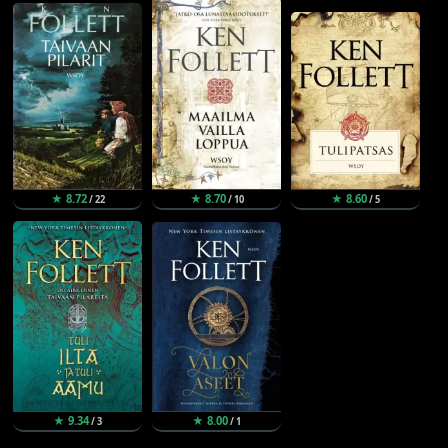
★ 8.72
★ 8.70
★ 8.60
/ 22
/ 10
/ 5
★ 9.34
★ 8.00
/ 3
/ 1