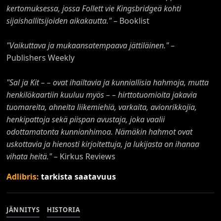
kertomuksessa, jossa Follett vie Kingsbridgeä kohti
sijaishallitsijoiden aikakautta."
– Booklist
"Vaikuttava ja mukaansatempaava jättiläinen."
–
Publishers Weekly
"Sal ja Kit – – ovat ihailtavia ja kunniallisia hahmoja, mutta
henkilökaartiin kuuluu myös – – hirttotuomioita jakavia
tuomareita, ahneita liikemiehiä, varkaita, avionrikkojia,
henkipattoja sekä piispan avustaja, joka vaalii
odottamatonta kunnianhimoa. Nämäkin hahmot ovat
uskottavia ja hienosti kirjoitettuja, ja lukijasta on ihanaa
vihata heitä."
– Kirkus Reviews
Adlibris:
tarkista saatavuus
JÄNNITYS
HISTORIA