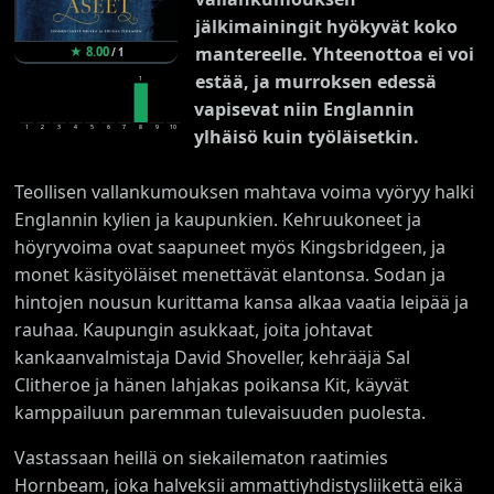
jälkimainingit hyökyvät koko
mantereelle. Yhteenottoa ei voi
★
8.00
/
1
estää, ja murroksen edessä
1
vapisevat niin Englannin
1
2
3
4
5
6
7
8
9
10
ylhäisö kuin työläisetkin.
Teollisen vallankumouksen mahtava voima vyöryy halki
Englannin kylien ja kaupunkien. Kehruukoneet ja
höyryvoima ovat saapuneet myös Kingsbridgeen, ja
monet käsityöläiset menettävät elantonsa. Sodan ja
hintojen nousun kurittama kansa alkaa vaatia leipää ja
rauhaa. Kaupungin asukkaat, joita johtavat
kankaanvalmistaja David Shoveller, kehrääjä Sal
Clitheroe ja hänen lahjakas poikansa Kit, käyvät
kamppailuun paremman tulevaisuuden puolesta.
Vastassaan heillä on siekailematon raatimies
Hornbeam, joka halveksii ammattiyhdistysliikettä eikä