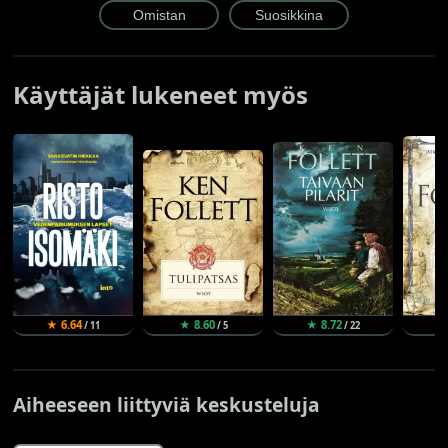
Käyttäjät lukeneet myös
★ 6.64
★ 8.60
★ 8.72
★
/ 11
/ 5
/ 22
Aiheeseen liittyviä keskusteluja