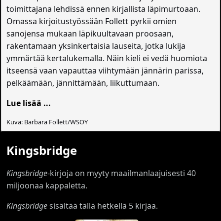
toimittajana lehdissä ennen kirjallista läpimurtoaan.
Omassa kirjoitustyössään Follett pyrkii omien
sanojensa mukaan läpikuultavaan proosaan,
rakentamaan yksinkertaisia lauseita, jotka lukija
ymmärtää kertalukemalla. Näin kieli ei vedä huomiota
itseensä vaan vapauttaa viihtymään jännärin parissa,
pelkäämään, jännittämään, liikuttumaan.
Lue lisää ...
Kuva: Barbara Follett/WSOY
Kingsbridge
Kingsbridge
-kirjoja on myyty maailmanlaajuisesti 40
miljoonaa kappaletta.
Kingsbridge
sisältää tällä hetkellä 5 kirjaa.