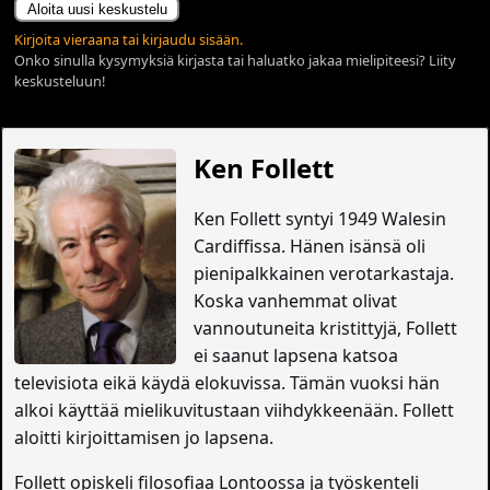
Aloita uusi keskustelu
Kirjoita vieraana tai kirjaudu sisään.
Onko sinulla kysymyksiä kirjasta tai haluatko jakaa mielipiteesi? Liity
keskusteluun!
Ken Follett
Ken Follett syntyi 1949 Walesin
Cardiffissa. Hänen isänsä oli
pienipalkkainen verotarkastaja.
Koska vanhemmat olivat
vannoutuneita kristittyjä, Follett
ei saanut lapsena katsoa
televisiota eikä käydä elokuvissa. Tämän vuoksi hän
alkoi käyttää mielikuvitustaan viihdykkeenään. Follett
aloitti kirjoittamisen jo lapsena.
Follett opiskeli filosofiaa Lontoossa ja työskenteli