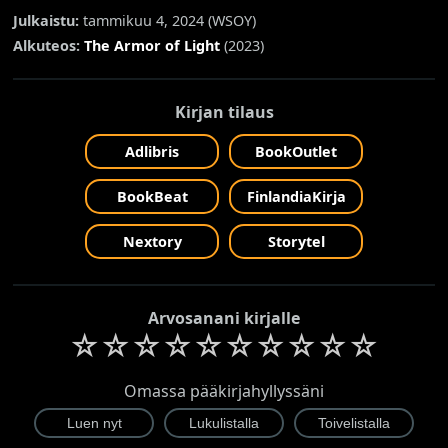
Julkaistu:
tammikuu 4, 2024 (
WSOY
)
Alkuteos:
The Armor of Light
(2023)
Kirjan tilaus
Adlibris
BookOutlet
BookBeat
FinlandiaKirja
Nextory
Storytel
Arvosanani kirjalle
☆
☆
☆
☆
☆
☆
☆
☆
☆
☆
Omassa pääkirjahyllyssäni