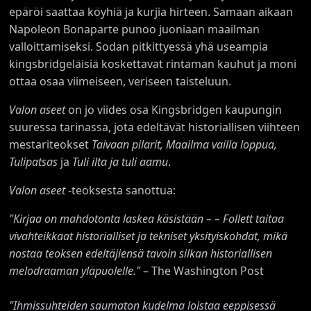
epäröi saattaa köyhiä ja kurjia hirteen. Samaan aikaan
Napoleon Bonaparte punoo juoniaan maailman
valloittamiseksi. Sodan pitkittyessä yhä useampia
kingsbridgeläisiä koskettavat rintaman kauhut ja moni
ottaa osaa viimeiseen, veriseen taisteluun.
Valon aseet
on jo viides osa Kingsbridgen kaupungin
suuressa tarinassa, jota edeltävät historiallisen viihteen
mestariteokset
Taivaan pilarit, Maailma vailla loppua,
Tulipatsas
ja
Tuli ilta ja tuli aamu
.
Valon aseet
-teoksesta sanottua:
"Kirjaa on mahdotonta laskea käsistään – – Follett taitaa
vivahteikkaat historialliset ja tekniset yksityiskohdat, mikä
nostaa teoksen edeltäjiensä tavoin silkan historiallisen
melodraaman yläpuolelle."
– The Washington Post
"Ihmissuhteiden saumaton kudelma loistaa eeppisessä