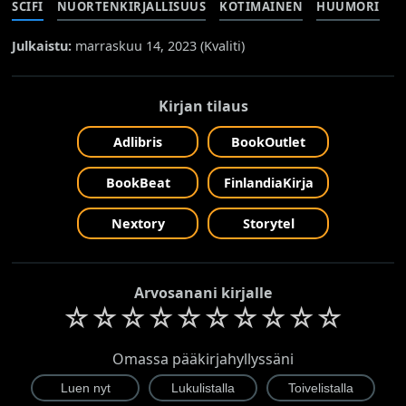
SCIFI
NUORTENKIRJALLISUUS
KOTIMAINEN
HUUMORI
Julkaistu:
marraskuu 14, 2023 (
Kvaliti
)
Kirjan tilaus
Adlibris
BookOutlet
BookBeat
FinlandiaKirja
Nextory
Storytel
Arvosanani kirjalle
☆
☆
☆
☆
☆
☆
☆
☆
☆
☆
Omassa pääkirjahyllyssäni