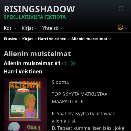
RISINGSHADOW
SPEKULATIIVISTA FIKTIOTA
Koti
Kirjat
Yhteisö
Etusivu
Kirjat
Harri Veistinen
Alienin muistelmat
Alienin mu
Alienin muistelmat
Alienin muistelmat #1
/ 2
Harri Veistinen
Sidottu.
TOP 5 SYYTÄ MATKUSTAA
MAAPALLOLLE
E. Saat etäisyyttä haastavaan
alien-äitiisi.
D. Tapaat kummallisen isäsi, joka