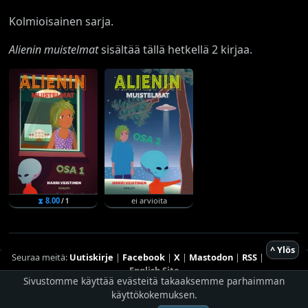
Kolmioisainen sarja.
Alienin muistelmat
sisältää tällä hetkellä 2 kirjaa.
⧗ 8.00
ei arvioita
/ 1
^ Ylös
Seuraa meitä:
Uutiskirje
|
Facebook
|
X
|
Mastodon
|
RSS
|
English Site
Sivustomme käyttää evästeitä takaaksemme parhaimman
käyttökokemuksen.
Hostingpalvelun tarjoaa
Planeetta Internet Oy
© 1996 - 2026 Risingshadow. Kaikki oikeudet pidätetään.