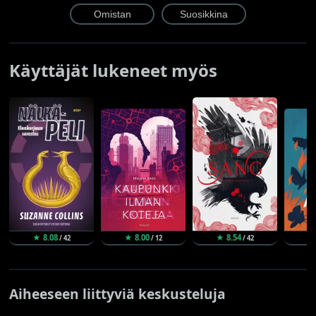
Käyttäjät lukeneet myös
★ 8.08
★ 8.00
★ 8.54
★
/ 42
/ 12
/ 42
Aiheeseen liittyviä keskusteluja