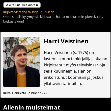
Aloita uusi keskustelu
Kirjoita vieraana tai kirjaudu sisään.
Onko sinulla kysymyksiä kirjasta tai haluatko jakaa mielipiteesi? Liity
keskusteluun!
Harri Veistinen
Harri Veistinen (s. 1975) on
lasten- ja nuortenkirjailija, joka on
kirjoittanut myös televisiosarjoja
sekä kuunnelmia. Hän on
erikoistunut koomisiin ja joskus
yllättäviin tarinoihin.
Kuva: Henrietta Soininen/S&S
Alienin muistelmat