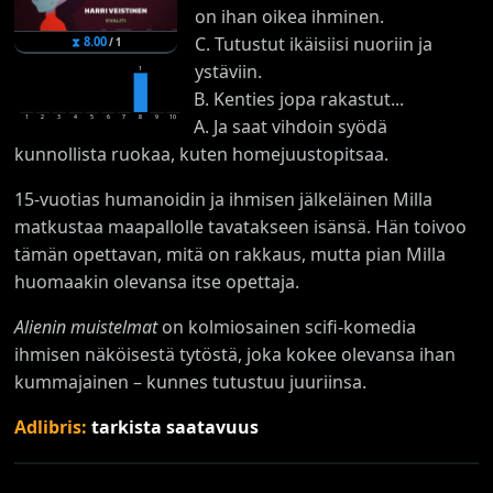
on ihan oikea ihminen.
C. Tutustut ikäisiisi nuoriin ja
⧗
8.00
/
1
ystäviin.
1
B. Kenties jopa rakastut...
1
2
3
4
5
6
7
8
9
10
A. Ja saat vihdoin syödä
kunnollista ruokaa, kuten homejuustopitsaa.
15-vuotias humanoidin ja ihmisen jälkeläinen Milla
matkustaa maapallolle tavatakseen isänsä. Hän toivoo
tämän opettavan, mitä on rakkaus, mutta pian Milla
huomaakin olevansa itse opettaja.
Alienin muistelmat
on kolmiosainen scifi-komedia
ihmisen näköisestä tytöstä, joka kokee olevansa ihan
kummajainen – kunnes tutustuu juuriinsa.
Adlibris:
tarkista saatavuus