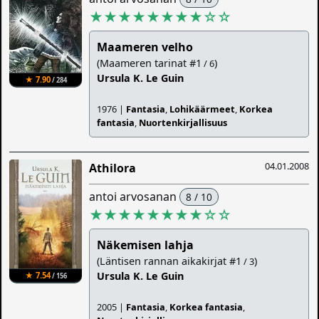
★★★★★★★★
☆
☆
Maameren velho
(Maameren tarinat #1
)
/ 6
Ursula K. Le Guin
★ 7.90
/ 284
1976 |
Fantasia
,
Lohikäärmeet
,
Korkea
fantasia
,
Nuortenkirjallisuus
04.01.2008
Athilora
antoi arvosanan
8 / 10
★★★★★★★★
☆
☆
Näkemisen lahja
(Läntisen rannan aikakirjat #1
)
/ 3
Ursula K. Le Guin
★ 7.54
/ 156
2005 |
Fantasia
,
Korkea fantasia
,