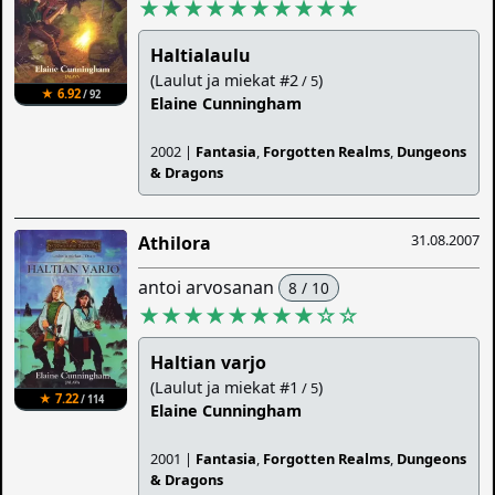
★★★★★★★★★★
Haltialaulu
(Laulut ja miekat #2
)
/ 5
★ 6.92
/ 92
Elaine Cunningham
2002 |
Fantasia
,
Forgotten Realms
,
Dungeons
& Dragons
31.08.2007
Athilora
antoi arvosanan
8 / 10
★★★★★★★★
☆
☆
Haltian varjo
(Laulut ja miekat #1
)
/ 5
★ 7.22
/ 114
Elaine Cunningham
2001 |
Fantasia
,
Forgotten Realms
,
Dungeons
& Dragons