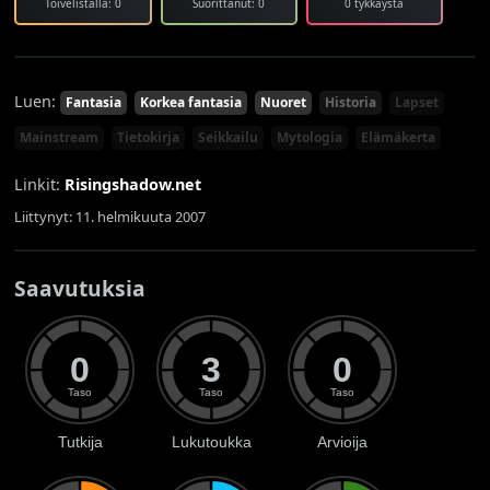
Toivelistalla: 0
Suorittanut: 0
0 tykkäystä
Luen:
Fantasia
Korkea fantasia
Nuoret
Historia
Lapset
Mainstream
Tietokirja
Seikkailu
Mytologia
Elämäkerta
Linkit:
Risingshadow.net
Liittynyt: 11. helmikuuta 2007
Saavutuksia
0
3
0
Taso
Taso
Taso
Tutkija
Lukutoukka
Arvioija