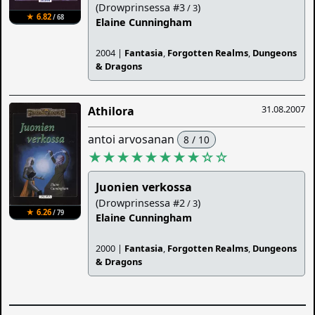
(Drowprinsessa #3
)
/ 3
★ 6.82
/ 68
Elaine Cunningham
2004 |
Fantasia
,
Forgotten Realms
,
Dungeons
& Dragons
31.08.2007
Athilora
antoi arvosanan
8 / 10
★★★★★★★★
☆
☆
Juonien verkossa
(Drowprinsessa #2
)
/ 3
★ 6.26
/ 79
Elaine Cunningham
2000 |
Fantasia
,
Forgotten Realms
,
Dungeons
& Dragons