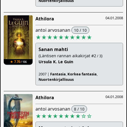
Nuortenkirjallisuus
04.01.2008
Athilora
antoi arvosanan
10 / 10
★★★★★★★★★★
Sanan mahti
(Läntisen rannan aikakirjat #2
)
/ 3
Ursula K. Le Guin
★ 7.70
/ 106
2007 |
Fantasia
,
Korkea fantasia
,
Nuortenkirjallisuus
04.01.2008
Athilora
antoi arvosanan
8 / 10
★★★★★★★★
☆
☆