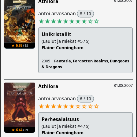
31.08.2007
Athilora
antoi arvosanan
8 / 10
★★★★★★★★
☆
☆
Unikristallit
(Laulut ja miekat #5
)
/ 5
★ 6.92
/ 68
Elaine Cunningham
2005 |
Fantasia
,
Forgotten Realms
,
Dungeons
& Dragons
31.08.2007
Athilora
antoi arvosanan
6 / 10
★★★★★★
☆
☆
☆
☆
Perhesalaisuus
(Laulut ja miekat #4
)
/ 5
★ 6.44
/ 69
Elaine Cunningham