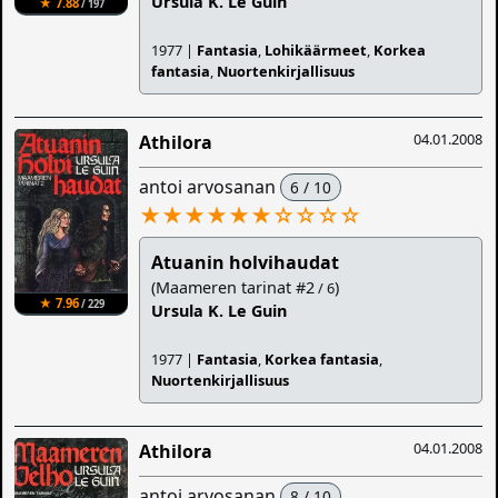
Ursula K. Le Guin
★ 7.88
/ 197
1977 |
Fantasia
,
Lohikäärmeet
,
Korkea
fantasia
,
Nuortenkirjallisuus
04.01.2008
Athilora
antoi arvosanan
6 / 10
★★★★★★
☆
☆
☆
☆
Atuanin holvihaudat
(Maameren tarinat #2
)
/ 6
★ 7.96
/ 229
Ursula K. Le Guin
1977 |
Fantasia
,
Korkea fantasia
,
Nuortenkirjallisuus
04.01.2008
Athilora
antoi arvosanan
8 / 10