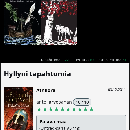
Tapahtumat
122
| Luettuna
100
| Omistettuna
31
Hyllyni tapahtumia
03.12.2011
Athilora
antoi arvosanan
10 / 10
★★★★★★★★★★
Palava maa
(Uhtred-sarja #5
)
/ 13