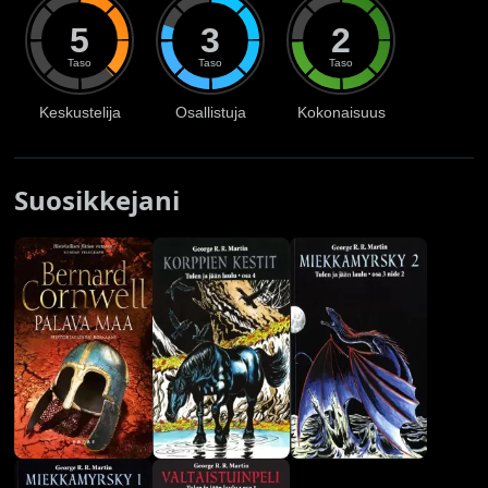
5
3
2
Taso
Taso
Taso
Keskustelija
Osallistuja
Kokonaisuus
Suosikkejani