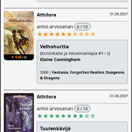
31.08.2007
Athilora
antoi arvosanan
6 / 10
★★★★★★
☆
☆
☆
☆
Velhohurtta
(Kuninkaita ja neuvonantajia #1
)
/ 3
★ 6.66
/ 62
Elaine Cunningham
2006 |
Fantasia
,
Forgotten Realms
,
Dungeons
& Dragons
31.08.2007
Athilora
antoi arvosanan
8 / 10
★★★★★★★★
☆
☆
Tuulenkävijä