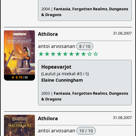
2004 |
Fantasia
,
Forgotten Realms
,
Dungeons
& Dragons
31.08.2007
Athilora
antoi arvosanan
8 / 10
★★★★★★★★
☆
☆
Hopeavarjot
(Laulut ja miekat #3
)
/ 5
★ 6.74
/ 89
Elaine Cunningham
2003 |
Fantasia
,
Forgotten Realms
,
Dungeons
& Dragons
31.08.2007
Athilora
antoi arvosanan
10 / 10