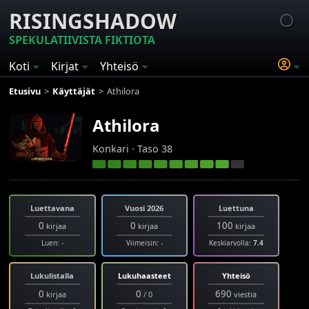
RISINGSHADOW
SPEKULATIIVISTA FIKTIOTA
Koti
Kirjat
Yhteisö
Etusivu
Käyttäjät
Athilora
Athilora
Konkari · Taso 38
Luettavana
Vuosi 2026
Luettuna
0
0
100
kirjaa
kirjaa
kirjaa
Luen: -
Viimeisin: -
Keskiarvolla:
7.4
Lukulistalla
Lukuhaasteet
Yhteisö
0
0
690
kirjaa
/ 0
viestiä