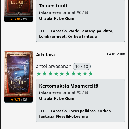
Toinen tuuli
(Maameren tarinat #6
)
/ 6
Ursula K. Le Guin
★ 7.94
/ 126
2003 |
Fantasia
,
World Fantasy -palkinto
,
Lohikäärmeet
,
Korkea fantasia
04.01.2008
Athilora
antoi arvosanan
10 / 10
★★★★★★★★★★
Kertomuksia Maamereltä
(Maameren tarinat #5
)
/ 6
Ursula K. Le Guin
★ 7.76
/ 129
2002 |
Fantasia
,
Locus-palkinto
,
Korkea
fantasia
,
Novellikokoelma