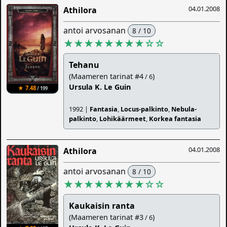
04.01.2008
Athilora
antoi arvosanan
8 / 10
★★★★★★★★
☆
☆
Tehanu
(Maameren tarinat #4
)
/ 6
Ursula K. Le Guin
★ 7.48
/ 199
1992 |
Fantasia
,
Locus-palkinto
,
Nebula-
palkinto
,
Lohikäärmeet
,
Korkea fantasia
04.01.2008
Athilora
antoi arvosanan
8 / 10
★★★★★★★★
☆
☆
Kaukaisin ranta
(Maameren tarinat #3
)
/ 6