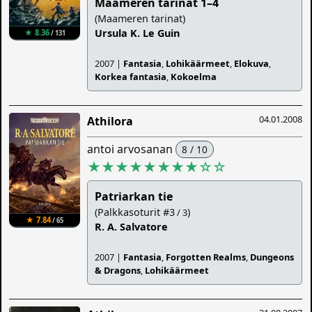
Maameren tarinat 1–4
(Maameren tarinat)
Ursula K. Le Guin
★ 8.36
/ 131
2007 |
Fantasia
,
Lohikäärmeet
,
Elokuva
,
Korkea fantasia
,
Kokoelma
04.01.2008
Athilora
antoi arvosanan
8 / 10
★★★★★★★★
☆
☆
Patriarkan tie
(Palkkasoturit #3
)
/ 3
★ 7.84
/ 65
R. A. Salvatore
2007 |
Fantasia
,
Forgotten Realms
,
Dungeons
& Dragons
,
Lohikäärmeet