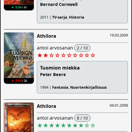
Bernard Cornwell
★ 8.64
/ 41
2011 |
TV-sarja
,
Historia
19.03.2009
Athilora
antoi arvosanan
2 / 10
★★
☆
☆
☆
☆
☆
☆
☆
☆
Tuomion miekka
Peter Beere
★ 2.64
/ 28
1994 |
Fantasia
,
Nuortenkirjallisuus
04.01.2008
Athilora
antoi arvosanan
8 / 10
★★★★★★★★
☆
☆