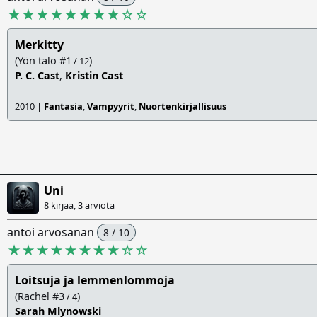
★★★★★★★★
☆
☆
Merkitty
(Yön talo #1
)
/ 12
P. C. Cast
,
Kristin Cast
2010 |
Fantasia
,
Vampyyrit
,
Nuortenkirjallisuus
Uni
8 kirjaa, 3 arviota
antoi arvosanan
8 / 10
★★★★★★★★
☆
☆
Loitsuja ja lemmenlommoja
(Rachel #3
)
/ 4
Sarah Mlynowski