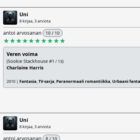
Uni
8 kirjaa, 3 arviota
antoi arvosanan
10 / 10
★★★★★★★★★★
Veren voima
(Sookie Stackhouse #1
)
/ 13
Charlaine Harris
2010 |
Fantasia
,
TV-sarja
,
Paranormaali romantiikka
,
Urbaani fanta
Uni
8 kirjaa, 3 arviota
antoi arvosanan
8 / 10