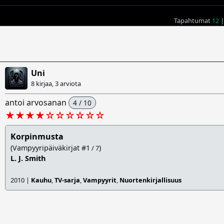
Tapahtumat
12
|
Uni
8 kirjaa, 3 arviota
antoi arvosanan
4 / 10
★★★★
☆
☆
☆
☆
☆
☆
Korpinmusta
(Vampyyripäiväkirjat #1
)
/ 7
L. J. Smith
2010 |
Kauhu
,
TV-sarja
,
Vampyyrit
,
Nuortenkirjallisuus