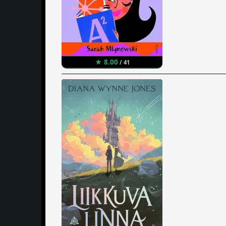
★ 8.00
/ 41