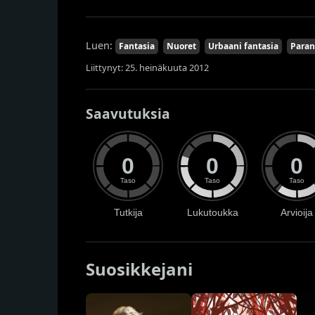
Luen:
Fantasia
Nuoret
Urbaani fantasia
Paran
Liittynyt: 25. heinäkuuta 2012
Saavutuksia
0
0
0
Taso
Taso
Taso
Tutkija
Lukutoukka
Arvioija
Suosikkejani