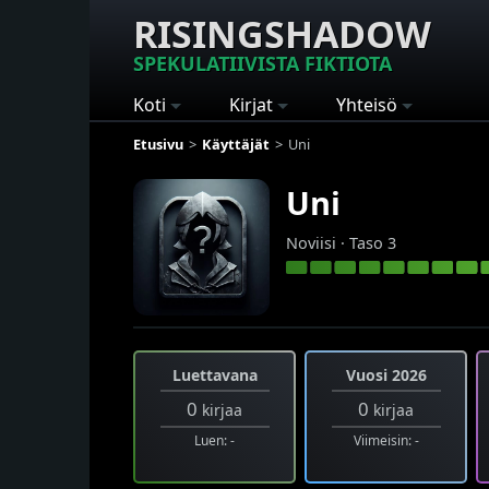
RISINGSHADOW
SPEKULATIIVISTA FIKTIOTA
Koti
Kirjat
Yhteisö
Etusivu
Käyttäjät
Uni
Uni
Noviisi · Taso 3
Luettavana
Vuosi 2026
0
0
kirjaa
kirjaa
Luen: -
Viimeisin: -