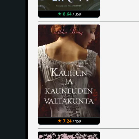
★ 8.64
/ 358
★ 7.24
/ 150