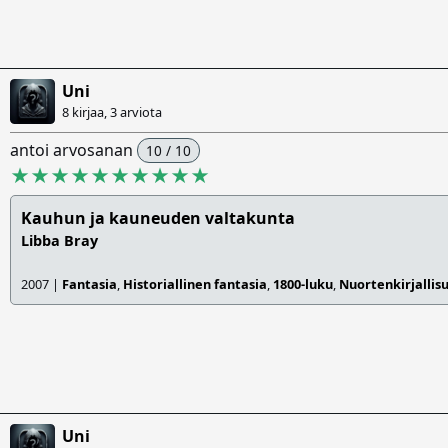
Uni
8 kirjaa, 3 arviota
antoi arvosanan
10 / 10
★★★★★★★★★★
Kauhun ja kauneuden valtakunta
Libba Bray
2007 |
Fantasia
,
Historiallinen fantasia
,
1800-luku
,
Nuortenkirjallis
Uni