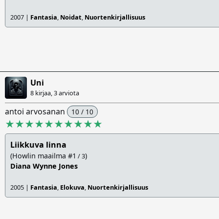
2007 |
Fantasia
,
Noidat
,
Nuortenkirjallisuus
Uni
8 kirjaa, 3 arviota
antoi arvosanan
10 / 10
★★★★★★★★★★
Liikkuva linna
(Howlin maailma #1
)
/ 3
Diana Wynne Jones
2005 |
Fantasia
,
Elokuva
,
Nuortenkirjallisuus