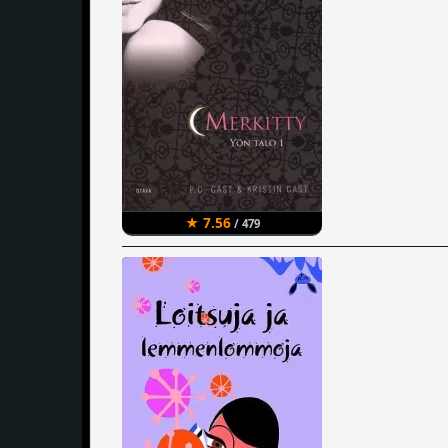
★ 7.56
/ 479