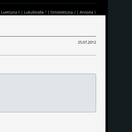
 Luettuna
8
| Lukulistalla
7
| Omistettuna
2
| Arvioita
3
25.07.2012