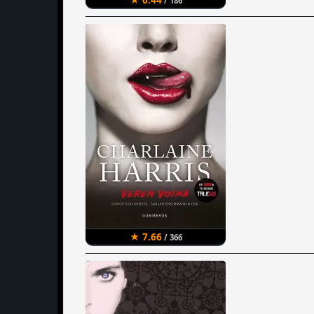
/ 186
★ 7.66
/ 366