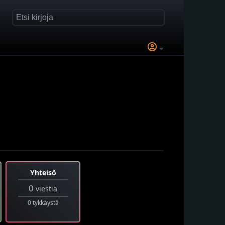
Yhteisö
0
viestiä
0 tykkäystä