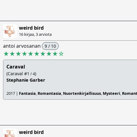
weird bird
16 kirjaa, 3 arviota
antoi arvosanan
9 / 10
★★★★★★★★★
☆
Caraval
(Caraval #1
)
/ 4
Stephanie Garber
2017 |
Fantasia
,
Romantasia
,
Nuortenkirjallisuus
,
Mysteeri
,
Romant
weird bird