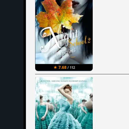
★ 7.68
/ 112