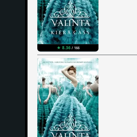
★ 8.36
/ 166