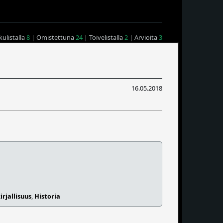
ulistalla
8
| Omistettuna
24
| Toivelistalla
2
| Arvioita
3
16.05.2018
rjallisuus
,
Historia