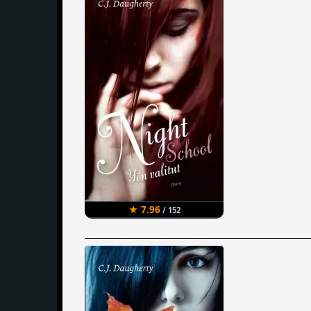
★ 7.96
/ 152