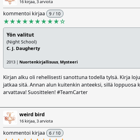
16 kirjaa, 3 arviota
kommentoi kirjaa
9 / 10
★★★★★★★★★
☆
Yön valitut
(Night School)
C. J. Daugherty
2013 |
Nuortenkirjallisuus
,
Mysteeri
Kirjan alku oli rehellisesti sanottuna todella tylsä. Kirja lo
jatkaa sitä. Annan alun kuitenkin anteeksi, sillä loppuosa k
arvattava! Suosittelen! #TeamCarter
weird bird
16 kirjaa, 3 arviota
kommentoi kirjaa
6 / 10