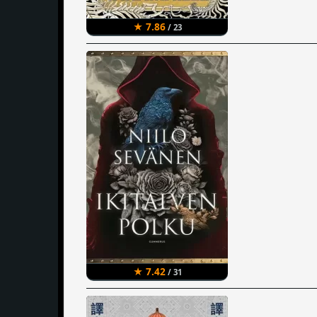
★ 7.86
/ 23
★ 7.42
/ 31