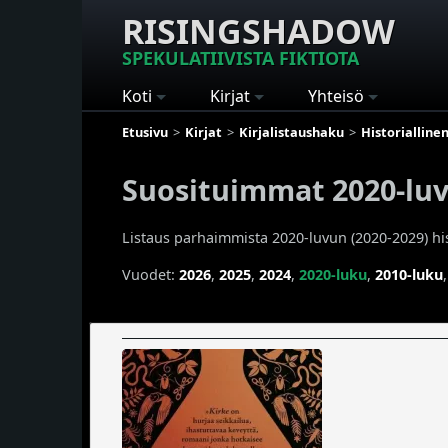
RISINGSHADOW
SPEKULATIIVISTA FIKTIOTA
Koti
Kirjat
Yhteisö
Etusivu
Kirjat
Kirjalistaushaku
Historialline
Suosituimmat 2020-luvu
Listaus parhaimmista 2020-luvun (2020-2029) hist
Vuodet:
2026
,
2025
,
2024
,
2020-luku
,
2010-luku