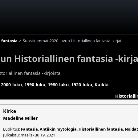
n fantasia
Suosituimmat 2020-luvun Historiallinen fantasia -kirjat
n Historiallinen fantasia -kirja
oriallinen fantasia -kirjoista!
,
2000-luku
,
1990-luku
,
1980-luku
,
1920-luku
,
Kaikki
Historiall
Kirke
Madeline Miller
Luokitus:
Fantasia
,
Antiikin mytologia
,
Historiallinen fantasia
,
Noida
Julkaistu: maaliskuu 19, 2021