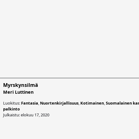
Myrskynsilmä
Meri Luttinen
Luokitus:
Fantasia
,
Nuortenkirjallisuus
,
Kotimainen
,
Suomalainen ka
palkinto
Julkaistu: elokuu 17, 2020