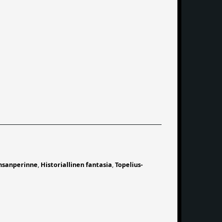
nsanperinne
,
Historiallinen fantasia
,
Topelius-