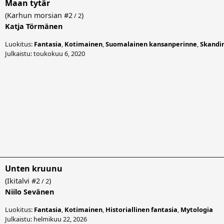
Maan tytär
(
Karhun morsian
#2
)
/ 2
Katja Törmänen
Luokitus:
Fantasia
,
Kotimainen
,
Suomalainen kansanperinne
,
Skandi
Julkaistu: toukokuu 6, 2020
Unten kruunu
(
Ikitalvi
#2
)
/ 2
Niilo Sevänen
Luokitus:
Fantasia
,
Kotimainen
,
Historiallinen fantasia
,
Mytologia
Julkaistu: helmikuu 22, 2026