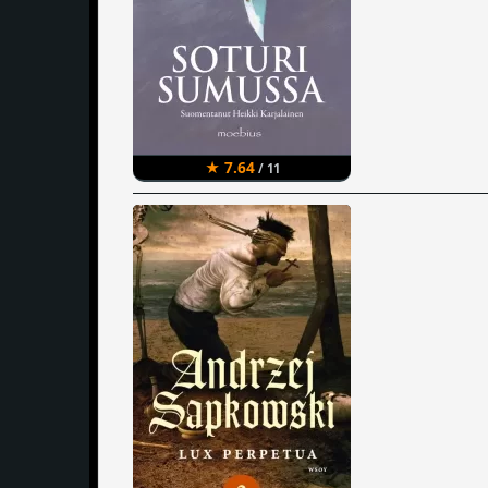
★ 7.64
/ 11