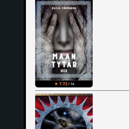
★ 7.72
/ 14