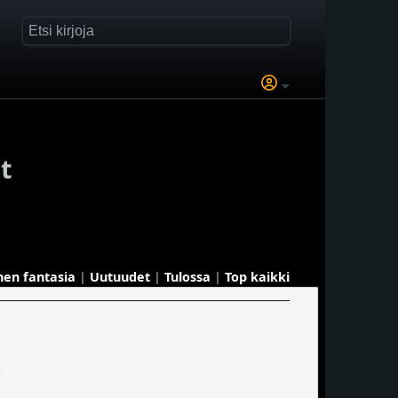
t
inen fantasia
|
Uutuudet
|
Tulossa
|
Top kaikki
t