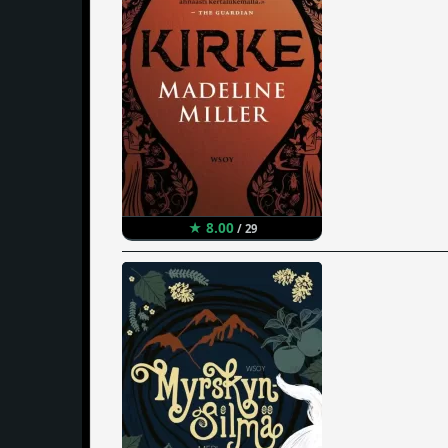
★ 8.00
/ 29