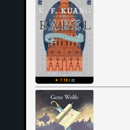
★ 7.18
/ 22