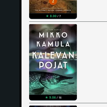
★ 8.00
/ 7
★ 9.06
/ 16