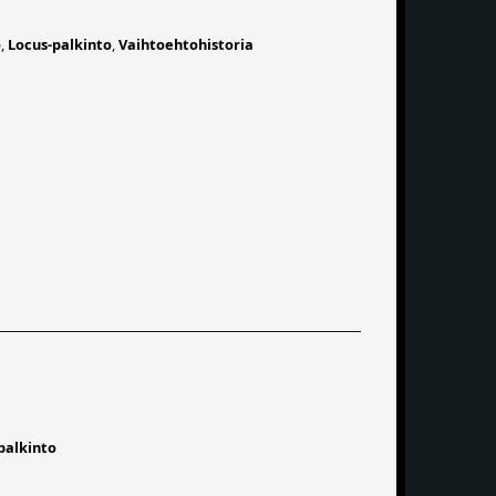
o
,
Locus-palkinto
,
Vaihtoehtohistoria
palkinto