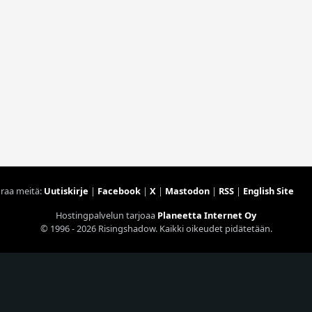
raa meitä:
Uutiskirje
|
Facebook
|
X
|
Mastodon
|
RSS
|
English Site
Hostingpalvelun tarjoaa
Planeetta Internet Oy
© 1996 - 2026 Risingshadow. Kaikki oikeudet pidätetään.