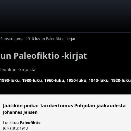
Suosituimmat 1910-luvun Paleofiktio -kirjat
n Paleofiktio -kirjat
ofiktio -kirjoista!
1990-luku
,
1980-luku
,
1960-luku
,
1950-luku
,
1940-luku
,
1920-luku
Jäätikön poika: Tarukertomus Pohjolan jääkaudesta
Johannes Jensen
Luokitus:
Paleofiktio
Julkaistu: 1913