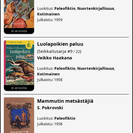
Luokitus:
Paleofiktio
,
Nuortenkirjallisuus
,
Kotimainen
Julkaistu: 1959
ei arvioita
Luolapoikien paluu
(
Seikkailusarja
#9
)
/ 22
Veikko Haakana
Luokitus:
Paleofiktio
,
Nuortenkirjallisuus
,
Kotimainen
Julkaistu: 1958
ei arvioita
Mammutin metsästäjiä
S. Pokrovski
Luokitus:
Paleofiktio
Julkaistu: 1958