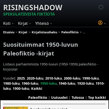
RISINGSHADOW
SPEKULATIIVISTA FIKTIOTA
Koti
Kirjat
Yhteisö
Etusivu
Kirjat
Kirjalistaushaku
Paleofiktio
Suosituimmat 1950
Suosituimmat 1950-luvun
Paleofiktio -kirjat
Listaus parhaimmista 1950-luvun (1950-1959) paleofiktio -
kirjoista!
Vuodet:
2025
,
2020-luku
,
2010-luku
,
2000-luku
,
1990-luku
,
1980-luku
,
1960-luku
,
1950-luku
,
1940-luku
,
1920-luku
,
1910-
luku
,
1900-luku
,
Kaikki
Paleofiktio
|
Uutuudet
|
Tulossa
|
Top kaikki