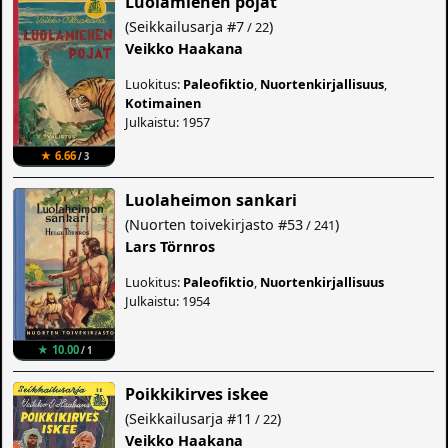
Luolamiehen pojat
(
Seikkailusarja
#7
)
/ 22
Veikko Haakana
Luokitus:
Paleofiktio
,
Nuortenkirjallisuus
,
Kotimainen
Julkaistu: 1957
★ 6.66
/ 3
Luolaheimon sankari
(
Nuorten toivekirjasto
#53
)
/ 241
Lars Törnros
Luokitus:
Paleofiktio
,
Nuortenkirjallisuus
Julkaistu: 1954
★ 10.00
/ 1
Poikkikirves iskee
(
Seikkailusarja
#11
)
/ 22
Veikko Haakana