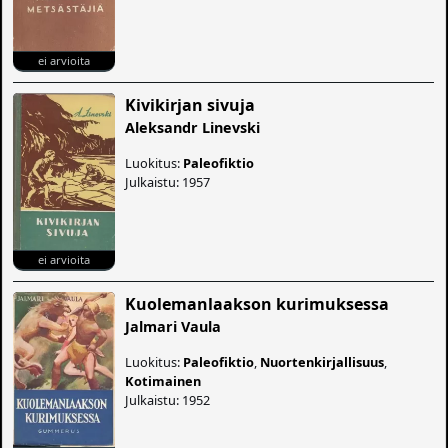
ei arvioita
Kivikirjan sivuja
Aleksandr Linevski
Luokitus:
Paleofiktio
Julkaistu: 1957
ei arvioita
Kuolemanlaakson kurimuksessa
Jalmari Vaula
Luokitus:
Paleofiktio
,
Nuortenkirjallisuus
,
Kotimainen
Julkaistu: 1952