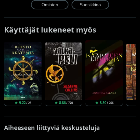
Käyttäjät lukeneet myös
★ 9.22
★ 8.86
★ 8.80
★ 
/ 23
/ 770
/ 266
Aiheeseen liittyviä keskusteluja