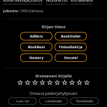
NUORTENKIRJALLISUUS
PALEOFIKTIO
KOTIMAINEN
Julkaistu:
1959 (
Valistus
)
Kirjan tilaus
Adlibris
BookOutlet
BookBeat
FinlandiaKirja
Nextory
Storytel
Arvosanani kirjalle
☆
☆
☆
☆
☆
☆
☆
☆
☆
☆
Omassa pääkirjahyllyssäni