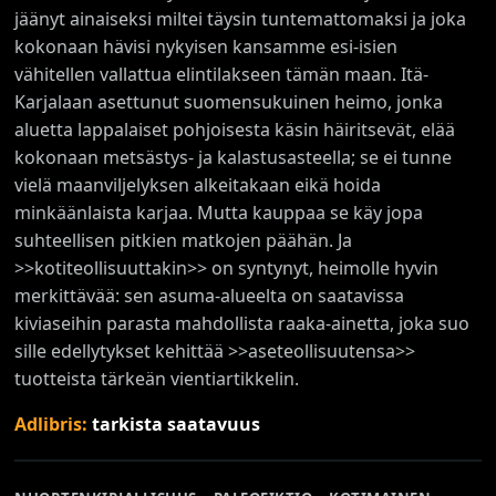
jäänyt ainaiseksi miltei täysin tuntemattomaksi ja joka
kokonaan hävisi nykyisen kansamme esi-isien
vähitellen vallattua elintilakseen tämän maan. Itä-
Karjalaan asettunut suomensukuinen heimo, jonka
aluetta lappalaiset pohjoisesta käsin häiritsevät, elää
kokonaan metsästys- ja kalastusasteella; se ei tunne
vielä maanviljelyksen alkeitakaan eikä hoida
minkäänlaista karjaa. Mutta kauppaa se käy jopa
suhteellisen pitkien matkojen päähän. Ja
>>kotiteollisuuttakin>> on syntynyt, heimolle hyvin
merkittävää: sen asuma-alueelta on saatavissa
kiviaseihin parasta mahdollista raaka-ainetta, joka suo
sille edellytykset kehittää >>aseteollisuutensa>>
tuotteista tärkeän vientiartikkelin.
Adlibris:
tarkista saatavuus