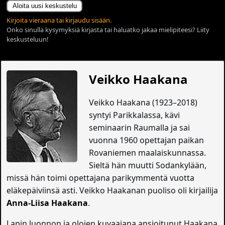
Aloita uusi keskustelu
Kirjoita vieraana tai kirjaudu sisään.
Onko sinulla kysymyksiä kirjasta tai haluatko jakaa mielipiteesi? Liity
keskusteluun!
Veikko Haakana
Veikko Haakana (1923–2018)
syntyi Parikkalassa, kävi
seminaarin Raumalla ja sai
vuonna 1960 opettajan paikan
Rovaniemen maalaiskunnassa.
Sieltä hän muutti Sodankylään,
missä hän toimi opettajana parikymmentä vuotta
eläkepäiviinsä asti. Veikko Haakanan puoliso oli kirjailija
Anna-Liisa Haakana
.
Lapin luonnon ja olojen kuvaajana ansioitunut Haakana