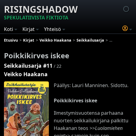
RISINGSHADOW
SPEKULATIIVISTA FIKTIOTA
Koti
Kirjat
Yhteisö
Etusivu
Kirjat
Veikko Haakana
Seikkailusarja
Poikkikirves is
Poikkikirves iskee
Seikkailusarja #11
/ 22
Veikko Haakana
Päällys: Lauri Manninen. Sidottu.
Poikkikirves iskee
Ilmestymisvuotensa parhaana
nuorten seikkailukirjana palkittu
Haakanan teos >>
Luolamiehen
pojat
>> samoin kuin sen