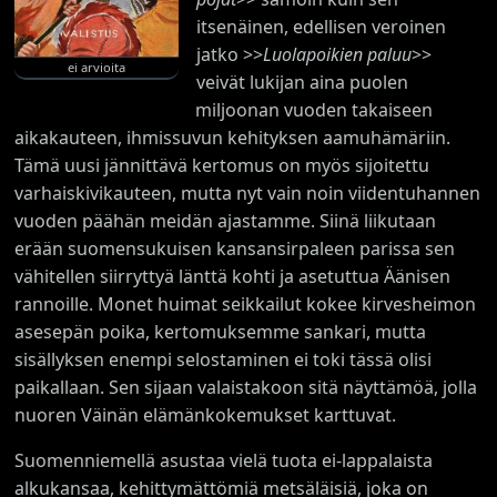
itsenäinen, edellisen veroinen
jatko >>
Luolapoikien paluu
>>
ei arvioita
veivät lukijan aina puolen
miljoonan vuoden takaiseen
aikakauteen, ihmissuvun kehityksen aamuhämäriin.
Tämä uusi jännittävä kertomus on myös sijoitettu
varhaiskivikauteen, mutta nyt vain noin viidentuhannen
vuoden päähän meidän ajastamme. Siinä liikutaan
erään suomensukuisen kansansirpaleen parissa sen
vähitellen siirryttyä länttä kohti ja asetuttua Äänisen
rannoille. Monet huimat seikkailut kokee kirvesheimon
asesepän poika, kertomuksemme sankari, mutta
sisällyksen enempi selostaminen ei toki tässä olisi
paikallaan. Sen sijaan valaistakoon sitä näyttämöä, jolla
nuoren Väinän elämänkokemukset karttuvat.
Suomenniemellä asustaa vielä tuota ei-lappalaista
alkukansaa, kehittymättömiä metsäläisiä, joka on