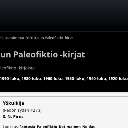
Suosituimmat 2020-luvun Paleofiktio -kirjat
n Paleofiktio -kirjat
ofiktio -kirjoista!
1990-luku
,
1980-luku
,
1960-luku
,
1950-luku
,
1940-luku
,
1920-luku
Yökulkija
(
Pedon sydän
#2
)
/ 3
S. N. Pires
Luokitus:
Fantasia
,
Paleofiktio
,
Kotimainen
,
Noidat