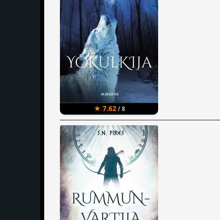
★ 7.62
/ 8