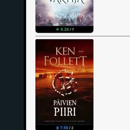
★ 8.28
/ 7
⧗ 7.50
/ 2