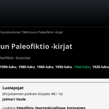
Suosituimmat 1940-luvun Paleofiktio -kirjat
n Paleofiktio -kirjat
ofiktio -kirjoista!
1990-luku
,
1980-luku
,
1960-luku
,
1950-luku
,
1940-luku
,
1920-luku
Luolapojat
(
Kirjokannen poikien kirjasto
#6
)
/ 10
Jalmari Vaula
Luokitus:
Paleofiktio
,
Nuortenkirjallisuus
,
Kotimainen