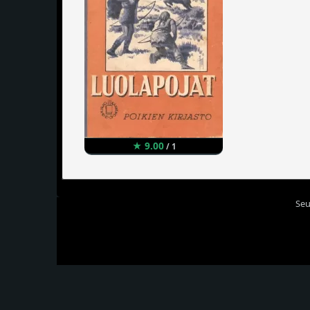
★ 9.00
/ 1
Seu