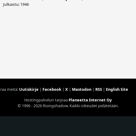
Julkaistu: 1946
raa meitä:
Uutiskirje
|
Facebook
|
X
|
Mastodon
|
RSS
|
English Site
Hostingpalvelun tarjoaa
Planeetta Internet Oy
© 1996 - 2026 Risingshadow. Kaikki oikeudet pidätetään.