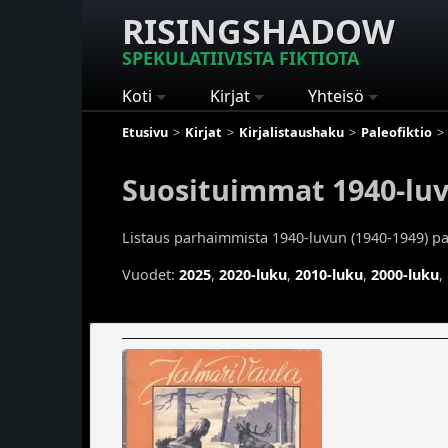
RISINGSHADOW
SPEKULATIIVISTA FIKTIOTA
Koti
Kirjat
Yhteisö
Etusivu
Kirjat
Kirjalistaushaku
Paleofiktio
Suosituimmat 1940-luvu
Listaus parhaimmista 1940-luvun (1940-1949) pale
Vuodet:
2025
,
2020-luku
,
2010-luku
,
2000-luku
,