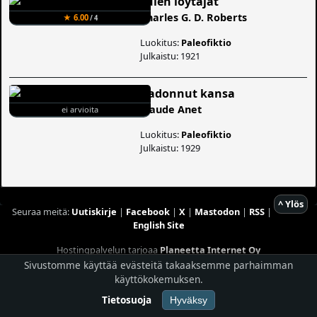
Tulen löytäjät
Charles G. D. Roberts
★ 6.00
/ 4
Luokitus:
Paleofiktio
Julkaistu: 1921
Kadonnut kansa
Claude Anet
ei arvioita
Luokitus:
Paleofiktio
Julkaistu: 1929
^ Ylös
Seuraa meitä:
Uutiskirje
|
Facebook
|
X
|
Mastodon
|
RSS
|
English Site
Hostingpalvelun tarjoaa
Planeetta Internet Oy
© 1996 - 2026 Risingshadow. Kaikki oikeudet pidätetään.
Sivustomme käyttää evästeitä takaaksemme parhaimman
käyttökokemuksen.
Tietosuoja
Hyväksy