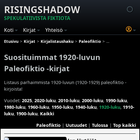
RISINGSHADOW
SPEKULATIIVISTA FIKTIOTA
Koti
Kirjat
Yhteisö
Etusivu
Kirjat
Kirjalistaushaku
Paleofiktio
Suosituimmat 1920
Suosituimmat 1920-luvun
Paleofiktio -kirjat
Listaus parhaimmista 1920-luvun (1920-1929) paleofiktio -
kirjoista!
Vuodet:
2025
,
2020-luku
,
2010-luku
,
2000-luku
,
1990-luku
,
1980-luku
,
1960-luku
,
1950-luku
,
1940-luku
,
1920-luku
,
1910-
luku
,
1900-luku
,
Kaikki
Paleofiktio
|
Uutuudet
|
Tulossa
|
Top kaikki