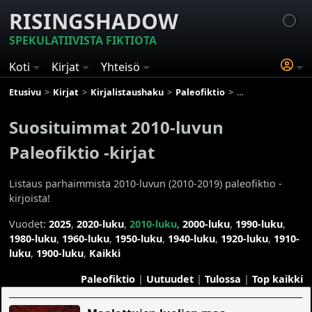
RISINGSHADOW
SPEKULATIIVISTA FIKTIOTA
Koti
Kirjat
Yhteisö
Etusivu
Kirjat
Kirjalistaushaku
Paleofiktio
Suosituimmat 2010
Suosituimmat 2010-luvun
Paleofiktio -kirjat
Listaus parhaimmista 2010-luvun (2010-2019) paleofiktio -
kirjoista!
Vuodet:
2025
,
2020-luku
,
2010-luku
,
2000-luku
,
1990-luku
,
1980-luku
,
1960-luku
,
1950-luku
,
1940-luku
,
1920-luku
,
1910-
luku
,
1900-luku
,
Kaikki
Paleofiktio
|
Uutuudet
|
Tulossa
|
Top kaikki