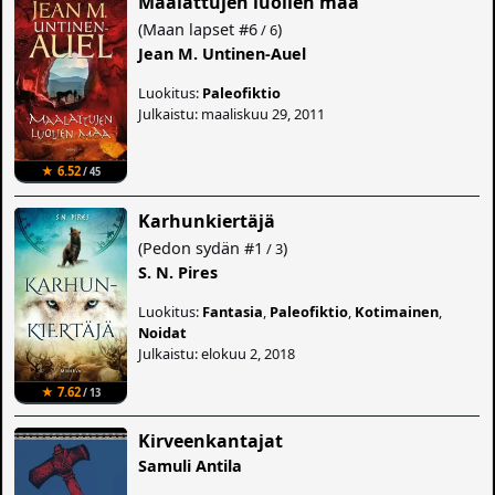
Maalattujen luolien maa
(
Maan lapset
#6
)
/ 6
Jean M. Untinen-Auel
Luokitus:
Paleofiktio
Julkaistu: maaliskuu 29, 2011
★ 6.52
/ 45
Karhunkiertäjä
(
Pedon sydän
#1
)
/ 3
S. N. Pires
Luokitus:
Fantasia
,
Paleofiktio
,
Kotimainen
,
Noidat
Julkaistu: elokuu 2, 2018
★ 7.62
/ 13
Kirveenkantajat
Samuli Antila