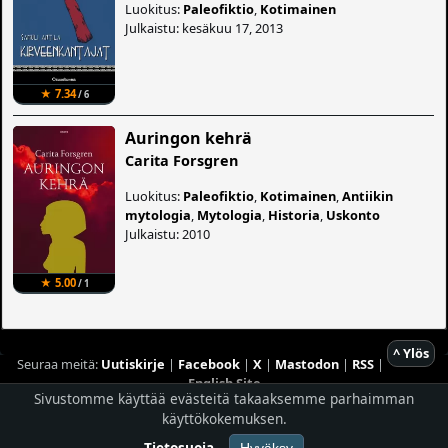
Luokitus:
Paleofiktio
,
Kotimainen
Julkaistu: kesäkuu 17, 2013
★ 7.34
/ 6
Auringon kehrä
Carita Forsgren
Luokitus:
Paleofiktio
,
Kotimainen
,
Antiikin
mytologia
,
Mytologia
,
Historia
,
Uskonto
Julkaistu: 2010
★ 5.00
/ 1
^ Ylös
Seuraa meitä:
Uutiskirje
|
Facebook
|
X
|
Mastodon
|
RSS
|
English Site
Sivustomme käyttää evästeitä takaaksemme parhaimman
Hostingpalvelun tarjoaa
Planeetta Internet Oy
käyttökokemuksen.
© 1996 - 2026 Risingshadow. Kaikki oikeudet pidätetään.
Tietosuoja