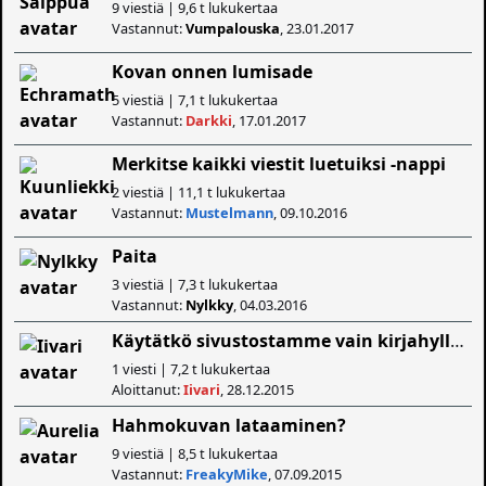
9 viestiä | 9,6 t lukukertaa
Vastannut:
Vumpalouska
, 23.01.2017
Kovan onnen lumisade
5 viestiä | 7,1 t lukukertaa
Vastannut:
Darkki
, 17.01.2017
Merkitse kaikki viestit luetuiksi -nappi
2 viestiä | 11,1 t lukukertaa
Vastannut:
Mustelmann
, 09.10.2016
Paita
3 viestiä | 7,3 t lukukertaa
Vastannut:
Nylkky
, 04.03.2016
Käytätkö sivustostamme vain kirjahyllytoimintoa ja Kirjastoa?
1 viesti | 7,2 t lukukertaa
Aloittanut:
Iivari
, 28.12.2015
Hahmokuvan lataaminen?
9 viestiä | 8,5 t lukukertaa
Vastannut:
FreakyMike
, 07.09.2015