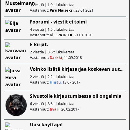
3 viestiä | 1,9 t lukukertaa
Vastannut:
Piru Naiseksi
, 28.01.2021
Foorumi - viestit ei toimi
4 viestiä | 1,5 t lukukertaa
Vastannut:
KiLLPaTRiCK
, 21.01.2020
E-kirjat.
2 viestiä | 3,6 t lukukertaa
Vastannut:
Darkki
, 11.09.2018
Voinko lisätä kirjasarjaa koskevan uutisen?
2 viestiä | 2,2 t lukukertaa
Vastannut:
Hiistu
, 13.07.2017
Sivustolle kirjautumisessa oli ongelmia
6 viestiä | 8,6 t lukukertaa
Vastannut:
Iivari
, 26.02.2017
Uusi käyttäjä!