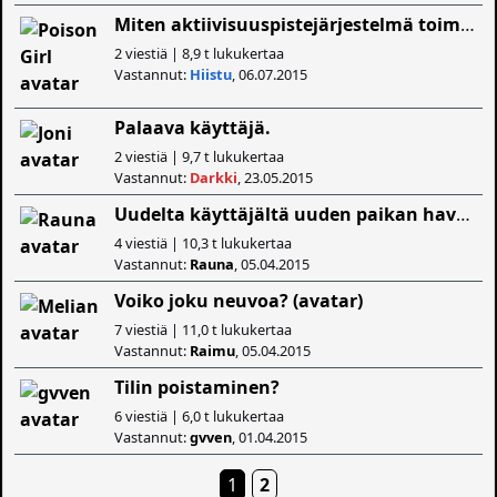
Miten aktiivisuuspistejärjestelmä toimii?
2 viestiä | 8,9 t lukukertaa
Vastannut:
Hiistu
, 06.07.2015
Palaava käyttäjä.
2 viestiä | 9,7 t lukukertaa
Vastannut:
Darkki
, 23.05.2015
Uudelta käyttäjältä uuden paikan havaintoja:: osa yksi
4 viestiä | 10,3 t lukukertaa
Vastannut:
Rauna
, 05.04.2015
Voiko joku neuvoa? (avatar)
7 viestiä | 11,0 t lukukertaa
Vastannut:
Raimu
, 05.04.2015
Tilin poistaminen?
6 viestiä | 6,0 t lukukertaa
Vastannut:
gvven
, 01.04.2015
1
2