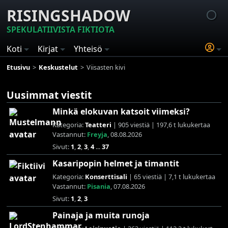
RISINGSHADOW
SPEKULATIIVISTA FIKTIOTA
Koti
Kirjat
Yhteisö
Etusivu
Keskustelut
Viisasten kivi
Uusimmat viestit
Minkä elokuvan katsoit viimeksi?
Kategoria:
Teatteri
| 905 viestiä | 197,6 t lukukertaa
Vastannut:
Freyja
, 08.08.2026
Sivut:
1
,
2
,
3
,
4
...
37
Kasaripopin helmet ja timantit
Kategoria:
Konserttisali
| 65 viestiä | 7,1 t lukukertaa
Vastannut:
Pisania
, 07.08.2026
Sivut:
1
,
2
,
3
Painaja ja muita runoja