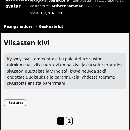
Kategoria:
Leirinuotio
| 263 viestiä | 112,2 t lukukertaa
Vastannut:
LordStenhammar
, 06.08.2026
Sivut:
1
,
2
,
3
,
4
...
11
Risingshadow
Keskustelut
Viisasten kivi
Kysymyksiä, kommentteja tai palautetta sivuston
toiminnasta? Viisasten kivi on paikka, jossa voit raportoida
sivuston puutteista ja virheistä, kysyä neuvoa sekä
ehdottaa uudistuksia ja parannuksia. Yhdessä teemme
sivustosta entistä paremman!
Uusi aihe
1
2