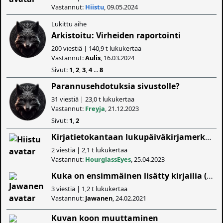
Vastannut:
Hiistu
, 09.05.2024
Lukittu aihe
Arkistoitu: Virheiden raportointi
200 viestiä | 140,9 t lukukertaa
Vastannut:
Aulis
, 16.03.2024
Sivut:
1
,
2
,
3
,
4
...
8
Parannusehdotuksia sivustolle?
31 viestiä | 23,0 t lukukertaa
Vastannut:
Freyja
, 21.12.2023
Sivut:
1
,
2
Kirjatietokantaan lukupäiväkirjamerkintöjä?
2 viestiä | 2,1 t lukukertaa
Vastannut:
HourglassEyes
, 25.04.2023
Kuka on ensimmäinen lisätty kirjailia (kai jos merkitys on se) risingshadowiin.
3 viestiä | 1,2 t lukukertaa
Vastannut:
Jawanen
, 24.02.2021
Kuvan koon muuttaminen