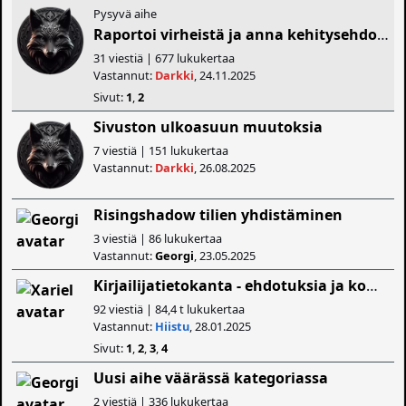
Pysyvä aihe
Raportoi virheistä ja anna kehitysehdotuksia
31 viestiä | 677 lukukertaa
Vastannut:
Darkki
, 24.11.2025
Sivut:
1
,
2
Sivuston ulkoasuun muutoksia
7 viestiä | 151 lukukertaa
Vastannut:
Darkki
, 26.08.2025
Risingshadow tilien yhdistäminen
3 viestiä | 86 lukukertaa
Vastannut:
Georgi
, 23.05.2025
Kirjailijatietokanta - ehdotuksia ja kommentteja
92 viestiä | 84,4 t lukukertaa
Vastannut:
Hiistu
, 28.01.2025
Sivut:
1
,
2
,
3
,
4
Uusi aihe väärässä kategoriassa
2 viestiä | 336 lukukertaa