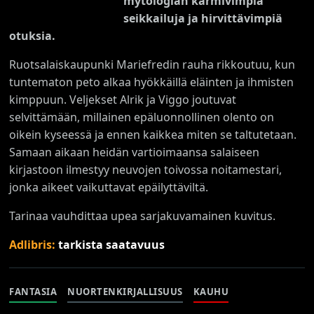
mytologian karmivimpia
seikkailuja ja hirvittävimpiä
otuksia.
Ruotsalaiskaupunki Mariefredin rauha rikkoutuu, kun
tuntematon peto alkaa hyökkäillä eläinten ja ihmisten
kimppuun. Veljekset Alrik ja Viggo joutuvat
selvittämään, millainen epäluonnollinen olento on
oikein kyseessä ja ennen kaikkea miten se taltutetaan.
Samaan aikaan heidän vartioimaansa salaiseen
kirjastoon ilmestyy neuvojen toivossa noitamestari,
jonka aikeet vaikuttavat epäilyttäviltä.
Tarinaa vauhdittaa upea sarjakuvamainen kuvitus.
Adlibris:
tarkista saatavuus
FANTASIA
NUORTENKIRJALLISUUS
KAUHU