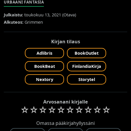
URBAANI FANTASIA
Julkaistu:
toukokuu 13, 2021 (
Otava
)
Alkuteos:
Grimmen
Kirjan tilaus
Adlibris
BookOutlet
BookBeat
FinlandiaKirja
Nextory
Storytel
Arvosanani kirjalle
☆
☆
☆
☆
☆
☆
☆
☆
☆
☆
Omassa pääkirjahyllyssäni