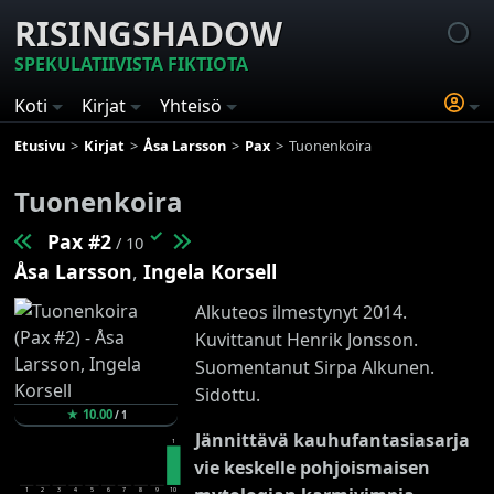
RISINGSHADOW
SPEKULATIIVISTA FIKTIOTA
Koti
Kirjat
Yhteisö
Etusivu
Kirjat
Åsa Larsson
Pax
Tuonenkoira
Tuonenkoira
✓
Pax #2
/ 10
Åsa Larsson
,
Ingela Korsell
Alkuteos ilmestynyt 2014.
Kuvittanut Henrik Jonsson.
Suomentanut Sirpa Alkunen.
Sidottu.
★
10.00
/
1
Jännittävä kauhufantasiasarja
1
vie keskelle pohjoismaisen
1
2
3
4
5
6
7
8
9
10