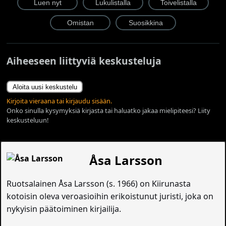
Aiheeseen liittyviä keskusteluja
Aloita uusi keskustelu
Kirjoita vieraana tai kirjaudu sisään.
Onko sinulla kysymyksiä kirjasta tai haluatko jakaa mielipiteesi? Liity
keskusteluun!
Åsa Larsson
Ruotsalainen Åsa Larsson (s. 1966) on Kiirunasta
kotoisin oleva veroasioihin erikoistunut juristi, joka on
nykyisin päätoiminen kirjailija.