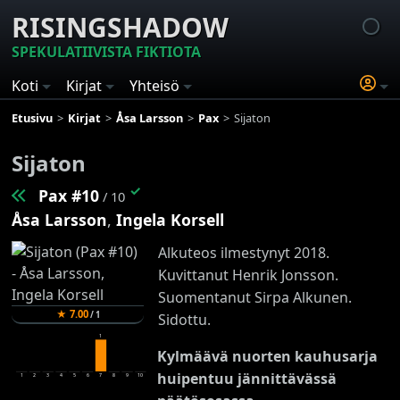
RISINGSHADOW
SPEKULATIIVISTA FIKTIOTA
Koti
Kirjat
Yhteisö
Etusivu
Kirjat
Åsa Larsson
Pax
Sijaton
Sijaton
✓
Pax #10
/ 10
Åsa Larsson
,
Ingela Korsell
Alkuteos ilmestynyt 2018.
Kuvittanut Henrik Jonsson.
Suomentanut Sirpa Alkunen.
★
7.00
/
1
Sidottu.
1
Kylmäävä nuorten kauhusarja
huipentuu jännittävässä
1
2
3
4
5
6
7
8
9
10