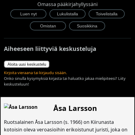
Omassa pääkirjahyllyssäni
Aiheeseen liittyviä keskusteluja
Aloita uusi keskustelu
Kirjoita vieraana tai kirjaudu sisään.
Onko sinulla kysymyksiä kirjasta tai haluatko jakaa mielipiteesi? Liity
keskusteluun!
Åsa Larsson
Ruotsalainen Åsa Larsson (s. 1966) on Kiirunasta
kotoisin oleva veroasioihin erikoistunut juristi, joka on