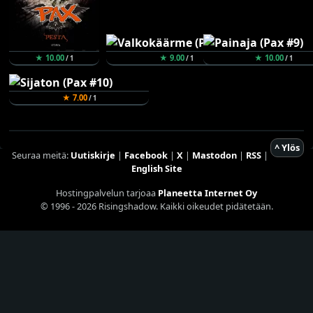
★ 10.00
★ 9.00
★ 10.00
/ 1
/ 1
/ 1
★ 7.00
/ 1
^ Ylös
Seuraa meitä:
Uutiskirje
|
Facebook
|
X
|
Mastodon
|
RSS
|
English Site
Hostingpalvelun tarjoaa
Planeetta Internet Oy
© 1996 - 2026 Risingshadow. Kaikki oikeudet pidätetään.