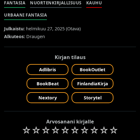
FANTASIA
NUORTENKIRJALLISUUS
KAUHU
URBAANI FANTASIA
Julkaistu:
helmikuu 27, 2025 (
Otava
)
Alkuteos:
Draugen
Kirjan tilaus
Adlibris
BookOutlet
BookBeat
FinlandiaKirja
Nextory
Storytel
Arvosanani kirjalle
☆
☆
☆
☆
☆
☆
☆
☆
☆
☆