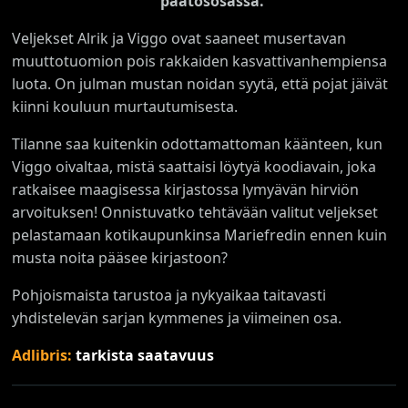
päätösosassa.
Veljekset Alrik ja Viggo ovat saaneet musertavan
muuttotuomion pois rakkaiden kasvattivanhempiensa
luota. On julman mustan noidan syytä, että pojat jäivät
kiinni kouluun murtautumisesta.
Tilanne saa kuitenkin odottamattoman käänteen, kun
Viggo oivaltaa, mistä saattaisi löytyä koodiavain, joka
ratkaisee maagisessa kirjastossa lymyävän hirviön
arvoituksen! Onnistuvatko tehtävään valitut veljekset
pelastamaan kotikaupunkinsa Mariefredin ennen kuin
musta noita pääsee kirjastoon?
Pohjoismaista tarustoa ja nykyaikaa taitavasti
yhdistelevän sarjan kymmenes ja viimeinen osa.
Adlibris:
tarkista saatavuus