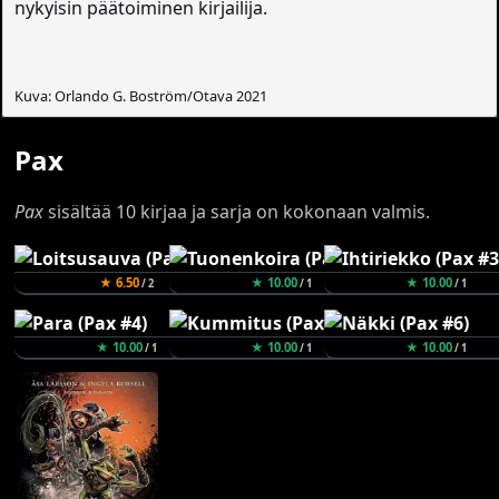
nykyisin päätoiminen kirjailija.
Kuva: Orlando G. Boström/Otava 2021
Pax
Pax
sisältää 10 kirjaa ja sarja on kokonaan valmis.
★ 6.50
★ 10.00
★ 10.00
/ 2
/ 1
/ 1
★ 10.00
★ 10.00
★ 10.00
/ 1
/ 1
/ 1