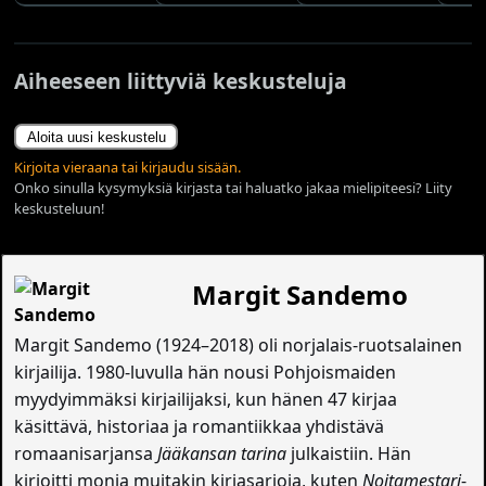
Aiheeseen liittyviä keskusteluja
Aloita uusi keskustelu
Kirjoita vieraana tai kirjaudu sisään.
Onko sinulla kysymyksiä kirjasta tai haluatko jakaa mielipiteesi? Liity
keskusteluun!
Margit Sandemo
Margit Sandemo (1924–2018) oli norjalais-ruotsalainen
kirjailija. 1980-luvulla hän nousi Pohjoismaiden
myydyimmäksi kirjailijaksi, kun hänen 47 kirjaa
käsittävä, historiaa ja romantiikkaa yhdistävä
romaanisarjansa
Jääkansan tarina
julkaistiin. Hän
kirjoitti monia muitakin kirjasarjoja, kuten
Noitamestari
-