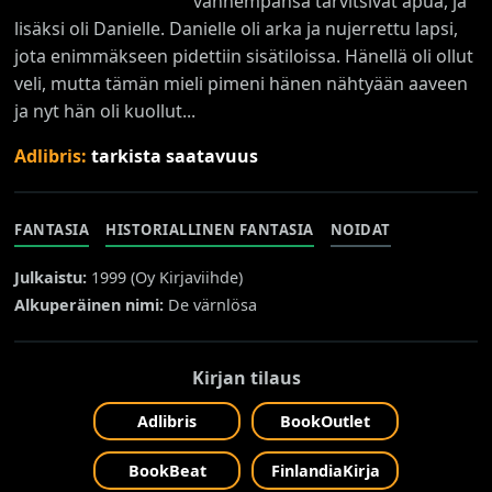
vanhempansa tarvitsivat apua, ja
lisäksi oli Danielle. Danielle oli arka ja nujerrettu lapsi,
jota enimmäkseen pidettiin sisätiloissa. Hänellä oli ollut
veli, mutta tämän mieli pimeni hänen nähtyään aaveen
ja nyt hän oli kuollut...
Adlibris:
tarkista saatavuus
FANTASIA
HISTORIALLINEN FANTASIA
NOIDAT
Julkaistu:
1999 (
Oy Kirjaviihde
)
Alkuperäinen nimi:
De värnlösa
Kirjan tilaus
Adlibris
BookOutlet
BookBeat
FinlandiaKirja