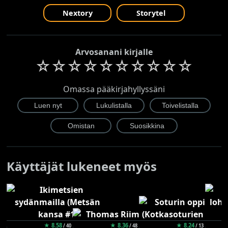
Nextory
Storytel
Arvosanani kirjalle
☆
☆
☆
☆
☆
☆
☆
☆
☆
☆
Omassa pääkirjahyllyssäni
Käyttäjät lukeneet myös
★ 8.58
★ 8.36
★ 8.24
/ 40
/ 48
/ 13