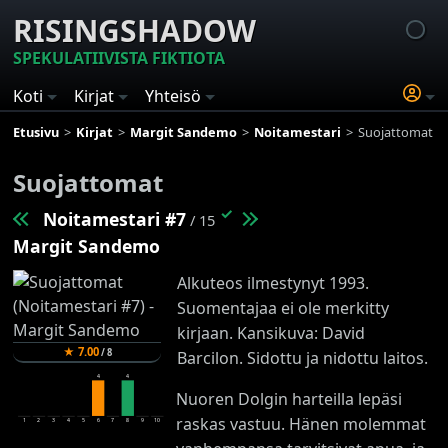
RISINGSHADOW
SPEKULATIIVISTA FIKTIOTA
Koti
Kirjat
Yhteisö
Etusivu
Kirjat
Margit Sandemo
Noitamestari
Suojattomat
Suojattomat
✓
Noitamestari #7
/ 15
Margit Sandemo
Alkuteos ilmestynyt 1993.
Suomentajaa ei ole merkitty
kirjaan. Kansikuva: David
★
7.00
/
8
Barcilon. Sidottu ja nidottu laitos.
4
4
Nuoren Dolgin harteilla lepäsi
raskas vastuu. Hänen molemmat
1
2
3
4
5
6
7
8
9
10