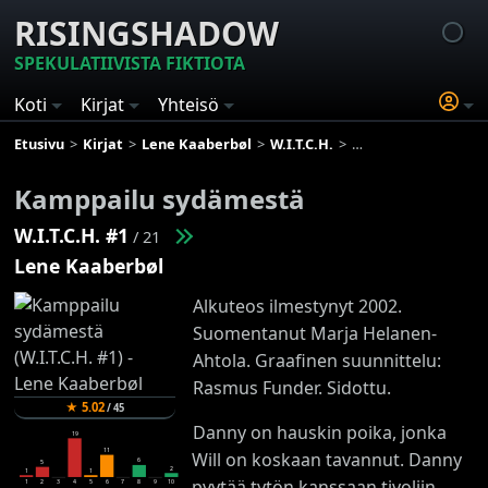
RISINGSHADOW
SPEKULATIIVISTA FIKTIOTA
Koti
Kirjat
Yhteisö
Etusivu
Kirjat
Lene Kaaberbøl
W.I.T.C.H.
Kamppailu sydämes
Kamppailu sydämestä
W.I.T.C.H. #1
/ 21
Lene Kaaberbøl
Alkuteos ilmestynyt 2002.
Suomentanut Marja Helanen-
Ahtola. Graafinen suunnittelu:
Rasmus Funder. Sidottu.
★
5.02
/
45
Danny on hauskin poika, jonka
19
11
Will on koskaan tavannut. Danny
6
5
2
1
1
pyytää tytön kanssaan tivoliin,
1
2
3
4
5
6
7
8
9
10