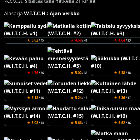
W.I.T.C.H.
sisältää tällä hetkellä 21 kirjaa.
Alasarja
W.I.T.C.H.: Ajan verkko
★ 5.02
★ 4.68
★ 4.64
/ 45
/ 41
/ 33
★ 4.76
★ 5.02
★ 5.38
/ 36
/ 35
/ 18
★ 5.18
★ 5.24
★ 5.36
/ 16
/ 13
/ 17
★ 5.08
★ 5.66
★ 5.62
/ 14
/ 12
/ 16