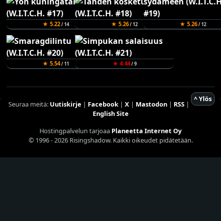
★ 5.22
★ 5.26
★ 5.26
/ 14
/ 12
/ 12
★ 5.54
★ 4.44
/ 11
/ 9
^ Ylös
Seuraa meitä:
Uutiskirje
|
Facebook
|
X
|
Mastodon
|
RSS
|
English Site
Hostingpalvelun tarjoaa
Planeetta Internet Oy
© 1996 - 2026 Risingshadow. Kaikki oikeudet pidätetään.