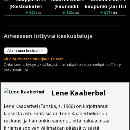
★ 9.22
★ 8.80
★ 8.76
/ 23
/ 266
/ 101
Aiheeseen liittyviä keskusteluja
Aloita uusi keskustelu
Kirjoita vieraana tai kirjaudu sisään.
Onko sinulla kysymyksiä kirjasta tai haluatko jakaa mielipiteesi? Liity
keskusteluun!
Lene Kaaberbøl
Lene Kaaberbøl (Tanska, s. 1960) on kirjoittanut
lapsesta asti. Fantasia on Lene Kaaberbølin suuri
rakkaus, ja hän onkin sanonut, että haluaa pitää
kirjansa sopivan välimatkan päässä tylsästä