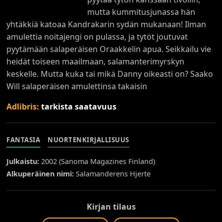
mutta kummitusjunassa hän
yhtäkkiä katoaa Kandrakarin sydän mukanaan! Ilman
amulettia noitajengi on pulassa, ja tytöt joutuvat
pyytämään salaperäisen Oraakkelin apua. Seikkailu vie
heidät toiseen maailmaan, salamanterimyrskyn
keskelle. Mutta kuka tai mikä Danny oikeasti on? Saako
Will salaperäisen amulettinsa takaisin
Adlibris:
tarkista saatavuus
FANTASIA
NUORTENKIRJALLISUUS
Julkaistu:
2002 (
Sanoma Magazines Finland
)
Alkuperäinen nimi:
Salamanderens Hjerte
Kirjan tilaus