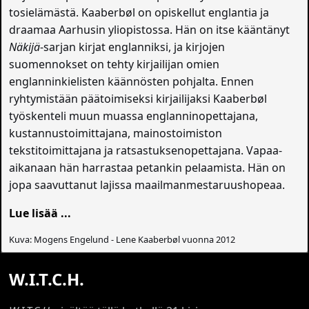
tosielämästä. Kaaberbøl on opiskellut englantia ja
draamaa Aarhusin yliopistossa. Hän on itse kääntänyt
Näkijä
-sarjan kirjat englanniksi, ja kirjojen
suomennokset on tehty kirjailijan omien
englanninkielisten käännösten pohjalta. Ennen
ryhtymistään päätoimiseksi kirjailijaksi Kaaberbøl
työskenteli muun muassa englanninopettajana,
kustannustoimittajana, mainostoimiston
tekstitoimittajana ja ratsastuksenopettajana. Vapaa-
aikanaan hän harrastaa petankin pelaamista. Hän on
jopa saavuttanut lajissa maailmanmestaruushopeaa.
Lue lisää ...
Kuva: Mogens Engelund - Lene Kaaberbøl vuonna 2012
W.I.T.C.H.