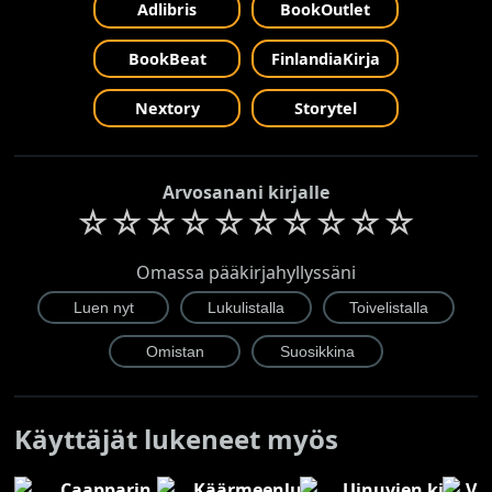
Adlibris
BookOutlet
BookBeat
FinlandiaKirja
Nextory
Storytel
Arvosanani kirjalle
☆
☆
☆
☆
☆
☆
☆
☆
☆
☆
Omassa pääkirjahyllyssäni
Käyttäjät lukeneet myös