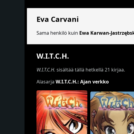
Eva Carvani
Sama henkilö kuin
Ewa Karwan-Jastrzębs
W.I.T.C.H.
W.I.T.C.H.
sisältää tällä hetkellä 21 kirjaa.
Alasarja
W.I.T.C.H.: Ajan verkko