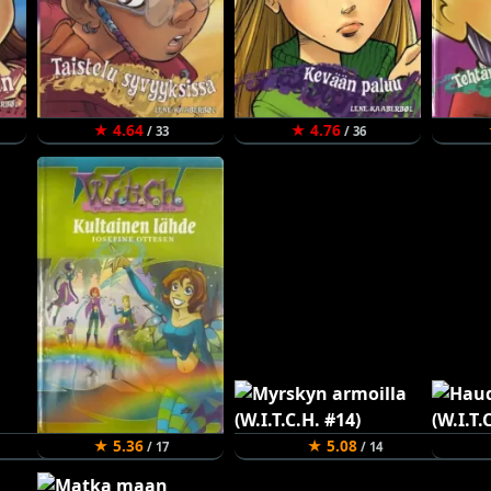
★ 4.64
★ 4.76
/ 33
/ 36
★ 5.36
★ 5.08
/ 17
/ 14