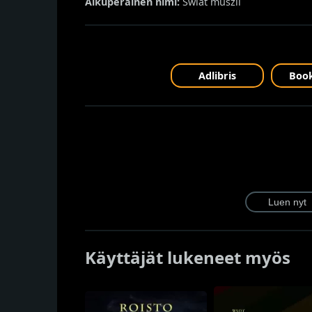
Alkuperäinen nimi:
Świat muszli
Adlibris
Book
Käyttäjät lukeneet myös