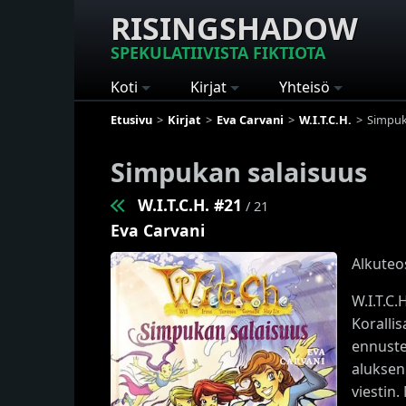
RISINGSHADOW
SPEKULATIIVISTA FIKTIOTA
Koti
Kirjat
Yhteisö
Etusivu
Kirjat
Eva Carvani
W.I.T.C.H.
Simpuk
Simpukan salaisuus
W.I.T.C.H. #21
/ 21
Eva Carvani
Alkuteo
W.I.T.C
Koralli
ennuste
aluksen
viestin.