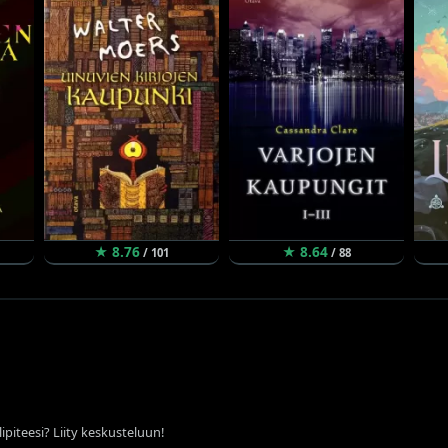
★ 8.76
★ 8.64
/ 101
/ 88
ipiteesi? Liity keskusteluun!