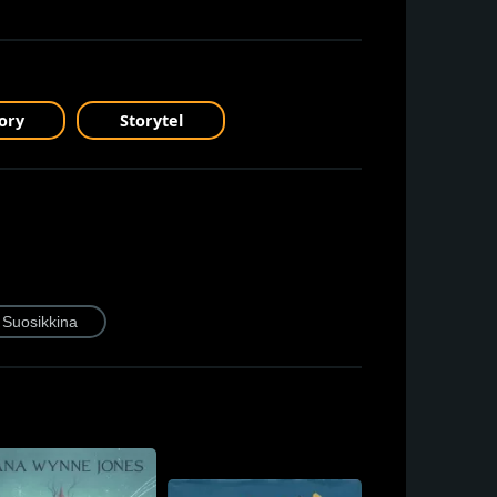
ory
Storytel