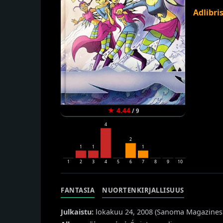
Adlibri
★
4.44
/
9
4
2
1
1
1
1
2
3
4
5
6
7
8
9
10
FANTASIA
NUORTENKIRJALLISUUS
Julkaistu:
lokakuu 24, 2008 (
Sanoma Magazines 