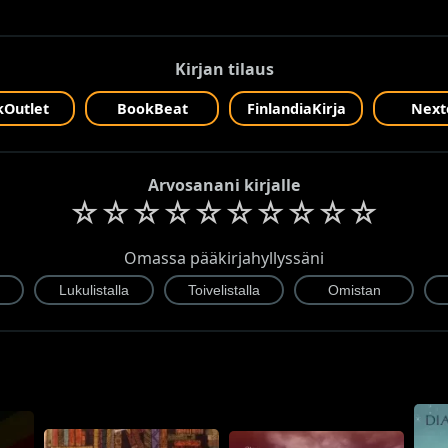
Kirjan tilaus
Outlet
BookBeat
FinlandiaKirja
Next
Arvosanani kirjalle
☆
☆
☆
☆
☆
☆
☆
☆
☆
☆
Omassa pääkirjahyllyssäni