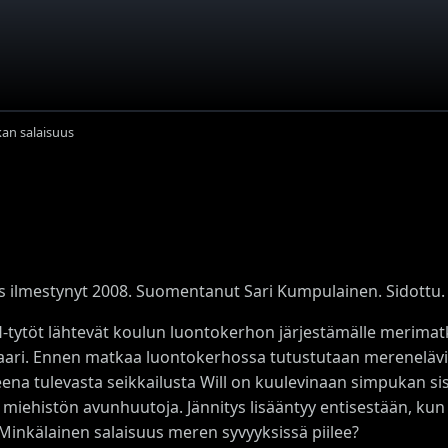
an salaisuus
s ilmestynyt 2008. Suomentanut Sari Kumpulainen. Sidottu.
.H-tytöt lähtevät koulun luontokerhon järjestämälle merima
saari. Ennen matkaa luontokerhossa tutustutaan merenelävi
ena tulevasta seikkailusta Will on kuulevinaan simpukan si
 miehistön avunhuutoja. Jännitys lisääntyy entisestään, kun 
 Minkälainen salaisuus meren syvyyksissä piilee?