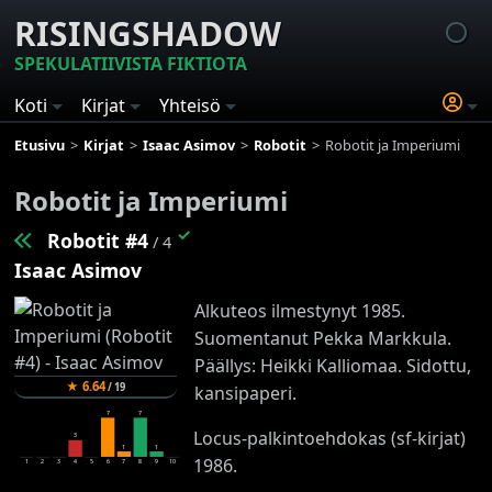
RISINGSHADOW
SPEKULATIIVISTA FIKTIOTA
Koti
Kirjat
Yhteisö
Etusivu
Kirjat
Isaac Asimov
Robotit
Robotit ja Imperiumi
Robotit ja Imperiumi
✓
Robotit #4
/ 4
Isaac Asimov
Alkuteos ilmestynyt 1985.
Suomentanut Pekka Markkula.
Päällys: Heikki Kalliomaa. Sidottu,
★
6.64
/
19
kansipaperi.
7
7
Locus-palkintoehdokas (sf-kirjat)
3
1
1
1986.
1
2
3
4
5
6
7
8
9
10