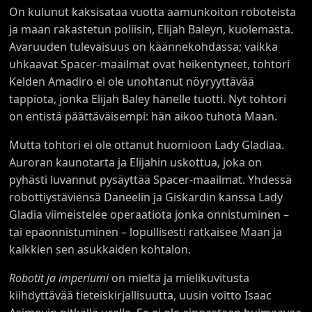
On kulunut kaksisataa vuotta aamunkoiton roboteista
ja maan rakastetun poliisin, Elijah Baleyn, kuolemasta.
Avaruuden tulevaisuus on käännekohdassa; vaikka
uhkaavat Spacer-maailmat ovat heikentyneet, tohtori
Kelden Amadiro ei ole unohtanut nöyryyttävää
tappiota, jonka Elijah Baley hänelle tuotti. Nyt tohtori
on entistä päättäväisempi: hän aikoo tuhota Maan.
Mutta tohtori ei ole ottanut huomioon Lady Gladiaa.
Auroran kaunotarta ja Elijahin uskottua, joka on
pyhästi luvannut pysäyttää Spacer-maailmat. Yhdessä
robottiystäviensä Daneelin ja Giskardin kanssa Lady
Gladia viimeistelee operaatiota jonka onnistuminen –
tai epäonnistuminen – lopullisesti ratkaisee Maan ja
kaikkien sen asukkaiden kohtalon.
Robotit ja imperiumi
on mieltä ja mielikuvitusta
kiihdyttävää tieteiskirjallisuutta, uusin voitto Isaac