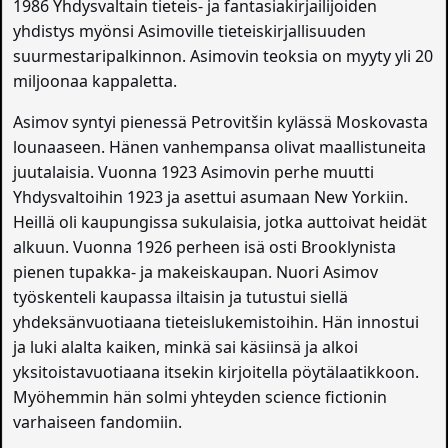
1986 Yhdysvaltain tieteis- ja fantasiakirjailijoiden
yhdistys myönsi Asimoville tieteiskirjallisuuden
suurmestaripalkinnon. Asimovin teoksia on myyty yli 20
miljoonaa kappaletta.
Asimov syntyi pienessä Petrovitšin kylässä Moskovasta
lounaaseen. Hänen vanhempansa olivat maallistuneita
juutalaisia. Vuonna 1923 Asimovin perhe muutti
Yhdysvaltoihin 1923 ja asettui asumaan New Yorkiin.
Heillä oli kaupungissa sukulaisia, jotka auttoivat heidät
alkuun. Vuonna 1926 perheen isä osti Brooklynista
pienen tupakka- ja makeiskaupan. Nuori Asimov
työskenteli kaupassa iltaisin ja tutustui siellä
yhdeksänvuotiaana tieteislukemistoihin. Hän innostui
ja luki alalta kaiken, minkä sai käsiinsä ja alkoi
yksitoistavuotiaana itsekin kirjoitella pöytälaatikkoon.
Myöhemmin hän solmi yhteyden science fictionin
varhaiseen fandomiin.