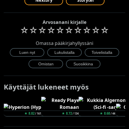
Nextory
Storytel
Arvosanani kirjalle
☆
☆
☆
☆
☆
☆
☆
☆
☆
☆
Omassa pääkirjahyllyssäni
Käyttäjät lukeneet myös
★ 8.82
★ 8.72
★ 8.68
/ 161
/ 134
/ 44