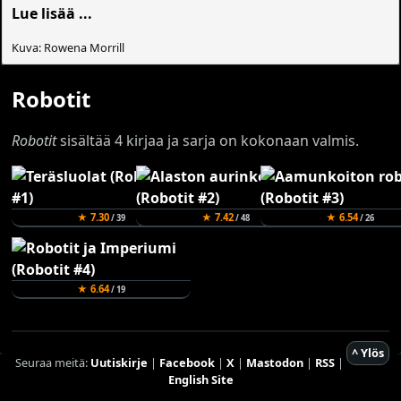
Lue lisää ...
Kuva: Rowena Morrill
Robotit
Robotit
sisältää 4 kirjaa ja sarja on kokonaan valmis.
★ 7.30
★ 7.42
★ 6.54
/ 39
/ 48
/ 26
★ 6.64
/ 19
^ Ylös
Seuraa meitä:
Uutiskirje
|
Facebook
|
X
|
Mastodon
|
RSS
|
English Site