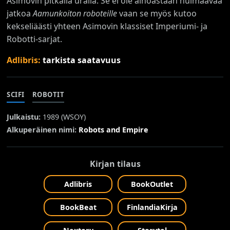
Asimovin pitkällä uralla. Se ei ole ainoastaan huimaavaa
jatkoa
Aamunkoiton roboteille
vaan se myös kutoo
kekseliäästi yhteen Asimovin klassiset Imperiumi- ja
Robotti-sarjat.
Adlibris:
tarkista saatavuus
SCIFI
ROBOTIT
Julkaistu:
1989 (
WSOY
)
Alkuperäinen nimi:
Robots and Empire
Kirjan tilaus
Adlibris
BookOutlet
BookBeat
FinlandiaKirja