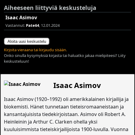
Aiheeseen liittyviä keskusteluja
Isaac Asimov
Vastannut:
Pate64
, 12.01.2024
Aloita uusi keskustelu
Kirjoita vieraana tai kirjaudu sisään.
Onko sinulla kysymyksiä kirjasta tai haluatko jakaa mielipiteesi? Liity
keskusteluun!
Isaac Asimov
Isaac Asimov (1920–1992) oli amerikkalainen kirjailija ja
biokemisti. Hänet tunnetaan tieteisromaaneistaan ja
kansantajuisista tiedekirjoistaan. Asimov oli Robert A.
Heinleinin ja Arthur C. Clarken ohella yksi
kuuluisimmista tieteiskirjailijoista 1900-luvulla. Vuonna