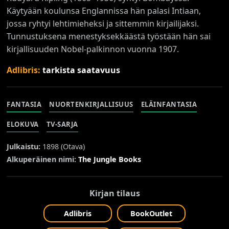
Käytyään koulunsa Englannissa hän palasi Intiaan,
jossa ryhtyi lehtimieheksi ja sittemmin kirjailijaksi.
Tunnustuksena menestyksekkäästä työstään hän sai
kirjallisuuden Nobel-palkinnon vuonna 1907.
Adlibris:
tarkista saatavuus
FANTASIA
NUORTENKIRJALLISUUS
ELÄINFANTASIA
ELOKUVA
TV-SARJA
Julkaistu:
1898 (
Otava
)
Alkuperäinen nimi:
The Jungle Books
Kirjan tilaus
Adlibris
BookOutlet