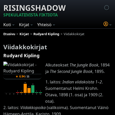
RISINGSHADOW
SPEKULATIIVISTA FIKTIOTA
Koti
Kirjat
Yhteisö
Etusivu
Kirjat
Rudyard Kipling
Viidakkokirjat
Viidakkokirjat
Rudyard Kipling
Alkuteokset
The Jungle Book
, 1894
ja
The Second Jungle Book
, 1895.
★
6.94
/
35
1. laitos:
Indian viidakoista 1–2
.
13
11
Suomentanut Helmi Krohn.
7
1
1
1
1
Otava, 1898 (1. osa) ja 1909 (2.
1
2
3
4
5
6
7
8
9
10
osa).
2. laitos:
Viidakkopoika
(valikoima). Suomentanut Väinö
Hämeen-Anttila. Karisto, 1909.