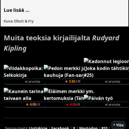
Lue lisää ...
Kuva: Elliott & Fry
Muita teoksia kirjailijalta
Rudyard
Kipling
ei arvioita
★ 5.82
ei arvioita
/ 11
★ 6.00
★ 4.00
ei arvioita
/ 1
/ 1
^ Ylös
Seuraa meitä:
Uutiskirje
|
Facebook
|
X
|
Mastodon
|
RSS
|