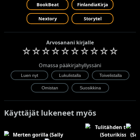
BookBeat
FinlandiaKirja
Nextory
Storytel
Arvosanani kirjalle
☆
☆
☆
☆
☆
☆
☆
☆
☆
☆
Omassa pääkirjahyllyssäni
Käyttäjät lukeneet myös