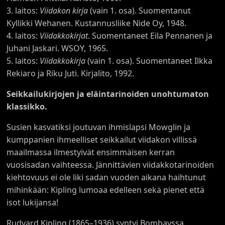
3. laitos:
Viidakon kirja
(vain 1. osa). Suomentanut
Kyllikki Wehanen. Kustannusliike Nide Oy, 1948.
4. laitos:
Viidakkokirjat
. Suomentaneet Eila Pennanen ja
Juhani Jaskari. WSOY, 1965.
5. laitos:
Viidakkokirja
(vain 1. osa). Suomentaneet Ilkka
Rekiaro ja Riku Juti. Kirjalito, 1992.
Seikkailukirjojen ja eläintarinoiden unohtumaton
klassikko.
Susien kasvatiksi joutuvan ihmislapsi Mowglin ja
kumppanien ihmeelliset seikkailut viidakon villissä
maailmassa ilmestyivät ensimmäisen kerran
vuosisadan vaihteessa. Jännittävien viidakkotarinoiden
kiehtovuus ei ole liki sadan vuoden aikana haihtunut
mihinkään: Kipling lumoaa edelleen sekä pienet että
isot lukijansa!
Rudyard Kipling (1865–1936) syntyi Bombayssa.