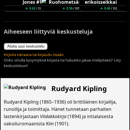
★ 8.62
★ 8.56
★ 8.46
/ 13
/ 197
/ 131
Aiheeseen liittyviä keskusteluja
Aloita uusi keskustelu
Kirjoita vieraana tai kirjaudu sisään.
Onko sinulla kysymyksiä kirjasta tai haluatko jakaa mielipiteesi? Liity
keskusteluun!
Rudyard Kipling
Rudyard Kipling (1865–1936) oli brittiläinen kirjailija,
runoilija ja toimittaja. Hänet tunnetaan parhaiten
lastenkirjastaan
Viidakkokirja
(1894) ja intialaisesta
vakoiluromaanista
Kim
(1901).