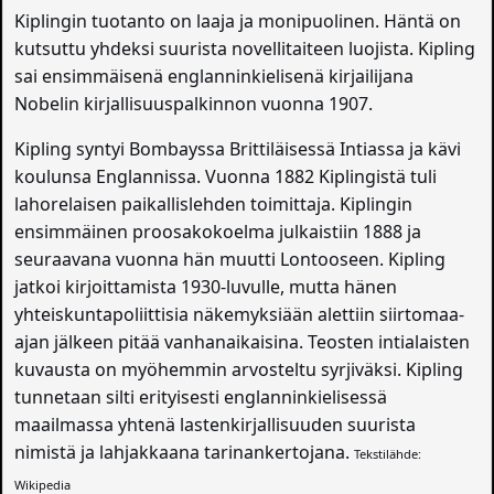
Kiplingin tuotanto on laaja ja monipuolinen. Häntä on
kutsuttu yhdeksi suurista novellitaiteen luojista. Kipling
sai ensimmäisenä englanninkielisenä kirjailijana
Nobelin kirjallisuuspalkinnon vuonna 1907.
Kipling syntyi Bombayssa Brittiläisessä Intiassa ja kävi
koulunsa Englannissa. Vuonna 1882 Kiplingistä tuli
lahorelaisen paikallislehden toimittaja. Kiplingin
ensimmäinen proosakokoelma julkaistiin 1888 ja
seuraavana vuonna hän muutti Lontooseen. Kipling
jatkoi kirjoittamista 1930-luvulle, mutta hänen
yhteiskuntapoliittisia näkemyksiään alettiin siirtomaa-
ajan jälkeen pitää vanhanaikaisina. Teosten intialaisten
kuvausta on myöhemmin arvosteltu syrjiväksi. Kipling
tunnetaan silti erityisesti englanninkielisessä
maailmassa yhtenä lastenkirjallisuuden suurista
nimistä ja lahjakkaana tarinankertojana.
Tekstilähde:
Wikipedia