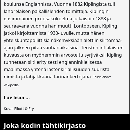
koulunsa Englannissa. Vuonna 1882 Kiplingistä tuli
lahorelaisen paikallislehden toimittaja. Kiplingin
ensimmäinen proosakokoelma julkaistiin 1888 ja
seuraavana vuonna hän muutti Lontooseen. Kipling
jatkoi kirjoittamista 1930-luvulle, mutta hänen
yhteiskuntapoliittisia näkemyksiään alettiin siirtomaa-
ajan jälkeen pitää vanhanaikaisina. Teosten intialaisten
kuvausta on myöhemmin arvosteltu syrjiväksi. Kipling
tunnetaan silti erityisesti englanninkielisessä
maailmassa yhtenä lastenkirjallisuuden suurista
nimistä ja lahjakkaana tarinankertojana.
Tekstilähde:
Wikipedia
Lue lisää ...
Kuva: Elliott & Fry
Joka kodin tähtikirjasto