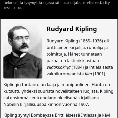
Onko sinulla kysymyksiä kirjasta tai haluatko jakaa mielipiteesi? Liity
keskusteluun!
Rudyard Kipling
Rudyard Kipling (1865–1936) oli
brittiläinen kirjailija, runoilija ja
toimittaja. Hänet tunnetaan
parhaiten lastenkirjastaan
Viidakkokirja
(1894) ja intialaisesta
vakoiluromaanista
Kim
(1901).
Kiplingin tuotanto on laaja ja monipuolinen. Häntä on
kutsuttu yhdeksi suurista novellitaiteen luojista. Kipling
sai ensimmäisenä englanninkielisenä kirjailijana
Nobelin kirjallisuuspalkinnon vuonna 1907.
Kipling syntyi Bombayssa Brittiläisessä Intiassa ja kävi