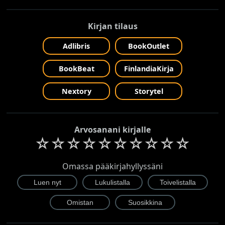
Kirjan tilaus
Adlibris
BookOutlet
BookBeat
FinlandiaKirja
Nextory
Storytel
Arvosanani kirjalle
☆
☆
☆
☆
☆
☆
☆
☆
☆
☆
Omassa pääkirjahyllyssäni