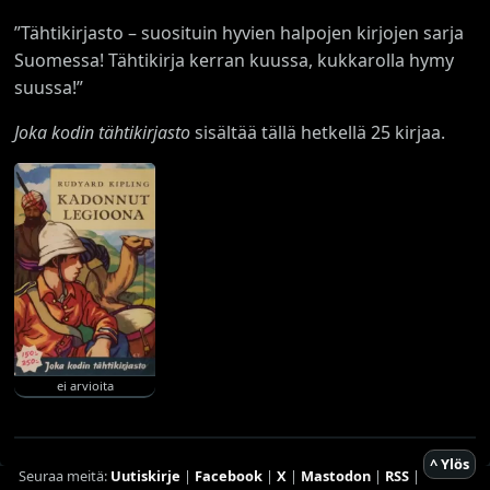
”Tähtikirjasto – suosituin hyvien halpojen kirjojen sarja
Suomessa! Tähtikirja kerran kuussa, kukkarolla hymy
suussa!”
Joka kodin tähtikirjasto
sisältää tällä hetkellä 25 kirjaa.
ei arvioita
^ Ylös
Seuraa meitä:
Uutiskirje
|
Facebook
|
X
|
Mastodon
|
RSS
|