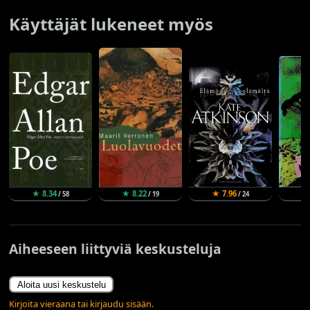
Käyttäjät lukeneet myös
★ 8.34
★ 8.22
★ 7.96
★
/ 58
/ 19
/ 24
Aiheeseen liittyviä keskusteluja
Aloita uusi keskustelu
Kirjoita vieraana tai kirjaudu sisään.