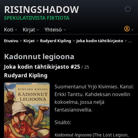
RISINGSHADOW
SPEKULATIIVISTA FIKTIOTA
Koti
Kirjat
Yhteisö
Etusivu
Kirjat
Rudyard Kipling
Joka kodin tähtikirjasto
Kado
Kadonnut legioona
Joka kodin tähtikirjasto #25
/ 25
Rudyard Kipling
Suomentanut Yrjö Kivimies. Kansi:
Erkki Tanttu. Kahdeksan novellin
kokoelma, jossa neljä
fantasianovellia.
Sisältö:
Kadonnut legioona
(The Lost Legion,