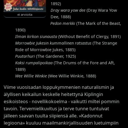
1892)
Dray wara yow dee
(Dray Wara Yow
ei arvioita
Dee, 1888)
Pedon merkki
(The Mark of the Beast,
1890)
Ilman kirkon siunausta
(Without Benefit of Clergy, 1891)
Morrowbie Jukesin kummallinen ratsastus
(The Strange
Ride of Morrowbie Jukes, 1885)
Puutarhuri
(The Gardener, 1925)
Kaksi rumpalipoikaa
(The Drums of the Fore and Aft,
1889)
Wee Willie Winkie
(Wee Willie Winkie, 1888)
Viime vuosisadan loppukymmenien naturalismin ja
älyllisen keikailun keskelle heitettynä Kiplingin
esikoisteos - novellikokoelma - vaikutti miltei pommin
tavoin. Tervemielikuvitus ja terve tunne tuntuivat
jälleen saavan tuulta siipiensä alle. »Kadonnut
legioona» kuuluu maailmankirjallisuuden luetuimpiin