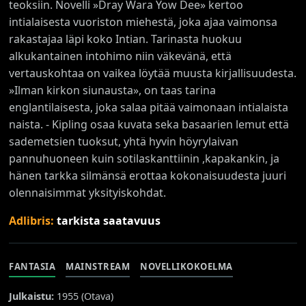
teoksiin. Novelli »Dray Wara Yow Dee» kertoo
intialaisesta vuoriston miehestä, joka ajaa vaimonsa
rakastajaa läpi koko Intian. Tarinasta huokuu
alkukantainen intohimo niin väkevänä, että
vertauskohtaa on vaikea löytää muusta kirjallisuudesta.
»Ilman kirkon siunausta», on taas tarina
englantilaisesta, joka salaa pitää vaimonaan intialaista
naista. - Kipling osaa kuvata seka basaarien lemut että
sademetsien tuoksut, yhtä hyvin höyrylaivan
pannuhuoneen kuin sotilaskanttiinin ,kapakankin, ja
hänen tarkka silmänsä erottaa kokonaisuudesta juuri
olennaisimmat yksityiskohdat.
Adlibris:
tarkista saatavuus
FANTASIA
MAINSTREAM
NOVELLIKOKOELMA
Julkaistu:
1955 (
Otava
)