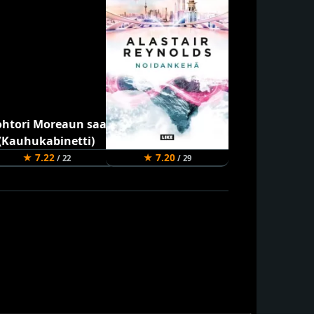
★ 7.22
★ 7.20
★ 7.06
/ 22
/ 29