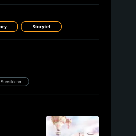
ory
Storytel