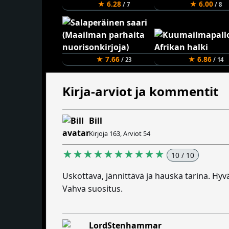
★ 6.28
★ 6.00
/ 7
/ 8
★ 7.66
★ 6.86
/ 23
/ 14
Kirja-arviot ja kommentit
Bill
Kirjoja 163, Arviot 54
★★★★★★★★★★
10 / 10
Uskottava, jännittävä ja hauska tarina. Hyv
Vahva suositus.
LordStenhammar