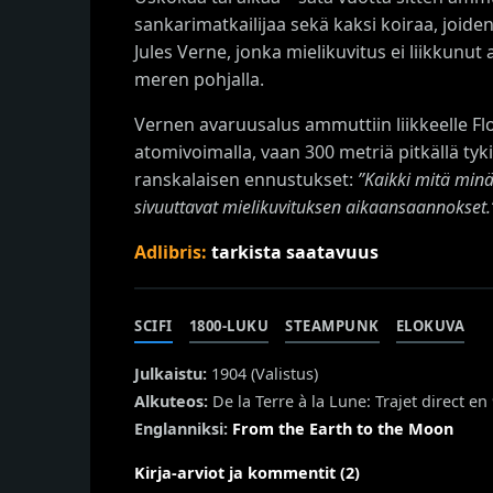
sankarimatkailijaa sekä kaksi koiraa, joiden 
Jules Verne, jonka mielikuvitus ei liikkun
meren pohjalla.
Vernen avaruusalus ammuttiin liikkeelle Fl
atomivoimalla, vaan 300 metriä pitkällä ty
ranskalaisen ennustukset:
”Kaikki mitä minä 
sivuuttavat mielikuvituksen aikaansaannokset.
Adlibris:
tarkista saatavuus
SCIFI
1800-LUKU
STEAMPUNK
ELOKUVA
Julkaistu:
1904 (
Valistus
)
Alkuteos:
De la Terre à la Lune: Trajet direct e
Englanniksi:
From the Earth to the Moon
Kirja-arviot ja kommentit (2)