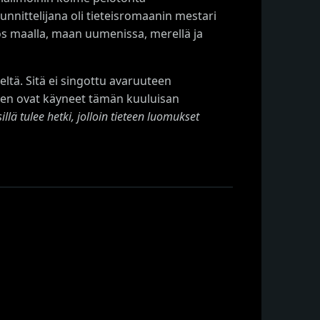
uunnittelijana oli tieteisromaanin mestari
yös maalla, maan uumenissa, merellä ja
ltä. Sitä ei singottu avaruuteen
teen ovat käyneet tämän kuuluisan
illä tulee hetki, jolloin tieteen luomukset