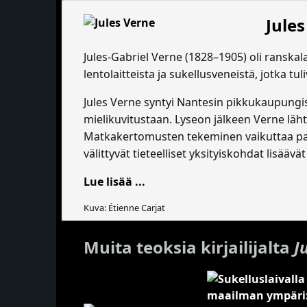
Jule
Jules-Gabriel Verne (1828–1905) oli ranskala
lentolaitteista ja sukellusveneistä, jotka t
Jules Verne syntyi Nantesin pikkukaupungissas
mielikuvitustaan. Lyseon jälkeen Verne läht
Matkakertomusten tekeminen vaikuttaa palja
välittyvät tieteelliset yksityiskohdat lisääv
Lue lisää ...
Kuva: Étienne Carjat
Muita teoksia kirjailijalta
J