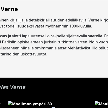
s Verne
inen kirjailija ja tieteiskirjallisuuden edelläkävijä. Verne k
ulivat todellisuudeksi vasta myöhemmin 1900-luvulla.
 ja vietti lapsuutensa Loire-joella sijaitsevalla saarella. Er
i Pariisiin opiskelemaan juristin tutkintoa varten. Noin vuo
staneen hänelle omimman alansa: viehättävästi liioitellut 
ät tarinoiden uskottavuutta.
ules Verne