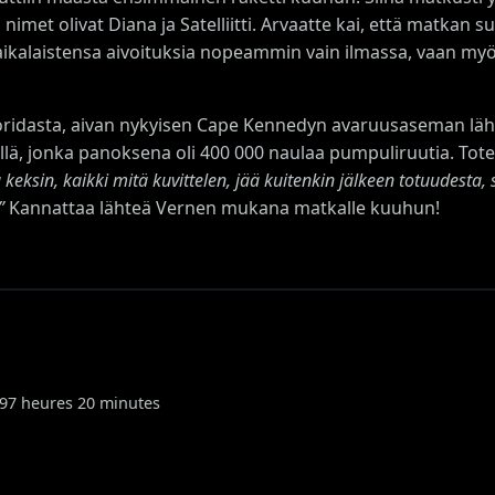
nimet olivat Diana ja Satelliitti. Arvaatte kai, että matkan s
ut aikalaistensa aivoituksia nopeammin vain ilmassa, vaan m
oridasta, aivan nykyisen Cape Kennedyn avaruusaseman lähe
killä, jonka panoksena oli 400 000 naulaa pumpuliruutia. To
keksin, kaikki mitä kuvittelen, jää kuitenkin jälkeen totuudesta, s
”
Kannattaa lähteä Vernen mukana matkalle kuuhun!
n 97 heures 20 minutes