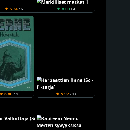
★ 6.34
★ 8.00
/ 6
/ 4
★ 6.80
★ 5.92
/ 10
/ 13