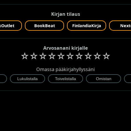
Kirjan tilaus
Outlet
BookBeat
FinlandiaKirja
Next
Arvosanani kirjalle
☆
☆
☆
☆
☆
☆
☆
☆
☆
☆
Omassa pääkirjahyllyssäni