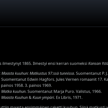
s ilmestynyt 1865. Ilmestyi ensi kerran suomeksi
Kansan Yst
:
Maasta kuuhun: Matkustus 97:ssä tunnissa
. Suomentanut P. J
s: Suomentanut Edwin Hagfors. Jules Vernen romaanit 17. Kar
 painos 1958. 3. painos 1969.
:
Matka kuuhun
. Suomentanut Marja Puro. Valistus, 1966.
:
Maasta Kuuhun
&
Kuun ympäri
. Ex Libris, 1971.
uttiin maasta ensimmäinen raketti kuuhun. Siinä matkusti 