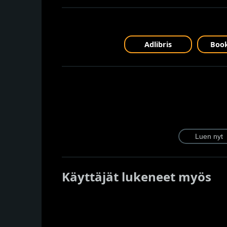
Adlibris
Book
Käyttäjät lukeneet myös