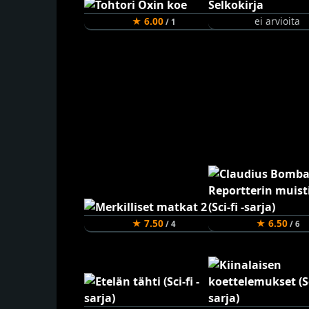
★ 6.00
ei arvioita
/ 1
★ 7.50
★ 6.50
/ 4
/ 6