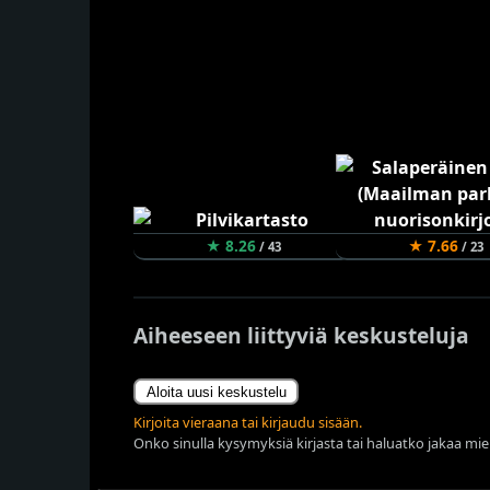
★ 8.26
★ 7.66
/ 43
/ 23
Aiheeseen liittyviä keskusteluja
Aloita uusi keskustelu
Kirjoita vieraana tai kirjaudu sisään.
Onko sinulla kysymyksiä kirjasta tai haluatko jakaa miel