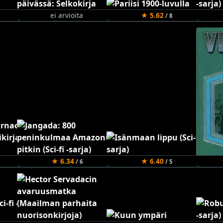
ei arvioita
★ 5.62
/ 8
★ 6.34
★ 6.40
/ 6
/ 5