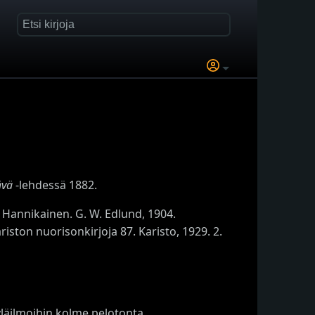
ävä
-lehdessä 1882.
. Hannikainen. G. W. Edlund, 1904.
iston nuorisonkirjoja 87. Karisto, 1929. 2.
yläilmoihin kolme pelotonta