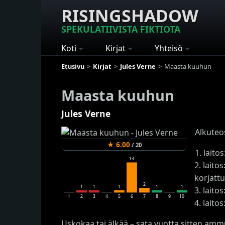
RISINGSHADOW
SPEKULATIIVISTA FIKTIOTA
Koti
Kirjat
Yhteisö
Etusivu
Kirjat
Jules Verne
Maasta kuuhun
Maasta kuuhun
Jules Verne
Alkuteo
★
6.00
/
20
1. laitos
13
2. laito
korjattu
2
1
1
1
1
1
3. laitos
1
2
3
4
5
6
7
8
9
10
4. laitos
Uskokaa tai älkää – sata vuotta sitten amm