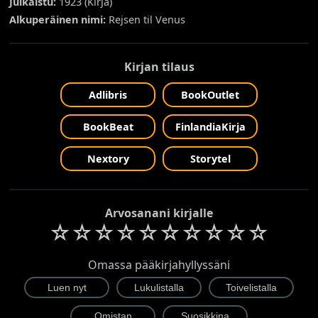
Julkaistu:
1923 (
Kirja
)
Alkuperäinen nimi:
Rejsen til Venus
Kirjan tilaus
Adlibris
BookOutlet
BookBeat
FinlandiaKirja
Nextory
Storytel
Arvosanani kirjalle
☆
☆
☆
☆
☆
☆
☆
☆
☆
☆
Omassa pääkirjahyllyssäni