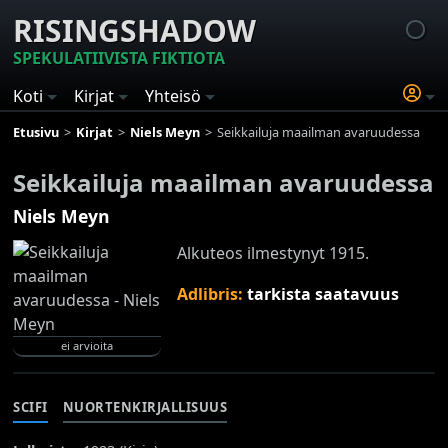
RISINGSHADOW
SPEKULATIIVISTA FIKTIOTA
Koti
Kirjat
Yhteisö
Etusivu
Kirjat
Niels Meyn
Seikkailuja maailman avaruudessa
Seikkailuja maailman avaruudessa
Niels Meyn
Alkuteos ilmestynyt 1915.
Adlibris:
tarkista saatavuus
ei arvioita
SCIFI
NUORTENKIRJALLISUUS