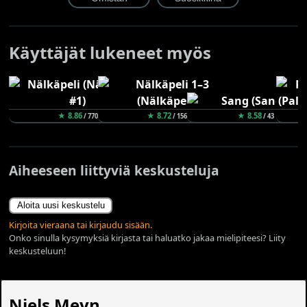
Käyttäjät lukeneet myös
★ 8.86
★ 8.72
★ 8.58
/ 770
/ 156
/ 43
Aiheeseen liittyviä keskusteluja
Aloita uusi keskustelu
Kirjoita vieraana tai kirjaudu sisään.
Onko sinulla kysymyksiä kirjasta tai haluatko jakaa mielipiteesi? Liity
keskusteluun!
Niels Meyn