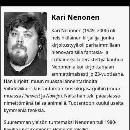
Kari Nenonen
Kari Nenonen (1949–2006) oli
helsinkiläinen kirjailija, jonka
kirjoitustyyli oli parhaimmillaan
hienovaraisilla fantasia- ja
scifiaineksilla terästettyä kauhua.
Nenonen alkoi kirjoittamaan
ammattimaisesti jo 23-vuotiaana.
Hän kirjoitti muun muassa lännentarinoita
Viihdeviikarit-kustantamon kioskikirjasarjoihin (muun
muassa
Finnwest
ja
Navajo
). Näitä hän teki pääasiassa
nimettömänä tai salanimellä. Tuotantoon kuului useita
kymmeniä teoksia.
Suuremman yleisön tuntemaksi Nenonen tuli 1980-
luvulla julkaisemiensa
Hämärän rajoilla
-