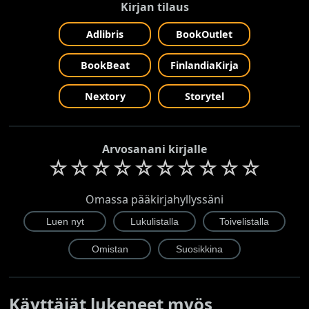
Kirjan tilaus
Adlibris
BookOutlet
BookBeat
FinlandiaKirja
Nextory
Storytel
Arvosanani kirjalle
☆
☆
☆
☆
☆
☆
☆
☆
☆
☆
Omassa pääkirjahyllyssäni
Käyttäjät lukeneet myös