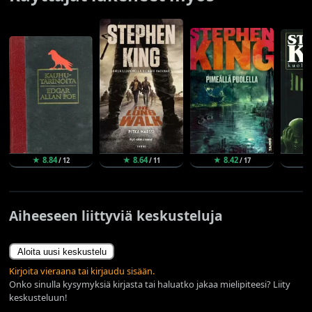
★ 8.84
★ 8.64
★ 8.42
★
/ 12
/ 11
/ 17
Aiheeseen liittyviä keskusteluja
Aloita uusi keskustelu
Kirjoita vieraana tai kirjaudu sisään.
Onko sinulla kysymyksiä kirjasta tai haluatko jakaa mielipiteesi? Liity
keskusteluun!