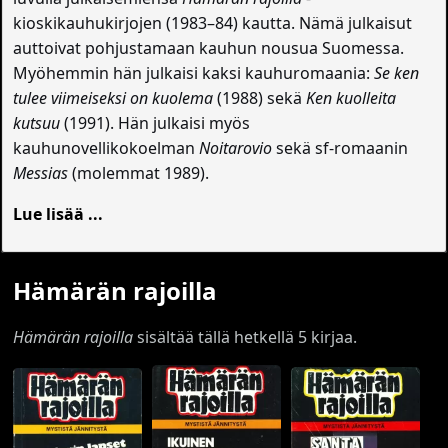
kioskikauhukirjojen (1983–84) kautta. Nämä julkaisut
auttoivat pohjustamaan kauhun nousua Suomessa.
Myöhemmin hän julkaisi kaksi kauhuromaania:
Se ken
tulee viimeiseksi on kuolema
(1988) sekä
Ken kuolleita
kutsuu
(1991). Hän julkaisi myös
kauhunovellikokoelman
Noitarovio
sekä sf-romaanin
Messias
(molemmat 1989).
Lue lisää ...
Hämärän rajoilla
Hämärän rajoilla
sisältää tällä hetkellä 5 kirjaa.