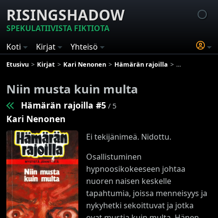
RISINGSHADOW
SPEKULATIIVISTA FIKTIOTA
Koti
Kirjat
Yhteisö
Etusivu
Kirjat
Kari Nenonen
Hämärän rajoilla
Niin musta ku
Niin musta kuin multa
Hämärän rajoilla #5
/ 5
Kari Nenonen
Ei tekijänimeä. Nidottu.
Osallistuminen
hypnoosikokeeseen johtaa
nuoren naisen keskelle
tapahtumia, joissa menneisyys ja
nykyhetki sekoittuvat ja jotka
ovat mustia kuin multa. Hänen