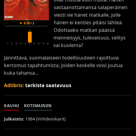
vastaanottamansa salaperäinen
viesti vie hänet matkalle, jolle
hänen ei kenties pitäisi lähteä.
★
6.00
/
2
Odottaako matkan päässä
2
menneisyys, tulevaisuus, selitys
vai kuolema?
1
2
3
4
5
6
7
8
9
10
Jännittävä, suomalaiseen todellisuuteen rajoittuva
kertomus tapahtumista, joiden keskelle voisi joutua
kuka tahansa...
Adlibris:
tarkista saatavuus
KAUHU
KOTIMAINEN
Julkaistu:
1984 (
Viihdeviikarit
)