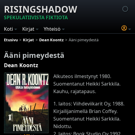
RISINGSHADOW
SPEKULATIIVISTA FIKTIOTA
Koti
Kirjat
Yhteisö
Etusivu
Kirjat
Dean Koontz
Ääni pimeydestä
Ääni pimeydestä
Dean Koontz
Alkuteos ilmestynyt 1980.
Suomentanut Heikki Sarkkila.
Kauhu, rajatapaus.
1. laitos: Viihdeviikarit Oy, 1988.
Kirjailijanimellä Brian Coffey.
Suomentanut Heikki Sarkkila.
Nidottu.
2. laitos: Book Studio Oy 1992.