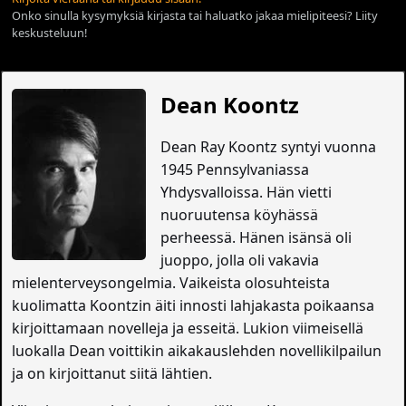
Onko sinulla kysymyksiä kirjasta tai haluatko jakaa mielipiteesi? Liity
keskusteluun!
Dean Koontz
Dean Ray Koontz syntyi vuonna
1945 Pennsylvaniassa
Yhdysvalloissa. Hän vietti
nuoruutensa köyhässä
perheessä. Hänen isänsä oli
juoppo, jolla oli vakavia
mielenterveysongelmia. Vaikeista olosuhteista
kuolimatta Koontzin äiti innosti lahjakasta poikaansa
kirjoittamaan novelleja ja esseitä. Lukion viimeisellä
luokalla Dean voittikin aikakauslehden novellikilpailun
ja on kirjoittanut siitä lähtien.