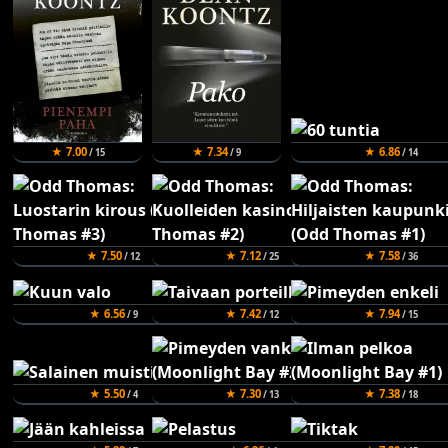
★ 7.00
★ 7.34
★ 6.86
/ 15
/ 9
/ 14
★ 7.50
★ 7.12
★ 7.58
/ 12
/ 25
/ 36
★ 6.56
★ 7.42
★ 7.94
/ 9
/ 12
/ 15
★ 5.50
★ 7.30
★ 7.38
/ 4
/ 13
/ 18