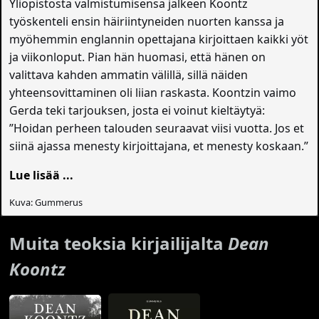
Yliopistosta valmistumisensa jälkeen Koontz
työskenteli ensin häiriintyneiden nuorten kanssa ja
myöhemmin englannin opettajana kirjoittaen kaikki yöt
ja viikonloput. Pian hän huomasi, että hänen on
valittava kahden ammatin välillä, sillä näiden
yhteensovittaminen oli liian raskasta. Koontzin vaimo
Gerda teki tarjouksen, josta ei voinut kieltäytyä:
”Hoidan perheen talouden seuraavat viisi vuotta. Jos et
siinä ajassa menesty kirjoittajana, et menesty koskaan.”
Lue lisää ...
Kuva: Gummerus
Muita teoksia kirjailijalta
Dean
Koontz