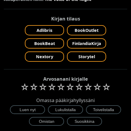
Kirjan tilaus
Adlibris
BookOutlet
BookBeat
FinlandiaKirja
Nextory
Storytel
Arvosanani kirjalle
☆
☆
☆
☆
☆
☆
☆
☆
☆
☆
Omassa pääkirjahyllyssäni