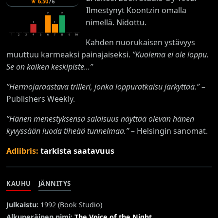
★
6.50
/
6
Ilmestynyt Koontzin omalla
2
2
nimellä. Nidottu.
1
1
1
2
3
4
5
6
7
8
9
10
Kahden nuorukaisen ystävyys
muuttuu karmeaksi painajaiseksi.
”Kuolema ei ole loppu.
Se on kaiken keskipiste...”
”Hermojaraastava trilleri, jonka loppuratkaisu järkyttää.”
–
Publishers Weekly.
”Hänen menestyksensä salaisuus näyttää olevan hänen
kyvyssään luoda tiheää tunnelmaa.”
– Helsingin sanomat.
Adlibris:
tarkista saatavuus
KAUHU
JÄNNITYS
Julkaistu:
1992 (
Book Studio
)
Alkuperäinen nimi:
The Voice of the Night