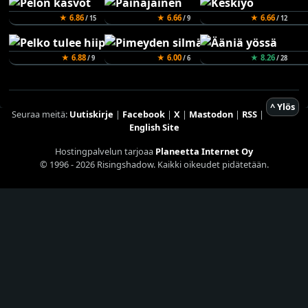
★ 6.86
★ 6.66
★ 6.66
/ 15
/ 9
/ 12
★ 6.88
★ 6.00
★ 8.26
/ 9
/ 6
/ 28
^ Ylös
Seuraa meitä:
Uutiskirje
|
Facebook
|
X
|
Mastodon
|
RSS
|
English Site
Hostingpalvelun tarjoaa
Planeetta Internet Oy
© 1996 - 2026 Risingshadow. Kaikki oikeudet pidätetään.