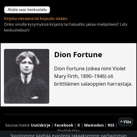
Aloita uusi keskustelu
Kirjoita vieraana tai kirjaudu sisään.
Onko sinulla kysymyksiä kirjasta tai haluatko jakaa mielipiteesi? Liity
keskusteluun!
Dion Fortune
Dion Fortune (oikea nimi Violet
Mary Firth, 1890–1946) oli
brittiläinen salaoppien harrastaja.
^ Ylös
Seuraa meitä:
Uutiskirje
|
Facebook
|
X
|
Mastodon
|
RSS
|
English Site
Sivustomme käyttää evästeitä takaaksemme parhaimman