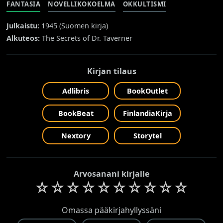
FANTASIA
NOVELLIKOKOELMA
OKKULTISMI
Julkaistu:
1945 (
Suomen kirja
)
Alkuteos:
The Secrets of Dr. Taverner
Kirjan tilaus
Adlibris
BookOutlet
BookBeat
FinlandiaKirja
Nextory
Storytel
Arvosanani kirjalle
☆
☆
☆
☆
☆
☆
☆
☆
☆
☆
Omassa pääkirjahyllyssäni