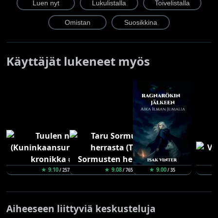
Käyttäjät lukeneet myös
★ 9.10
★ 9.08
★ 9.00
/ 257
/ 765
/ 35
Aiheeseen liittyviä keskusteluja