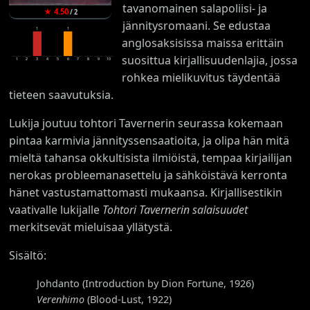
tavanomainen salapoliisi- ja
★
4.50
/
2
jännitysromaani. Se edustaa
1
1
anglosaksisissa maissa erittäin
suosittua kirjallisuudenlajia, jossa
1
2
3
4
5
6
7
8
9
10
rohkea mielikuvitus täydentää
tieteen saavutuksia.
Lukija joutuu tohtori Tavernerin seurassa kokemaan
pintaa karmivia jännityssensaatioita, ja olipa hän mitä
mieltä tahansa okkultisista ilmiöistä, tempaa kirjailijan
nerokas probleemanasettelu ja sähköistävä kerronta
hänet vastustamattomasti mukaansa. Kirjallisestikin
vaativalle lukijalle
Tohtori Tavernerin salaisuudet
merkitsevät mieluisaa yllätystä.
Sisältö:
Johdanto (Introduction by Dion Fortune, 1926)
Verenhimo
(Blood-Lust, 1922)