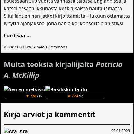
asuessaan 300 vuotta vanhassa talossa Englannissa ja
katsellessaan ikkunasta keskiaikaista hautausmaata.
Siitä lähtien hän jatkoi kirjoittamista – lukuun ottamatta
lyhyttä ajanjaksoa, jona hän aikoi konserttipianistiksi.
Lue lisää ...
Kuva: CC0 1.0/Wikimedia Commons
Muita teoksia kirjailijalta
Patricia
A. McKillip
★ 7.86
★ 7.84
/ 45
/ 69
Kirja-arviot ja kommentit
06.01.2009
Ara