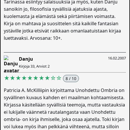
Tarinassa esiintyy salaisuuksia ja myös, kuten Danju
sanoikin jo, filosofisia syvällisiä ajatuksia ajasta,
kuolemasta ja elämästä sekä piirtämisen voimasta.
Kirja on mahtava ja suosittelen sitä kaikille fantasian
ystäville jotka etsivät raikkaan omanlaatuistaan kirjaa
luettavaksi. Arvosana: 10+.
16.02.2007
Danju
Kirjoja 33, Arviot 2
★★★★★★★★☆☆
8 / 10
Patricia A. McKilliipin kirjoittama Unohdettu Ombria on
syvällinen kuvaus kahden eri maailman kohtaamisesta.
Kirjassa käsitellään syvällisiä teemoja, mutta vastauksia
ei lukijalle väännetä rautalangasta vaan Unohdettu
ombria- on kirja ihmiselle, joka osaa ajatella. Toki kirjan
voi lukea myös ihan pelkkänä viihteenä, mutta silloin