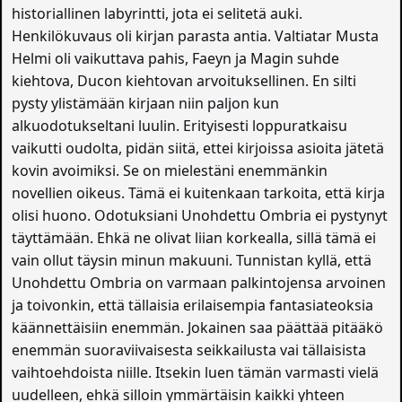
historiallinen labyrintti, jota ei selitetä auki.
Henkilökuvaus oli kirjan parasta antia. Valtiatar Musta
Helmi oli vaikuttava pahis, Faeyn ja Magin suhde
kiehtova, Ducon kiehtovan arvoituksellinen. En silti
pysty ylistämään kirjaan niin paljon kun
alkuodotukseltani luulin. Erityisesti loppuratkaisu
vaikutti oudolta, pidän siitä, ettei kirjoissa asioita jätetä
kovin avoimiksi. Se on mielestäni enemmänkin
novellien oikeus. Tämä ei kuitenkaan tarkoita, että kirja
olisi huono. Odotuksiani Unohdettu Ombria ei pystynyt
täyttämään. Ehkä ne olivat liian korkealla, sillä tämä ei
vain ollut täysin minun makuuni. Tunnistan kyllä, että
Unohdettu Ombria on varmaan palkintojensa arvoinen
ja toivonkin, että tällaisia erilaisempia fantasiateoksia
käännettäisiin enemmän. Jokainen saa päättää pitääkö
enemmän suoraviivaisesta seikkailusta vai tällaisista
vaihtoehdoista niille. Itsekin luen tämän varmasti vielä
uudelleen, ehkä silloin ymmärtäisin kaikki yhteen