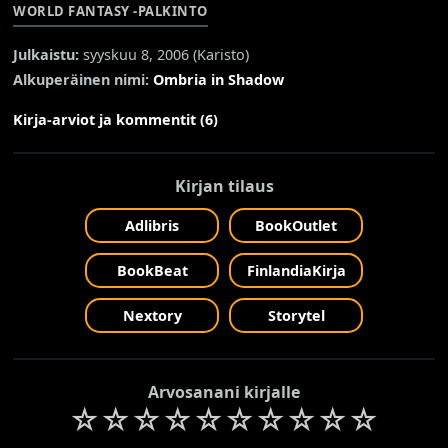
WORLD FANTASY -PALKINTO
Julkaistu:
syyskuu 8, 2006 (
Karisto
)
Alkuperäinen nimi:
Ombria in Shadow
Kirja-arviot ja kommentit (6)
Kirjan tilaus
Adlibris
BookOutlet
BookBeat
FinlandiaKirja
Nextory
Storytel
Arvosanani kirjalle
☆
☆
☆
☆
☆
☆
☆
☆
☆
☆