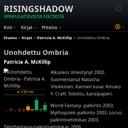
RISINGSHADOW
SPEKULATIIVISTA FIKTIOTA
Koti
Kirjat
Yhteisö
Etusivu
Kirjat
Patricia A. McKillip
Unohdettu Ombria
Unohdettu Ombria
Patricia A. McKillip
Alkuteos ilmestynyt 2002.
Suomentanut Natasha
Vilokkinen. Kannen kuva: Kinuko
★
7.72
/
111
Y. Craft. Sidottu, kansipaperi.
48
World Fantasy -palkinto 2003,
26
19
4
4
4
4
2
Mythopoeic-palkinto 2003. Locus-
1
2
3
4
5
6
7
8
9
10
palkintoehdokas 2003,
Tähtifantasia-palkintoehdokas 2006.