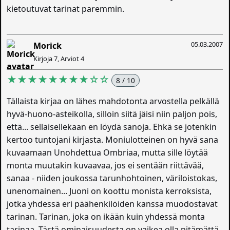
kietoutuvat tarinat paremmin.
05.03.2007
Morick
Kirjoja 7, Arviot 4
★★★★★★★★☆☆
8 / 10
Tällaista kirjaa on lähes mahdotonta arvostella pelkällä
hyvä-huono-asteikolla, silloin siitä jäisi niin paljon pois,
että... sellaisellekaan en löydä sanoja. Ehkä se jotenkin
kertoo tuntojani kirjasta. Moniulotteinen on hyvä sana
kuvaamaan Unohdettua Ombriaa, mutta sille löytää
monta muutakin kuvaavaa, jos ei sentään riittävää,
sanaa - niiden joukossa tarunhohtoinen, väriloistokas,
unenomainen... Juoni on koottu monista kerroksista,
jotka yhdessä eri päähenkilöiden kanssa muodostavat
tarinan. Tarinan, joka on ikään kuin yhdessä monta
tarinaa. Tästä ominaisuudesta on vaikea olla pitämättä.