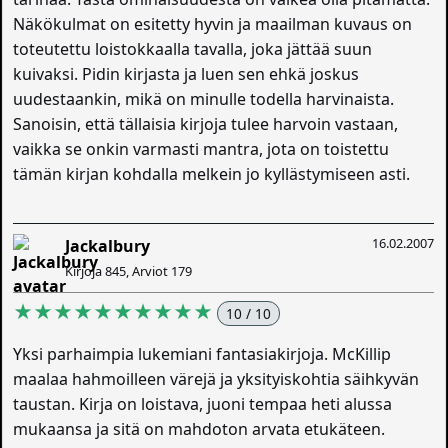
Näkökulmat on esitetty hyvin ja maailman kuvaus on
toteutettu loistokkaalla tavalla, joka jättää suun
kuivaksi. Pidin kirjasta ja luen sen ehkä joskus
uudestaankin, mikä on minulle todella harvinaista.
Sanoisin, että tällaisia kirjoja tulee harvoin vastaan,
vaikka se onkin varmasti mantra, jota on toistettu
tämän kirjan kohdalla melkein jo kyllästymiseen asti.
16.02.2007
Jackalbury
Kirjoja 845, Arviot 179
★★★★★★★★★★
10 / 10
Yksi parhaimpia lukemiani fantasiakirjoja. McKillip
maalaa hahmoilleen värejä ja yksityiskohtia säihkyvän
taustan. Kirja on loistava, juoni tempaa heti alussa
mukaansa ja sitä on mahdoton arvata etukäteen.