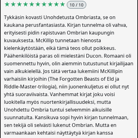
★★★★★★★★★★
10 / 10
Tykkäsin kovasti Unohdetusta Ombriasta, se on
kaukana perusfantasiasta. Kirjan tunnelma oli vahva,
erityisesti pidin rapistuvan Ombrian kaupungin
kuvauksesta. McKillip tunnetaan hienosta
kielenkäytöstään, eikä tämä teos ollut poikkeus.
Päähenkilöistä paras oli mielestäni Ducon. Romaani oli
suomennettu hyvin, olin aiemmin tutustunut kirjailijaan
vain alkukielellä. Jos tätä vertaa lukemiini McKillipin
varhaisiin kirjoihin (The Forgotten Beasts of Eld ja
Riddle-Master-trilogia), niin juonenkuljetus ei ollut nyt
yhtä suoraviivaista. Vanhemmat kirjat joku voisi
luokitella myös nuortenkirjallisuudeksi, mutta
Unohdettu Ombria tuntui selvemmin aikuisille
suunnatulta. Kansikuva sopi hyvin kirjan tunnelmaan,
sen tekijä oli selvästi lukenut Ombrian. Mutta en
varmaankaan kehtaisi näyttäytyä kirjan kanssa