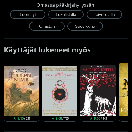
Omassa pääkirjahyllyssäni
Käyttäjät lukeneet myös
★ 9.10
★ 9.08
★ 9.00
★
/ 257
/ 765
/ 545