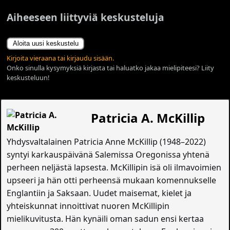
Aiheeseen liittyviä keskusteluja
Aloita uusi keskustelu
Kirjoita vieraana tai kirjaudu sisään.
Onko sinulla kysymyksiä kirjasta tai haluatko jakaa mielipiteesi? Liity
keskusteluun!
Patricia A. McKillip
Yhdysvaltalainen Patricia Anne McKillip (1948–2022)
syntyi karkauspäivänä Salemissa Oregonissa yhtenä
perheen neljästä lapsesta. McKillipin isä oli ilmavoimien
upseeri ja hän otti perheensä mukaan komennukselle
Englantiin ja Saksaan. Uudet maisemat, kielet ja
yhteiskunnat innoittivat nuoren McKillipin
mielikuvitusta. Hän kynäili oman sadun ensi kertaa