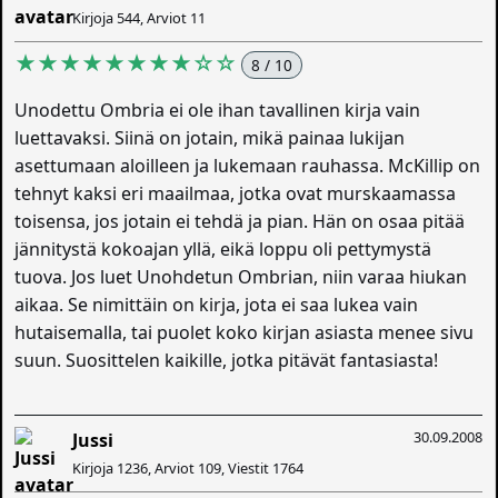
Kirjoja 544, Arviot 11
★★★★★★★★☆☆
8 / 10
Unodettu Ombria ei ole ihan tavallinen kirja vain
luettavaksi. Siinä on jotain, mikä painaa lukijan
asettumaan aloilleen ja lukemaan rauhassa. McKillip on
tehnyt kaksi eri maailmaa, jotka ovat murskaamassa
toisensa, jos jotain ei tehdä ja pian. Hän on osaa pitää
jännitystä kokoajan yllä, eikä loppu oli pettymystä
tuova. Jos luet Unohdetun Ombrian, niin varaa hiukan
aikaa. Se nimittäin on kirja, jota ei saa lukea vain
hutaisemalla, tai puolet koko kirjan asiasta menee sivu
suun. Suosittelen kaikille, jotka pitävät fantasiasta!
30.09.2008
Jussi
Kirjoja 1236, Arviot 109, Viestit 1764