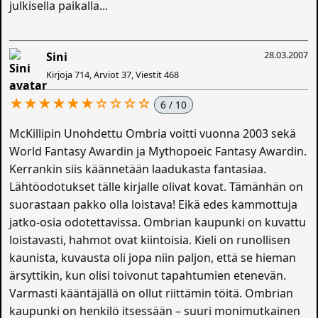
julkisella paikalla...
28.03.2007
Sini
Kirjoja 714, Arviot 37, Viestit 468
★★★★★★☆☆☆☆
6 / 10
McKillipin Unohdettu Ombria voitti vuonna 2003 sekä
World Fantasy Awardin ja Mythopoeic Fantasy Awardin.
Kerrankin siis käännetään laadukasta fantasiaa.
Lähtöodotukset tälle kirjalle olivat kovat. Tämänhän on
suorastaan pakko olla loistava! Eikä edes kammottuja
jatko-osia odotettavissa. Ombrian kaupunki on kuvattu
loistavasti, hahmot ovat kiintoisia. Kieli on runollisen
kaunista, kuvausta oli jopa niin paljon, että se hieman
ärsyttikin, kun olisi toivonut tapahtumien etenevän.
Varmasti kääntäjällä on ollut riittämin töitä. Ombrian
kaupunki on henkilö itsessään – suuri monimutkainen