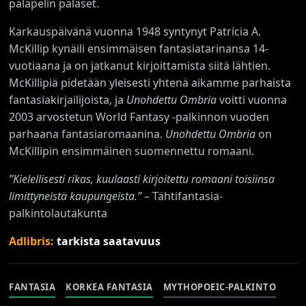
palapelin palaset.
Karkauspäivänä vuonna 1948 syntynyt Patricia A.
McKillip kynäili ensimmäisen fantasiatarinansa 14-
vuotiaana ja on jatkanut kirjoittamista siitä lähtien.
McKillipiä pidetään yleisesti yhtenä aikamme parhaista
fantasiakirjailijoista, ja
Unohdettu Ombria
voitti vuonna
2003 arvostetun World Fantasy -palkinnon vuoden
parhaana fantasiaromaanina.
Unohdettu Ombria
on
McKillipin ensimmäinen suomennettu romaani.
”Kielellisesti rikas, kuulaasti kirjoitettu romaani toisiinsa
limittyneistä kaupungeista.”
– Tähtifantasia-
palkintolautakunta
Adlibris:
tarkista saatavuus
FANTASIA
KORKEA FANTASIA
MYTHOPOEIC-PALKINTO