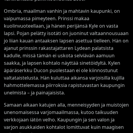
Ombria, maailman vanhin ja mahtavin kaupunki, on
vaipumassa pimeyteen. Prinssi makaa
kuolinvuoteellaan, ja hänen perijänsä Kyle on vasta
lapsi. Pojan pelätty isotäti on juoninut valtaannousuaan
jo liian kauan antaaksen lapsen asettua tielleen. Hän on
ajanut prinssin rakastajattaren Lydean palatsista
kadulle, missä tämän ei uskota selviävän aamuun
saakka, ja lapsen kohtalo näyttää sinetöidyltä. Kylen
äpäräserkku Ducon puolestaan ei ole kiinnostunut
valtataistelusta. Hän kuluttaa aikansa varjoisilla kujilla
hahmottelemassa piirroksia rapistuvastan kaupungin
unelmista – ja painajaisista.
Samaan aikaan katujen alla, menneisyyden ja muistojen
unenomaisessa varjomaailmassa, kutoo taikuuden
verkkojaan iätön velho. Kaupungin ja sen valon ja
varjon asukkaiden kohtalot lomittuvat kuin maagisen