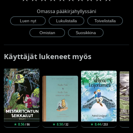
Omassa pääkirjahyllyssäni
Käyttäjät lukeneet myös
★ 8.56
★ 8.50
★ 8.44
★ 
/ 86
/ 32
/ 253