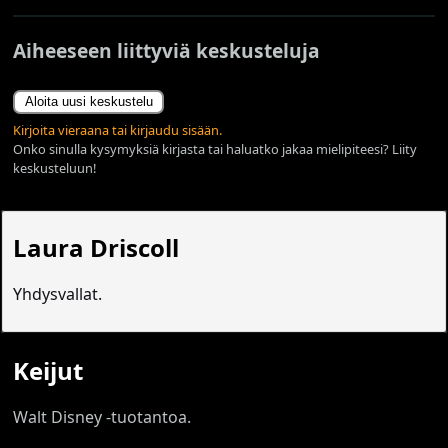
Aiheeseen liittyviä keskusteluja
Aloita uusi keskustelu
Kirjoita vieraana tai kirjaudu sisään.
Onko sinulla kysymyksiä kirjasta tai haluatko jakaa mielipiteesi? Liity
keskusteluun!
Laura Driscoll
Yhdysvallat.
Keijut
Walt Disney -tuotantoa.