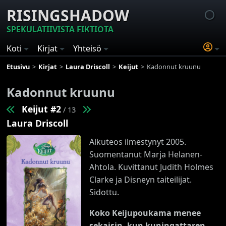
RISINGSHADOW
SPEKULATIIVISTA FIKTIOTA
Koti
Kirjat
Yhteisö
Etusivu
Kirjat
Laura Driscoll
Keijut
Kadonnut kruunu
Kadonnut kruunu
Keijut #2
/ 13
Laura Driscoll
Alkuteos ilmestynyt 2005.
Suomentanut Marja Helanen-
Ahtola. Kuvittanut Judith Holmes
Clarke ja Disneyn taiteilijat.
Sidottu.
Koko Keijupoukama menee
sekaisin, kun kuningattaren