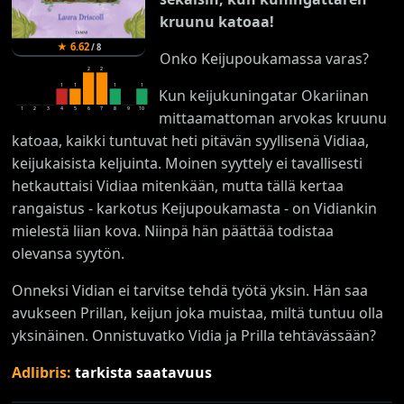
kruunu katoaa!
★
6.62
/
8
Onko Keijupoukamassa varas?
2
2
1
1
1
1
Kun keijukuningatar Okariinan
1
2
3
4
5
6
7
8
9
10
mittaamattoman arvokas kruunu
katoaa, kaikki tuntuvat heti pitävän syyllisenä Vidiaa,
keijukaisista keljuinta. Moinen syyttely ei tavallisesti
hetkauttaisi Vidiaa mitenkään, mutta tällä kertaa
rangaistus - karkotus Keijupoukamasta - on Vidiankin
mielestä liian kova. Niinpä hän päättää todistaa
olevansa syytön.
Onneksi Vidian ei tarvitse tehdä työtä yksin. Hän saa
avukseen Prillan, keijun joka muistaa, miltä tuntuu olla
yksinäinen. Onnistuvatko Vidia ja Prilla tehtävässään?
Adlibris:
tarkista saatavuus