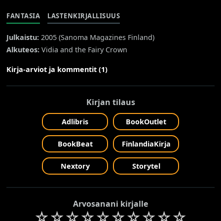
FANTASIA
LASTENKIRJALLISUUS
Julkaistu:
2005 (
Sanoma Magazines Finland
)
Alkuteos:
Vidia and the Fairy Crown
Kirja-arviot ja kommentit (1)
Kirjan tilaus
Adlibris
BookOutlet
BookBeat
FinlandiaKirja
Nextory
Storytel
Arvosanani kirjalle
☆
☆
☆
☆
☆
☆
☆
☆
☆
☆