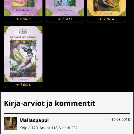
★ 6.14
★ 7.34
★ 7.26
/ 7
/ 3
/ 4
★ 7.66
/ 6
Kirja-arviot ja kommentit
16.03.2018
Mallaspappi
Kirjoja 120, Arviot 118, Viestit 232