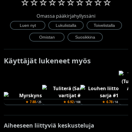
☆
☆
☆
☆
☆
☆
☆
☆
☆
☆
Omassa pääkirjahyllyssäni
Käyttäjät lukeneet myös
★ 7.88
★ 6.92
★ 6.78
/ 25
/ 108
/ 14
Aiheeseen liittyviä keskusteluja