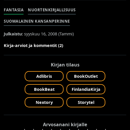
FANTASIA
NUORTENKIRJALLISUUS
SUOMALAINEN KANSANPERINNE
Julkaistu:
syyskuu 16, 2008 (
Tammi
)
Kirja-arviot ja kommentit (2)
Kirjan tilaus
Adlibris
BookOutlet
BookBeat
FinlandiaKirja
Nextory
Storytel
Arvosanani kirjalle