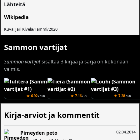
Lähteitä
Wikipedia
Kuva: Jari Kivelä/Tammi/2020
Sammon vartijat
Sammon vartijat
sisältää 3 kirjaa ja sarja on kokonaan
valmis.
★ 6.92
★ 7.16
★ 7.28
/ 108
/ 79
/ 68
Kirja-arviot ja kommentit
02.04.2014
Pimeyden peto