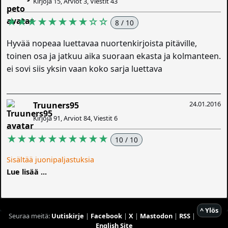
Kirjoja 15, Arviot 3, Viestit 43
★★★★★★★★☆☆
8 / 10
Hyvää nopeaa luettavaa nuortenkirjoista pitäville,
toinen osa ja jatkuu aika suoraan ekasta ja kolmanteen.
ei sovi siis yksin vaan koko sarja luettava
24.01.2016
Truuners95
Kirjoja 91, Arviot 84, Viestit 6
★★★★★★★★★★
10 / 10
Sisältää juonipaljastuksia
Lue lisää ...
^ Ylös
Seuraa meitä:
Uutiskirje
|
Facebook
|
X
|
Mastodon
|
RSS
|
English Site