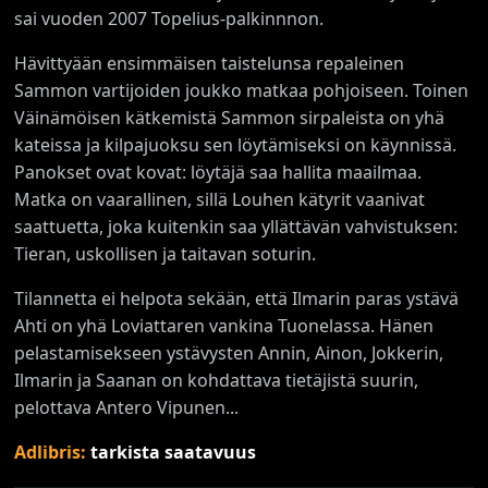
sai vuoden 2007 Topelius-palkinnnon.
Hävittyään ensimmäisen taistelunsa repaleinen
Sammon vartijoiden joukko matkaa pohjoiseen. Toinen
Väinämöisen kätkemistä Sammon sirpaleista on yhä
kateissa ja kilpajuoksu sen löytämiseksi on käynnissä.
Panokset ovat kovat: löytäjä saa hallita maailmaa.
Matka on vaarallinen, sillä Louhen kätyrit vaanivat
saattuetta, joka kuitenkin saa yllättävän vahvistuksen:
Tieran, uskollisen ja taitavan soturin.
Tilannetta ei helpota sekään, että Ilmarin paras ystävä
Ahti on yhä Loviattaren vankina Tuonelassa. Hänen
pelastamisekseen ystävysten Annin, Ainon, Jokkerin,
Ilmarin ja Saanan on kohdattava tietäjistä suurin,
pelottava Antero Vipunen...
Adlibris:
tarkista saatavuus