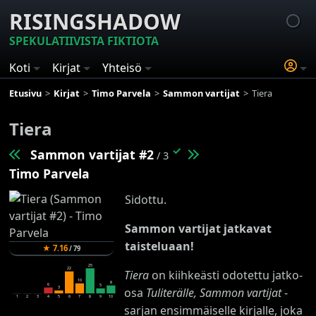
RISINGSHADOW
SPEKULATIIVISTA FIKTIOTA
Koti
Kirjat
Yhteisö
Etusivu
Kirjat
Timo Parvela
Sammon vartijat
Tiera
Tiera
✓
Sammon vartijat #2
/ 3
Timo Parvela
Sidottu.
Sammon vartijat jatkavat
taisteluaan!
★
7.16
/
79
25
22
Tiera
on kiihkeästi odotettu jatko-
10
8
6
5
3
osa
Tuliterälle, Sammon vartijat
-
1
2
3
4
5
6
7
8
9
10
sarjan ensimmäiselle kirjalle, joka