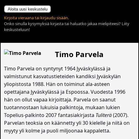
Aloita uusi keskustelu
Kirjoita vieraana tai kirjaudu sisään.
Onko sinulla kysymyksiä kirjasta tai haluatko jakaa mielipiteesi? Liity
keskusteluun!
Timo Parvela
Timo Parvela on syntynyt 1964 Jyväskylässä ja
valmistunut kasvatustieteiden kandiksi Jyväskylän
yliopistosta 1988. Hän on toiminut ala-asteen
opettajana Jyväskylässä ja Espoossa. Vuodesta 1996
hän on ollut vapaa kirjoittaja. Parvela on saanut
tuotannostaan lukuisia palkintoja, mukaan lukien
Topelius-palkinto 2007 fantasiakirjasta
Tuliterä
(2007).
Parvelan teoksia on käännetty yli 30 kielelle ja niitä on
myyty yli kolme ja puoli miljoonaa kappaletta.