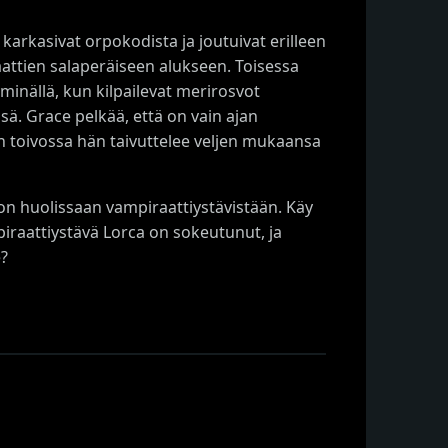
rkasivat orpokodista ja joutuivat erilleen
attien salaperäiseen alukseen. Toisessa
minällä, kun kilpailevat merirosvot
sä. Grace pelkää, että on vain ajan
n toivossa hän taivuttelee veljen mukaansa
on huolissaan vampiraattiystävistään. Käy
mpiraattiystävä Lorca on sokeutunut, ja
e?