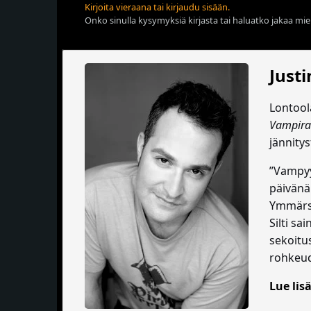
Kirjoita vieraana tai kirjaudu sisään.
Onko sinulla kysymyksiä kirjasta tai haluatko jakaa miel
Just
Lontool
Vampira
jännitys
”Vampyy
päivänä 
Ymmärsin
Silti sa
sekoitu
rohkeud
Lue lisä