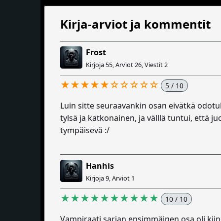
Kirja-arviot ja kommentit
Frost
Kirjoja 55, Arviot 26, Viestit 2
★★★★★☆☆☆☆☆
5 / 10
Luin sitte seuraavankin osan eivätkä odotuk
tylsä ja katkonainen, ja välllä tuntui, että 
tympäisevä :/
Hanhis
Kirjoja 9, Arviot 1
★★★★★★★★★★
10 / 10
Vampiraati sarjan ensimmäinen osa oli kiino