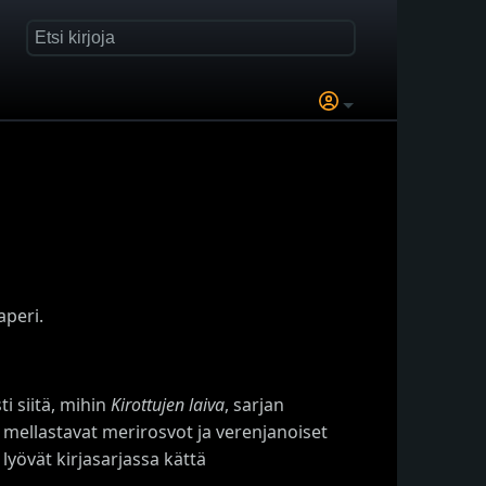
aperi.
i siitä, mihin
Kirottujen laiva
, sarjan
 mellastavat merirosvot ja verenjanoiset
 lyövät kirjasarjassa kättä