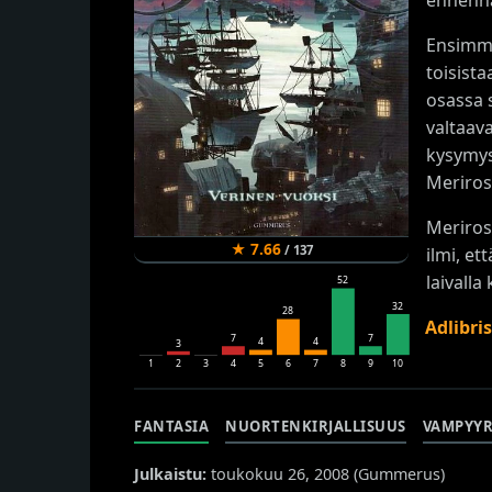
Ensimmä
toisist
osassa 
valtaav
kysymys
Meriros
Meriros
★
7.66
/
137
ilmi, et
laivalla
52
32
28
Adlibri
7
7
4
4
3
1
2
3
4
5
6
7
8
9
10
FANTASIA
NUORTENKIRJALLISUUS
VAMPYYR
Julkaistu:
toukokuu 26, 2008 (
Gummerus
)