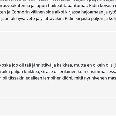
rirosvoakatemia ja lopun huikeat tapahtumat. Pidin kovasti
acen ja Connorin välinen side alkoi kirjassa hajoamaan ja tyt
 sarjaan oli hyvä veto ja yllättäväkin. Pidin kirjasta paljon ja
oska joo oli tää jännittävä ja kaikkea, mutta en oikein olisi
aika paljon kaikkea, Grace oli erilainen kuin ensimmäisessä
n oli tässäkin edelleen lempihenkilöni, mitä nyt hivenen m