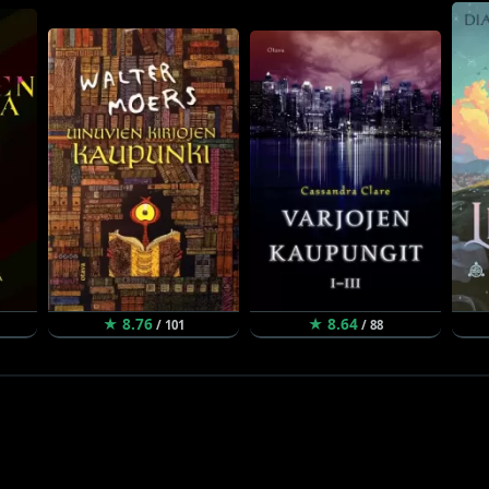
★ 8.76
★ 8.64
/ 101
/ 88