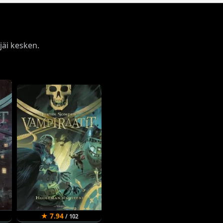
äi kesken.
★ 7.94
/ 102