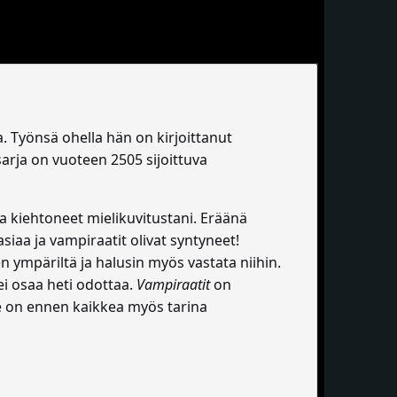
 Työnsä ohella hän on kirjoittanut
sarja on vuoteen 2505 sijoittuva
a kiehtoneet mielikuvitustani. Eräänä
siaa ja vampiraatit olivat syntyneet!
n ympäriltä ja halusin myös vastata niihin.
a ei osaa heti odottaa.
Vampiraatit
on
e on ennen kaikkea myös tarina