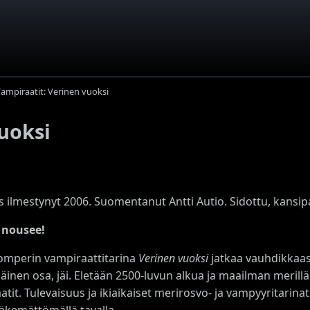
ampiraatit: Verinen vuoksi
uoksi
s ilmestynyt 2006. Suomentanut Antti Autio. Sidottu, kansip
 nousee!
Somperin vampiraattitarina
Verinen vuoksi
jatkaa vauhdikkaast
inen osa, jäi. Eletään 2500-luvun alkua ja maailman merillä
tit. Tulevaisuus ja ikiaikaiset merirosvo- ja vampyyritarinat
kemättömällä tavalla.