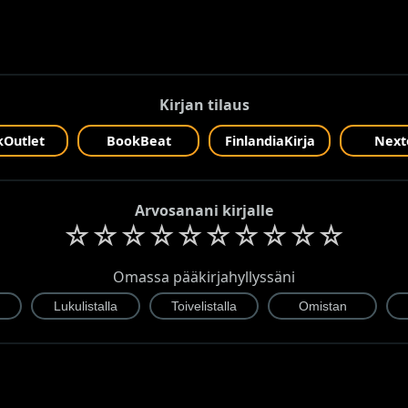
Kirjan tilaus
Outlet
BookBeat
FinlandiaKirja
Next
Arvosanani kirjalle
☆
☆
☆
☆
☆
☆
☆
☆
☆
☆
Omassa pääkirjahyllyssäni