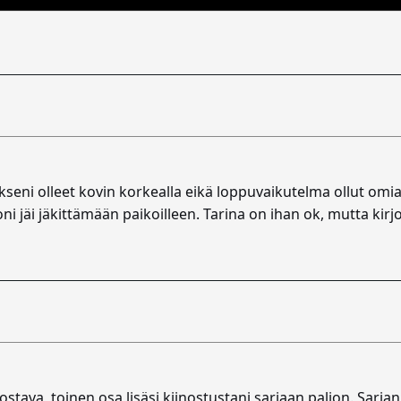
seni olleet kovin korkealla eikä loppuvaikutelma ollut omia
juoni jäi jäkittämään paikoilleen. Tarina on ihan ok, mutta kir
stava, toinen osa lisäsi kiinostustani sarjaan paljon. Sarjan