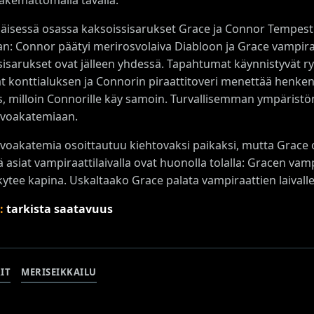
isessä osassa kaksoissisarukset Grace ja Connor Tempest ka
aan: Connor päätyi merirosvolaiva Diabloon ja Grace vampira
sisarukset ovat jälleen yhdessä. Tapahtumat käynnistyvät ry
at konttialuksen ja Connorin piraattitoveri menettää henken
, milloin Connorille käy samoin. Turvallisemman ympäristö
voakatemiaan.
voakatemia osoittautuu kiehtovaksi paikaksi, mutta Grace 
tä asiat vampiraattilaivalla ovat huonolla tolalla: Gracen va
 kytee kapina. Uskaltaako Grace palata vampiraattien laivall
s:
tarkista saatavuus
IT
MERISEIKKAILU