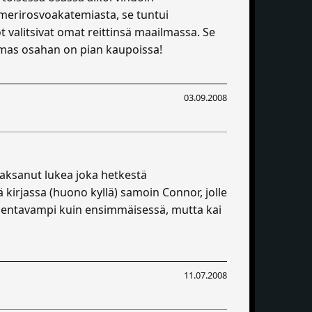
 merirosvoakatemiasta, se tuntui
öt valitsivat omat reittinsä maailmassa. Se
 kolmas osahan on pian kaupoissa!
03.09.2008
 jaksanut lukea joka hetkestä
 kirjassa (huono kyllä) samoin Connor, jolle
asentavampi kuin ensimmäisessä, mutta kai
11.07.2008