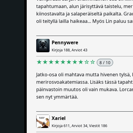
tapahtumaan, alun järisyttävä taistelu, me
kiinostavalta ja salaperäiseltä paikalta. Gr
oli teityllä lailla haikeaa... Myös Lin paluu
Pennywere
Kirjoja 188, Arviot 43
★★★★★★★★☆☆
8 / 10
Jatko-osa oli mahtava mutta hivenen tylsä, k
merirosvoakatemiassa. Lisäks tässä tapahti 
päinvastoin muutos oli vain mukava. Lorca
sen nyt ymmärtää.
Xariel
Kirjoja 611, Arviot 34, Viestit 186