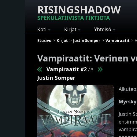
RISINGSHADOW
SPEKULATIIVISTA FIKTIOTA
Koti
Kirjat
Yhteisö
Etusivu
Kirjat
Justin Somper
Vampiraatit
V
Vampiraatit: Verinen v
Vampiraatit #2
/ 3
Justin Somper
Alkuteo
Myrsky
Justin 
ensimmä
vampiraa
ennennä