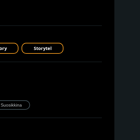
ory
Storytel