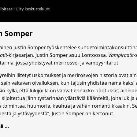
ipiteesi? Liity keskusteluun!
in Somper
ainen Justin Somper työskentelee suhdetoimintakonsulttina.
atit
-kirjasarjan. Justin Somper asuu Lontoossa
. Vampiraatit
-
tarina, jossa yhdistyvät merirosvo- ja vampyyritarut.
reihin liitetyt uskomukset ja merirosvojen historia ovat ain
sain valtavan oivalluksen, kun tajusin yhdistää nämä kaksi a
 kyllä, että lukijoilla on vahvat ennakko-odotukset aiheide
in sijoitettua jännitystarinaan yllättäviä käänteitä, joita lukij
s toimintaa, huumoria, kauhua ja vähän romantiikkaakin. S
esta ja ystävyydestä”, Justin Somper on kertonut.
ä ...