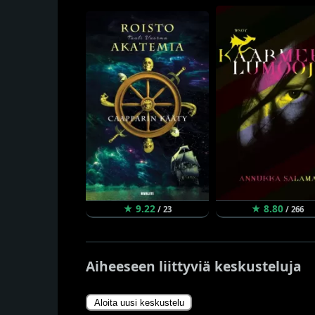
★ 9.22
★ 8.80
/ 23
/ 266
Aiheeseen liittyviä keskusteluja
Aloita uusi keskustelu