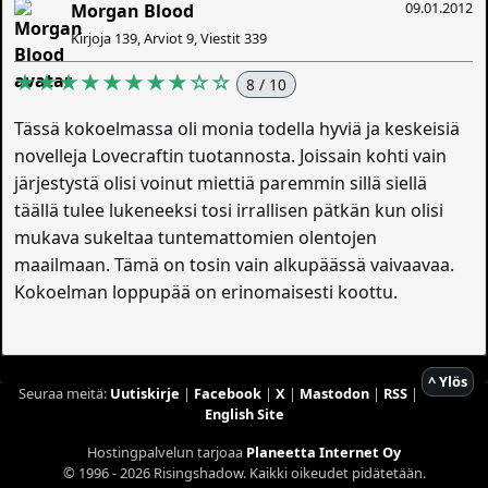
09.01.2012
Morgan Blood
Kirjoja 139, Arviot 9, Viestit 339
★★★★★★★★☆☆
8 / 10
Tässä kokoelmassa oli monia todella hyviä ja keskeisiä
novelleja Lovecraftin tuotannosta. Joissain kohti vain
järjestystä olisi voinut miettiä paremmin sillä siellä
täällä tulee lukeneeksi tosi irrallisen pätkän kun olisi
mukava sukeltaa tuntemattomien olentojen
maailmaan. Tämä on tosin vain alkupäässä vaivaavaa.
Kokoelman loppupää on erinomaisesti koottu.
^ Ylös
Seuraa meitä:
Uutiskirje
|
Facebook
|
X
|
Mastodon
|
RSS
|
English Site
Hostingpalvelun tarjoaa
Planeetta Internet Oy
© 1996 - 2026 Risingshadow. Kaikki oikeudet pidätetään.