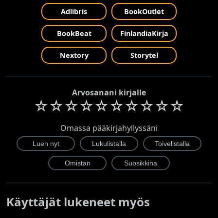
Adlibris
BookOutlet
BookBeat
FinlandiaKirja
Nextory
Storytel
Arvosanani kirjalle
☆
☆
☆
☆
☆
☆
☆
☆
☆
☆
Omassa pääkirjahyllyssäni
Käyttäjät lukeneet myös