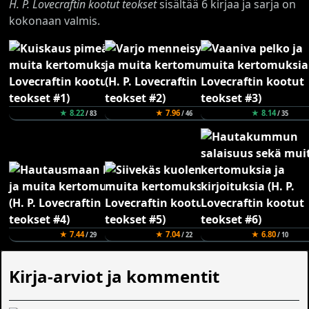
H. P. Lovecraftin kootut teokset
sisältää 6 kirjaa ja sarja on
kokonaan valmis.
★ 8.22
★ 7.96
★ 8.14
/ 83
/ 46
/ 35
★ 7.44
★ 7.04
★ 6.80
/ 29
/ 22
/ 10
Kirja-arviot ja kommentit