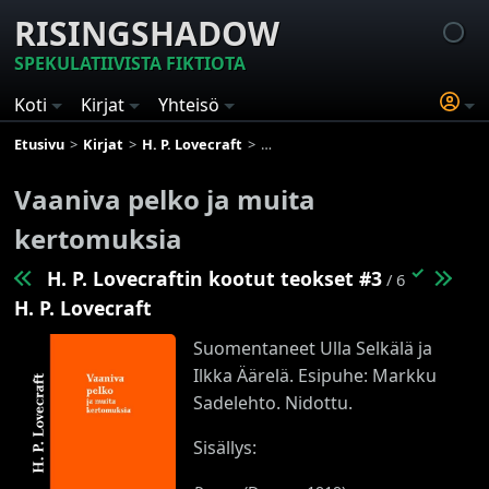
RISINGSHADOW
SPEKULATIIVISTA FIKTIOTA
Koti
Kirjat
Yhteisö
Etusivu
Kirjat
H. P. Lovecraft
H. P. Lovecraftin kootut teokset
Vaaniva pelko ja muita
kertomuksia
✓
H. P. Lovecraftin kootut teokset #3
/ 6
H. P. Lovecraft
Suomentaneet Ulla Selkälä ja
Ilkka Äärelä. Esipuhe: Markku
Sadelehto. Nidottu.
Sisällys: