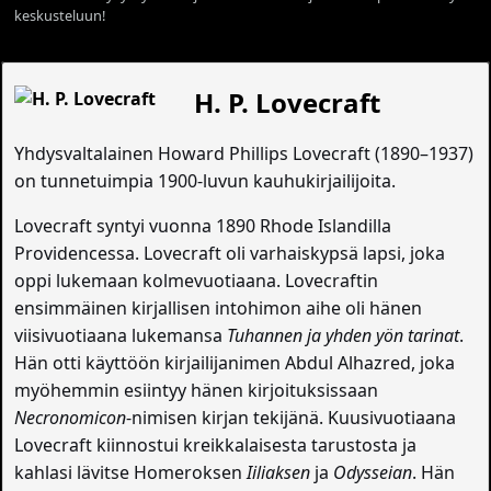
keskusteluun!
H. P. Lovecraft
Yhdysvaltalainen Howard Phillips Lovecraft (1890–1937)
on tunnetuimpia 1900-luvun kauhukirjailijoita.
Lovecraft syntyi vuonna 1890 Rhode Islandilla
Providencessa. Lovecraft oli varhaiskypsä lapsi, joka
oppi lukemaan kolmevuotiaana. Lovecraftin
ensimmäinen kirjallisen intohimon aihe oli hänen
viisivuotiaana lukemansa
Tuhannen ja yhden yön tarinat
.
Hän otti käyttöön kirjailijanimen Abdul Alhazred, joka
myöhemmin esiintyy hänen kirjoituksissaan
Necronomicon
-nimisen kirjan tekijänä. Kuusivuotiaana
Lovecraft kiinnostui kreikkalaisesta tarustosta ja
kahlasi lävitse Homeroksen
Iiliaksen
ja
Odysseian
. Hän