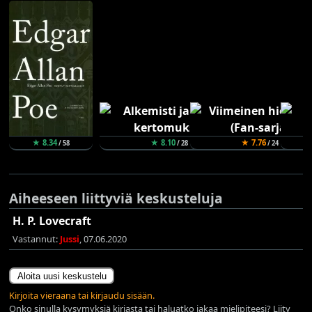
★ 8.34
★ 8.10
★ 7.76
/ 58
/ 28
/ 24
Aiheeseen liittyviä keskusteluja
H. P. Lovecraft
Vastannut:
Jussi
, 07.06.2020
Aloita uusi keskustelu
Kirjoita vieraana tai kirjaudu sisään.
Onko sinulla kysymyksiä kirjasta tai haluatko jakaa mielipiteesi? Liity