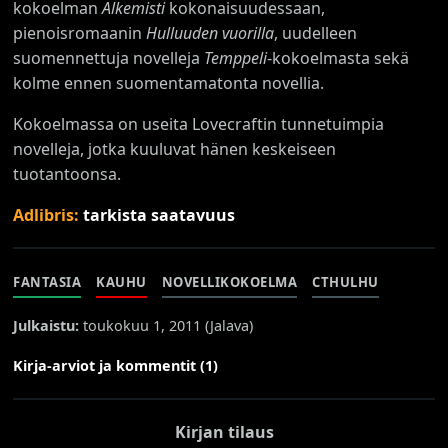
kokoelman
Alkemisti
kokonaisuudessaan,
pienoisromaanin
Hulluuden vuorilla
, uudelleen
suomennettuja novelleja
Temppeli
-kokoelmasta sekä
kolme ennen suomentamatonta novellia.
Kokoelmassa on useita Lovecraftin tunnetuimpia
novelleja, jotka kuuluvat hänen keskeiseen
tuotantoonsa.
Adlibris:
tarkista saatavuus
FANTASIA
KAUHU
NOVELLIKOKOELMA
CTHULHU
Julkaistu:
toukokuu 1, 2011 (
Jalava
)
Kirja-arviot ja kommentit (1)
Kirjan tilaus