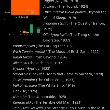
Dagon
(Dagon, 1919)
Ajokoira
(The Hound, 1924)
Unen muurin tuolla puolen
(Beyond the
Wall of Sleep, 1919)
★
8.14
/
35
Iranonin etsintä
(The Quest of Iranon,
17
9
1935)
4
3
1
1
Olio kynnyksellä
(The Thing on the
1
2
3
4
5
6
7
8
9
10
Doorstep, 1937)
Vaaniva pelko
(The Lurking Fear, 1923)
Erich Zannin musiikki
(The Music of Erich Zann, 1922)
Rajan takaa
(From Beyond, 1934)
Alkemisti
(The Alchemist, 1916)
Hypnos
(Hypnos, 1923)
Sarnathin tuho
(The Doom that Came to Sarnath, 1920)
Toiset jumalat
(The Other Gods, 1933)
Valkoinen laiva
(The White Ship, 1919)
Hän
(He, 1926)
Nimetön
(The Unnamable, 1925)
Kamala ukko
(The Terrible Old Man, 1921)
Talo usvan keskellä
(The Strange High House in the Mist,