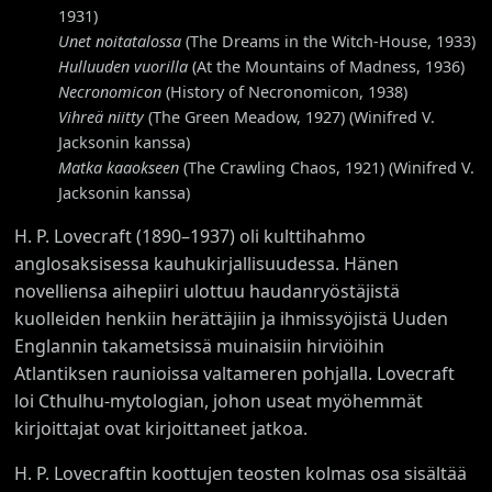
1931)
Unet noitatalossa
(The Dreams in the Witch-House, 1933)
Hulluuden vuorilla
(At the Mountains of Madness, 1936)
Necronomicon
(History of Necronomicon, 1938)
Vihreä niitty
(The Green Meadow, 1927) (Winifred V.
Jacksonin kanssa)
Matka kaaokseen
(The Crawling Chaos, 1921) (Winifred V.
Jacksonin kanssa)
H. P. Lovecraft (1890–1937) oli kulttihahmo
anglosaksisessa kauhukirjallisuudessa. Hänen
novelliensa aihepiiri ulottuu haudanryöstäjistä
kuolleiden henkiin herättäjiin ja ihmissyöjistä Uuden
Englannin takametsissä muinaisiin hirviöihin
Atlantiksen raunioissa valtameren pohjalla. Lovecraft
loi Cthulhu-mytologian, johon useat myöhemmät
kirjoittajat ovat kirjoittaneet jatkoa.
H. P. Lovecraftin koottujen teosten kolmas osa sisältää