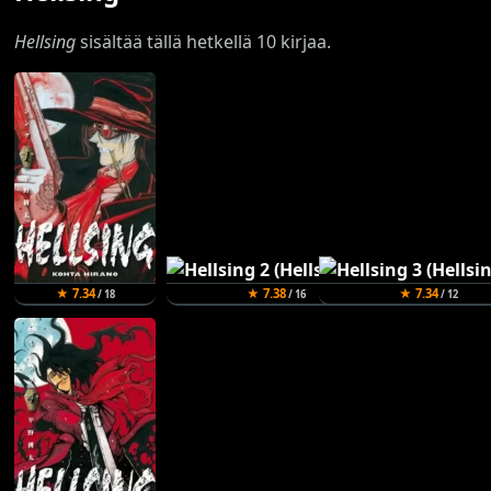
Hellsing
sisältää tällä hetkellä 10 kirjaa.
★ 7.34
★ 7.38
★ 7.34
/ 18
/ 16
/ 12