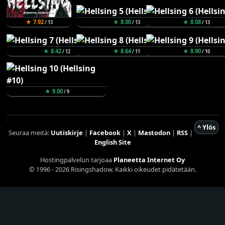
★ 7.92
★ 8.00
★ 8.08
/ 13
/ 13
/ 13
★ 8.42
★ 8.64
★ 8.90
/ 12
/ 11
/ 10
★ 9.00
/ 9
^ Ylös
Seuraa meitä:
Uutiskirje
|
Facebook
|
X
|
Mastodon
|
RSS
|
English Site
Hostingpalvelun tarjoaa
Planeetta Internet Oy
© 1996 - 2026 Risingshadow. Kaikki oikeudet pidätetään.