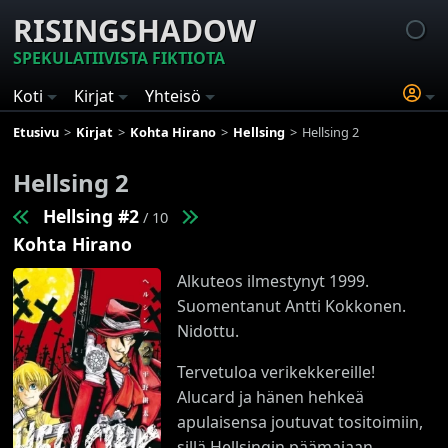
RISINGSHADOW
SPEKULATIIVISTA FIKTIOTA
Koti
Kirjat
Yhteisö
Etusivu
Kirjat
Kohta Hirano
Hellsing
Hellsing 2
Hellsing 2
Hellsing #2
/ 10
Kohta Hirano
Alkuteos ilmestynyt 1999.
Suomentanut Antti Kokkonen.
Nidottu.
Tervetuloa verikekkereille!
Alucard ja hänen hehkeä
apulaisensa joutuvat tositoimiin,
sillä Hellsingin päämajaan