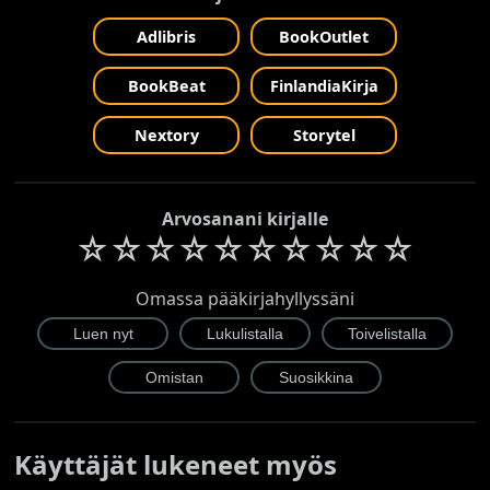
Adlibris
BookOutlet
BookBeat
FinlandiaKirja
Nextory
Storytel
Arvosanani kirjalle
☆
☆
☆
☆
☆
☆
☆
☆
☆
☆
Omassa pääkirjahyllyssäni
Käyttäjät lukeneet myös