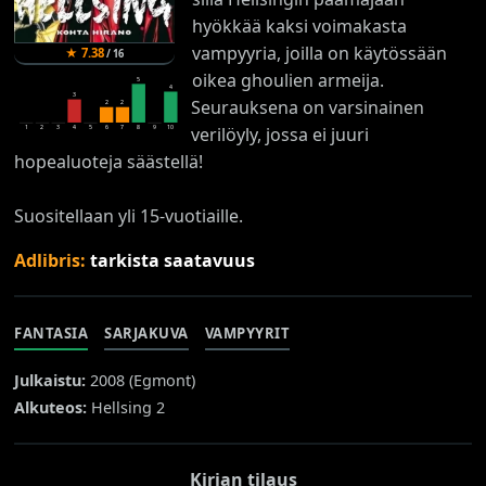
hyökkää kaksi voimakasta
vampyyria, joilla on käytössään
★
7.38
/
16
oikea ghoulien armeija.
5
4
3
Seurauksena on varsinainen
2
2
verilöyly, jossa ei juuri
1
2
3
4
5
6
7
8
9
10
hopealuoteja säästellä!
Suositellaan yli 15-vuotiaille.
Adlibris:
tarkista saatavuus
FANTASIA
SARJAKUVA
VAMPYYRIT
Julkaistu:
2008 (
Egmont
)
Alkuteos:
Hellsing 2
Kirjan tilaus