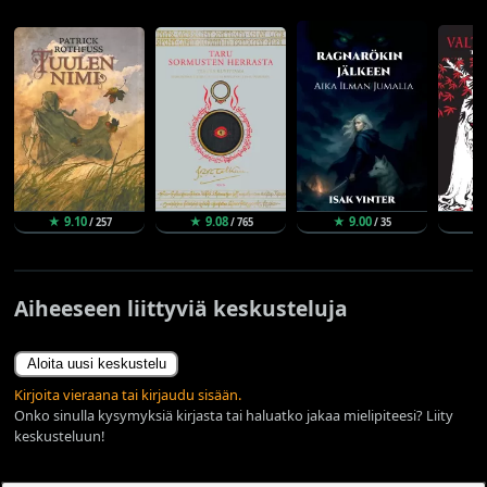
★ 9.10
★ 9.08
★ 9.00
★ 
/ 257
/ 765
/ 35
Aiheeseen liittyviä keskusteluja
Aloita uusi keskustelu
Kirjoita vieraana tai kirjaudu sisään.
Onko sinulla kysymyksiä kirjasta tai haluatko jakaa mielipiteesi? Liity
keskusteluun!