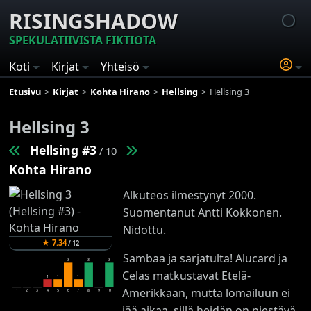
RISINGSHADOW
SPEKULATIIVISTA FIKTIOTA
Koti
Kirjat
Yhteisö
Etusivu
Kirjat
Kohta Hirano
Hellsing
Hellsing 3
Hellsing 3
Hellsing #3
/ 10
Kohta Hirano
Alkuteos ilmestynyt 2000.
Suomentanut Antti Kokkonen.
Nidottu.
★
7.34
/
12
Sambaa ja sarjatulta! Alucard ja
3
3
3
Celas matkustavat Etelä-
1
1
1
Amerikkaan, mutta lomailuun ei
1
2
3
4
5
6
7
8
9
10
jää aikaa, sillä heidän on piestävä