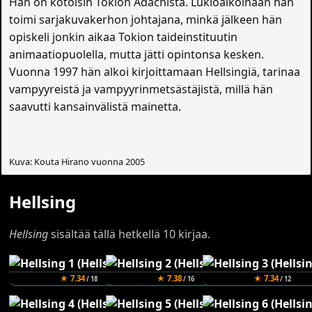
Hän on kotoisin Tokion Adachista. Lukioaikoinaan hän
toimi sarjakuvakerhon johtajana, minkä jälkeen hän
opiskeli jonkin aikaa Tokion taideinstituutin
animaatiopuolella, mutta jätti opintonsa kesken.
Vuonna 1997 hän alkoi kirjoittamaan Hellsingiä, tarinaa
vampyyreistä ja vampyyrinmetsästäjistä, millä hän
saavutti kansainvälistä mainetta.
Kuva: Kouta Hirano vuonna 2005
Hellsing
Hellsing
sisältää tällä hetkellä 10 kirjaa.
★ 7.34
★ 7.38
★ 7.34
/ 18
/ 16
/ 12