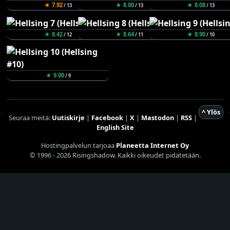
★ 7.92
★ 8.00
★ 8.08
/ 13
/ 13
/ 13
★ 8.42
★ 8.64
★ 8.90
/ 12
/ 11
/ 10
★ 9.00
/ 9
^ Ylös
Seuraa meitä:
Uutiskirje
|
Facebook
|
X
|
Mastodon
|
RSS
|
English Site
Hostingpalvelun tarjoaa
Planeetta Internet Oy
© 1996 - 2026 Risingshadow. Kaikki oikeudet pidätetään.