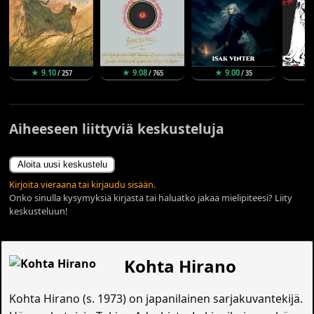
★ 9.10
★ 9.08
★ 9.00
★ 
/ 257
/ 765
/ 35
Aiheeseen liittyviä keskusteluja
Aloita uusi keskustelu
Kirjoita vieraana tai kirjaudu sisään.
Onko sinulla kysymyksiä kirjasta tai haluatko jakaa mielipiteesi? Liity
keskusteluun!
Kohta Hirano
Kohta Hirano (s. 1973) on japanilainen sarjakuvantekijä.