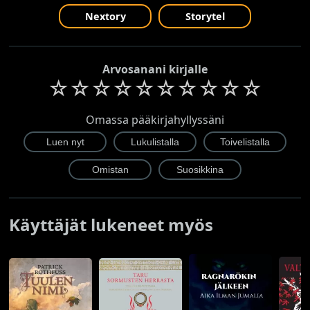
Nextory
Storytel
Arvosanani kirjalle
☆
☆
☆
☆
☆
☆
☆
☆
☆
☆
Omassa pääkirjahyllyssäni
Käyttäjät lukeneet myös