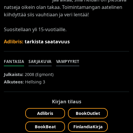
natseja oikein olan takaa. Toimintamangan aatelinen
kiihdyttää siis vauhtiaan ja veri lentää!
Suositellaan yli 15-vuotiaille.
Adlibris:
tarkista saatavuus
FANTASIA
SARJAKUVA
VAMPYYRIT
Julkaistu:
2008 (
Egmont
)
Alkuteos:
Hellsing 3
Kirjan tilaus
Adlibris
BookOutlet
BookBeat
FinlandiaKirja