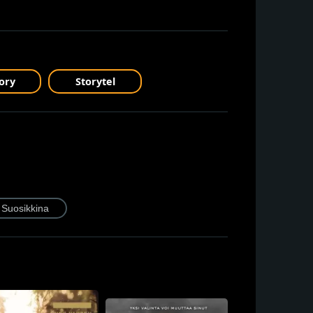
ory
Storytel