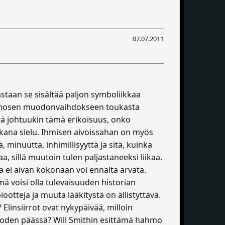
07.07.2011
eastaan se sisältää paljon symboliikkaa
 perhosen muodonvaihdokseen toukasta
stä johtuukin tämä erikoisuus, onko
kana sielu. Ihmisen aivoissahan on myös
inuutta, inhimillisyyttä ja sitä, kuinka
aa, sillä muutoin tulen paljastaneeksi liikaa.
a ei aivan kokonaan voi ennalta arvata.
ä voisi olla tulevaisuuden historian
iootteja ja muuta lääkitystä on ällistyttävä.
linsiirrot ovat nykypäivää, milloin
vuoden päässä? Will Smithin esittämä hahmo