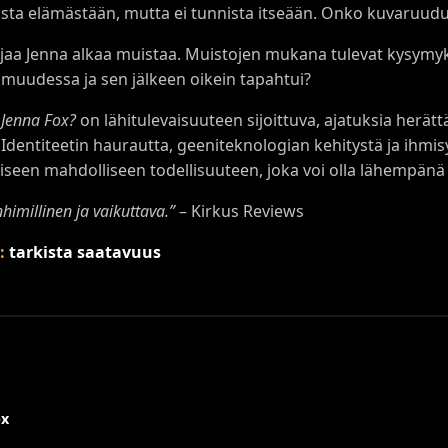
ta elämästään, mutta ei tunnista itseään. Onko kuvaruudu
ljaa Jenna alkaa muistaa. Muistojen mukana tulevat kysymyks
muudessa ja sen jälkeen oikein tapahtui?
 Jenna Fox?
on lähitulevaisuuteen sijoittuva, ajatuksia herätt
 Identiteetin haurautta, geeniteknologian kehitystä ja ihmis
iseen mahdolliseen todellisuuteen, joka voi olla lähempän
nhimillinen ja vaikuttava.”
– Kirkus Reviews
s:
tarkista saatavuus
ox