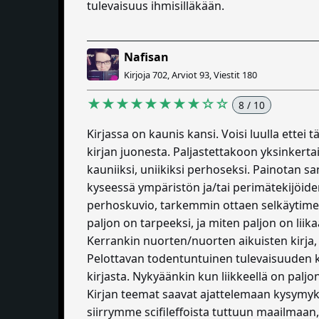
tulevaisuus ihmisilläkään.
Nafisan
Kirjoja 702, Arviot 93, Viestit 180
★★★★★★★★☆☆
8 / 10
Kirjassa on kaunis kansi. Voisi luulla ettei
kirjan juonesta. Paljastettakoon yksinker
kauniiksi, uniikiksi perhoseksi. Painotan s
kyseessä ympäristön ja/tai perimätekijöid
perhoskuvio, tarkemmin ottaen selkäytimen 
paljon on tarpeeksi, ja miten paljon on liika
Kerrankin nuorten/nuorten aikuisten kirja, 
Pelottavan todentuntuinen tulevaisuuden ku
kirjasta. Nykyäänkin kun liikkeellä on paljo
Kirjan teemat saavat ajattelemaan kysymyksi
siirrymme scifileffoista tuttuun maailmaa