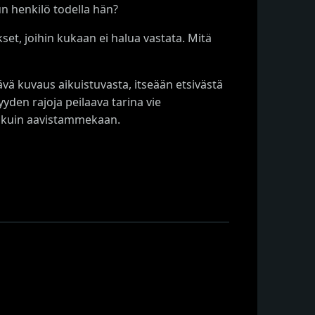
n henkilö todella hän?
et, joihin kukaan ei halua vastata. Mitä
ävä kuvaus aikuistuvasta, itseään etsivästä
yyden rajoja peilaava tarina vie
ä kuin aavistammekaan.