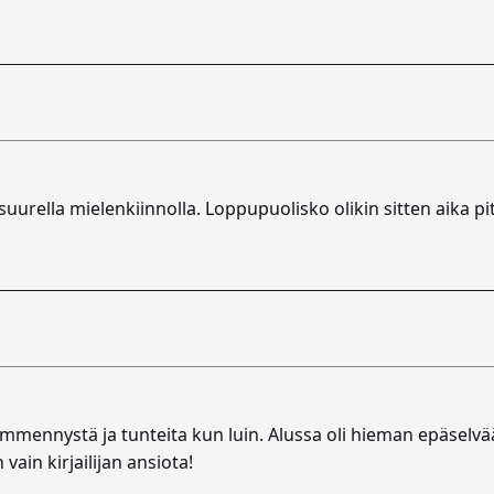
 suurella mielenkiinnolla. Loppupuolisko olikin sitten aika pi
 hämmennystä ja tunteita kun luin. Alussa oli hieman epäselv
vain kirjailijan ansiota!