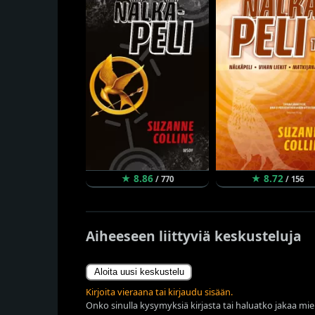
★ 8.86
★ 8.72
/ 770
/ 156
Aiheeseen liittyviä keskusteluja
Aloita uusi keskustelu
Kirjoita vieraana tai kirjaudu sisään.
Onko sinulla kysymyksiä kirjasta tai haluatko jakaa miel