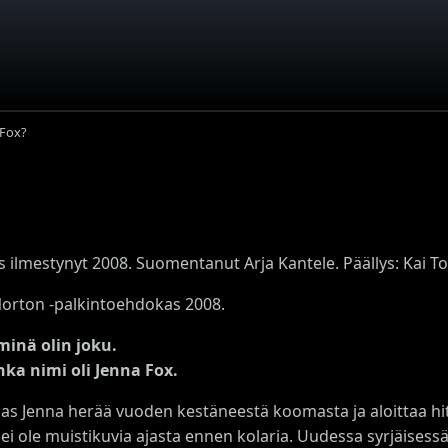
 Fox?
s ilmestynyt 2008. Suomentanut Arja Kantele. Päällys: Kai To
orton -palkintoehdokas 2008.
inä olin joku.
nka nimi oli Jenna Fox.
ias Jenna herää vuoden kestäneestä koomasta ja aloittaa 
 ei ole muistikuvia ajasta ennen kolaria. Uudessa syrjäisess