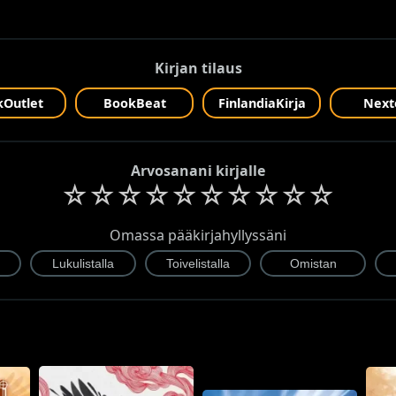
Kirjan tilaus
Outlet
BookBeat
FinlandiaKirja
Next
Arvosanani kirjalle
☆
☆
☆
☆
☆
☆
☆
☆
☆
☆
Omassa pääkirjahyllyssäni