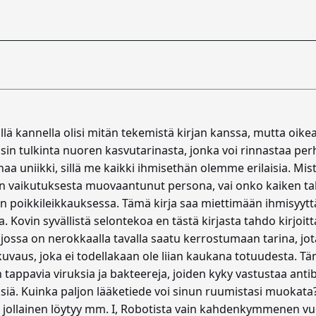
 tällä kannella olisi mitän tekemistä kirjan kanssa, mutta oik
taisin tulkinta nuoren kasvutarinasta, jonka voi rinnastaa
anaa uniikki, sillä me kaikki ihmisethän olemme erilaisia. Mi
en vaikutuksesta muovaantunut persona, vai onko kaiken ta
poikkileikkauksessa. Tämä kirja saa miettimään ihmisyyttä, m
a. Kovin syvällistä selontekoa en tästä kirjasta tahdo kirjoitt
jossa on nerokkaalla tavalla saatu kerrostumaan tarina, jot
vaus, joka ei todellakaan ole liian kaukana totuudesta. Täm
n tappavia viruksia ja bakteereja, joiden kyky vastustaa antib
ä. Kuinka paljon lääketiede voi sinun ruumistasi muokata? E
n, jollainen löytyy mm. I, Robotista vain kahdenkymmenen 