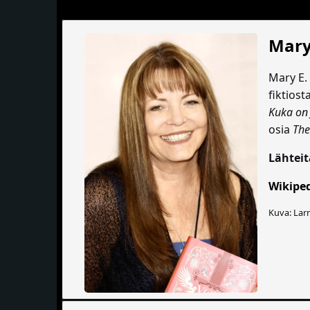
Mary
Mary E. 
fiktiosta
Kuka on
osia
The
Lähteit
Wikipe
Kuva: Lar