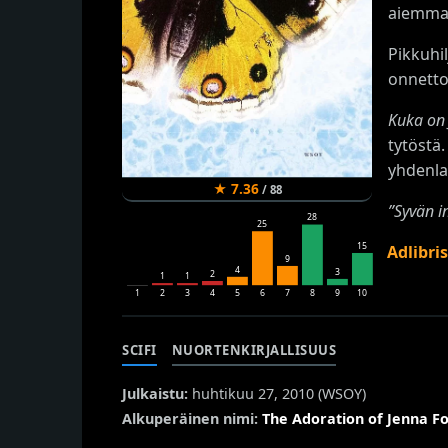
aiemmas
Pikkuhi
onnetto
Kuka on
tytöstä.
yhdenla
★
7.36
/
88
”Syvän i
28
25
15
Adlibri
9
4
3
2
1
1
1
2
3
4
5
6
7
8
9
10
SCIFI
NUORTENKIRJALLISUUS
Julkaistu:
huhtikuu 27, 2010 (
WSOY
)
Alkuperäinen nimi:
The Adoration of Jenna F