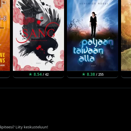
★ 8.54
★ 8.38
/ 42
/ 255
ipiteesi? Liity keskusteluun!