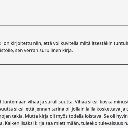
i on kirjoitettu niin, että voi kuvitella miltä itsestäkin tunt
stölle, sen verran surullinen kirja.
t tuntemaan vihaa ja surullisuutta. Vihaa siksi, koska minu
tta siksi, että Jennan tarina oli jollain lailla koskettava ja 
n takia. Mutta kirja oli myös todella loistava. Se oli hyvin ki
. Kaiken lisäksi kirja saa miettimään, tuleeko tulevaisuus n