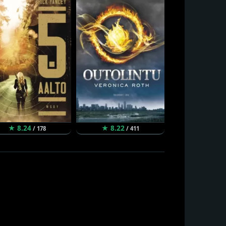
★ 8.24
★ 8.22
★ 8.22
/ 178
/ 411
/ 